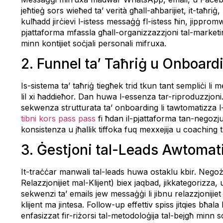
jeħtieġ sors wieħed ta’ verità għall-aħbarijiet, it-taħri
kulħadd jirċievi l-istess messaġġ fl-istess ħin, jipprom
pjattaforma mfassla għall-organizzazzjoni tal-marketing
minn kontijiet soċjali personali mifruxa.
2. Funnel ta’ Taħriġ u Onboardi
Is-sistema ta’ taħriġ tiegħek trid tkun tant sempliċi li
lil xi ħaddieħor. Dan huwa l-essenza tar-riproduzzjoni. 
sekwenza strutturata ta’ onboarding li tawtomatizza l-p
tibni kors pass pass
fi ħdan il-pjattaforma tan-negozju 
konsistenza u jħallik tiffoka fuq mexxejija u coaching ta’
3. Ġestjoni tal-Leads Awtomat
It-traċċar manwali tal-leads huwa ostaklu kbir. Negoż
Relazzjonijiet mal-Klijent) biex jaqbad, jikkategorizza,
sekwenzi ta’ emails jew messaġġi li jibnu relazzjonijiet
klijent ma jintesa. Follow-up effettiv spiss jitqies bħala
enfasizzat fir-riżorsi tal-metodoloġija tal-bejgħ minn s