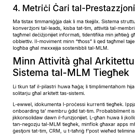
4. Metriċi Ċari tal-Prestazzjoni
Ma tistax timmaniġġja dak li ma tkejjilx. Sistema struttur
konverżjoni tal-leads, kisba tat-tim, attività tal-membri,
tagħmel deċiżjonijiet informati, tidentifika min jeħtie
obbiettiv. Il-moviment minn “tħoss” li qed tagħmel tajj
logħba għal mexxejija sostenibbli tal-MLM.
Minn Attività għal Arkitett
Sistema tal-MLM Tiegħek
Li tkun taf il-pilastri huwa ħaġa; li timplimentahom hija 
solitarju għal arkitett tas-sistemi.
L-ewwel, idokumenta l-proċessi kurrenti tiegħek. Ippja
onboarding ta’ membru ġdid tat-tim. Probabbilment iss
jikkonsolidaw dawn il-funzjonijiet. L-għan huwa li jkol
tan-negozju tal-MLM tiegħek, minflok għaxar apps mhu
ġestjoni tat-tim, CRM, u t-taħriġ f’post wieħed telimina 