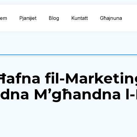
dem
Pjanijiet
Blog
Kuntatt
Għajnuna
afna fil-Marketin
na M’għandna l-I