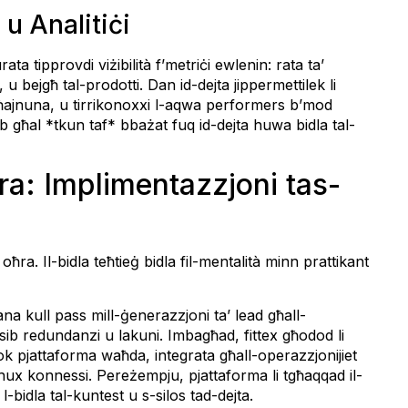
 u Analitiċi
ata tipprovdi viżibilità f’metriċi ewlenin: rata ta’
 u bejgħ tal-prodotti. Dan id-dejta jippermettilek li
ġ għajnuna, u tirrikonoxxi l-aqwa performers b’mod
eb għal *tkun taf* bbażat fuq id-dejta huwa bidla tal-
ura: Implimentazzjoni tas-
oħra. Il-bidla teħtieġ bidla fil-mentalità minn prattikant
na kull pass mill-ġenerazzjoni ta’ lead għall-
ib redundanzi u lakuni. Imbagħad, fittex għodod li
lok pjattaforma waħda, integrata għall-operazzjonijiet
x konnessi. Pereżempju, pjattaforma li tgħaqqad il-
l-bidla tal-kuntest u s-silos tad-dejta.