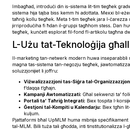
Imbagħad, introduċi din is-sistema lit-tim tiegħek gra
sistema hija tajba biss kemm hi adottata. Mexxi bl-eż
taħriġ kollu tiegħek. Meta t-tim tiegħek jara l-ċarezza 
jirriproduċiha fi ħdan il-gruppi tagħhom stess. Dan huwa 
tiegħek, kunċett esplorat fil-fond fl-artikolu tagħna 
L-Użu tat-Teknoloġija għal
Il-marketing tan-netwerk modern huwa inseparabbli mit-
magna tas-sistema tan-negozju tiegħek, jiawtomatizza ko
soluzzjonijiet li joffru:
Viżwalizzazzjoni tas-Siġra tal-Organizzazzjon
f’daqqa t’għajn.
Kampanji Awtomatizzati:
Għal sekwenzi ta’ fol
Portali ta’ Taħriġ Integrati:
Biex tospita l-korsij
Ġestjoni tal-Kompiti u Kalendarju:
Biex tgħin li
kuljum.
Pjattaformi bħal UpMLM huma mibnija speċifikament biex
tal-MLM. Billi tuża tali għodda, inti tinstitutionalizza 