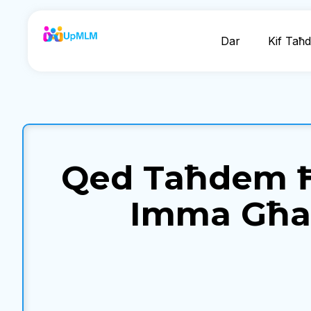
Dar
Kif Taħ
Qed Taħdem Ħ
Imma Għad