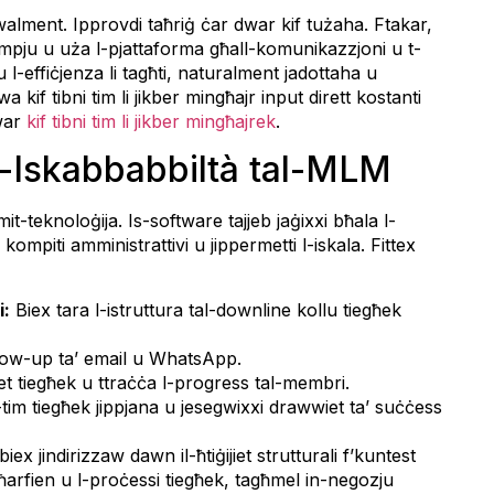
dwalment. Ipprovdi taħriġ ċar dwar kif tużaha. Ftakar,
empju u uża l-pjattaforma għall-komunikazzjoni u t-
u l-effiċjenza li tagħti, naturalment jadottaha u
kif tibni tim li jikber mingħajr input dirett kostanti
dwar
kif tibni tim li jikber mingħajrek
.
l-Iskabbabbiltà tal-MLM
teknoloġija. Is-software tajjeb jaġixxi bħala l-
mpiti amministrattivi u jippermetti l-iskala. Fittex
i:
Biex tara l-istruttura tal-downline kollu tiegħek
low-up ta’ email u WhatsApp.
iet tiegħek u ttraċċa l-progress tal-membri.
t-tim tiegħek jippjana u jesegwixxi drawwiet ta’ suċċess
 jindirizzaw dawn il-ħtiġijiet strutturali f’kuntest
l-għarfien u l-proċessi tiegħek, tagħmel in-negozju