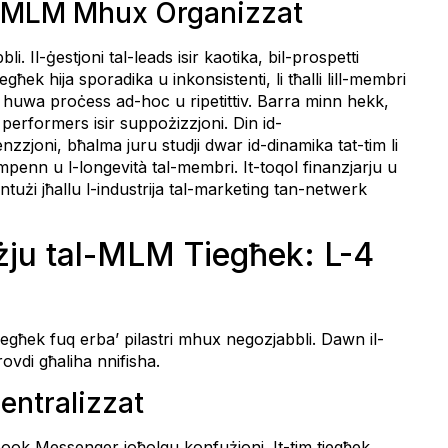
al-MLM Mhux Organizzat
. Il-ġestjoni tal-leads isir kaotika, bil-prospetti
għek hija sporadika u inkonsistenti, li tħalli lill-membri
a huwa proċess ad-hoc u ripetittiv. Barra minn hekk,
a performers isir suppożizzjoni. Din id-
enzzjoni, bħalma juru studji dwar id-dinamika tat-tim li
penn u l-longevità tal-membri. It-toqol finanzjarju u
ntużi jħallu l-industrija tal-marketing tan-netwerk
żju tal-MLM Tiegħek: L-4
 tiegħek fuq erba’ pilastri mhux negozjabbli. Dawn il-
ovdi għaliha nnifisha.
entralizzat
k Messenger joħolqu konfużjoni. It-tim tiegħek