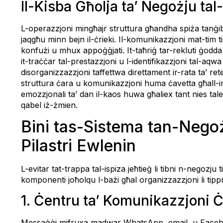
Il-Kisba Għolja ta’ Negożju t
L-operazzjoni mingħajr struttura għandha spiża tanġibbli
jaqgħu minn bejn il-ċrieki. Il-komunikazzjoni mat-tim tie
konfużi u mhux appoġġjati. It-taħriġ tar-rekluti ġodd
it-traċċar tal-prestazzjoni u l-identifikazzjoni tal-aqw
disorganizzazzjoni taffettwa direttament ir-rata ta’ ret
struttura ċara u komunikazzjoni huma ċavetta għall-im
emozzjonali ta’ dan il-kaos huwa għaliex tant nies tale
qabel iż-żmien.
Bini tas-Sistema tan-Nego
Pilastri Ewlenin
L-evitar tat-trappa tal-ispiza jeħtieġ li tibni n-negozju
komponenti joħolqu l-bażi għal organizzazzjoni li tippr
1. Ċentru ta’ Komunikazzjoni Ċ
Messaġġi mifruxa madwar WhatsApp, email, u Faceboo