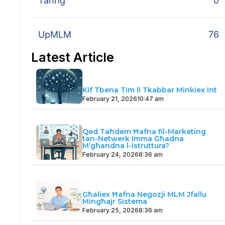
Taħriġ
0
UpMLM
76
Latest Article
Kif Tbena Tim li Tkabbar Minkiex Int
February 21, 2026
10:47 am
Qed Taħdem Ħafna fil-Marketing
tan-Netwerk Imma Għadna
M’għandna l-Istruttura?
February 24, 2026
8:36 am
Għaliex Ħafna Negozji MLM Jfallu
Mingħajr Sistema
February 25, 2026
8:36 am