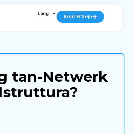
Lang
Kont B'Xejn
g tan-Netwerk
struttura?