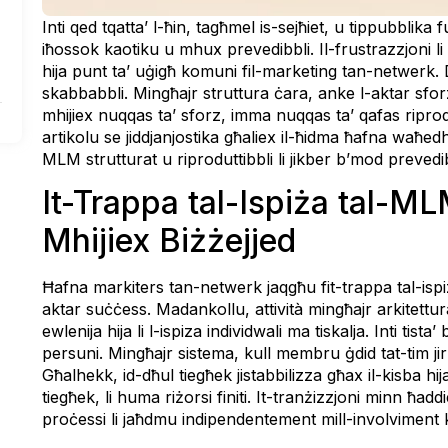
Inti qed tqatta’ l-ħin, tagħmel is-sejħiet, u tippubblik
iħossok kaotiku u mhux prevedibbli. Il-frustrazzjoni l
hija punt ta’ uġigħ komuni fil-marketing tan-netwerk.
skabbabbli. Mingħajr struttura ċara, anke l-aktar sforz d
mhijiex nuqqas ta’ sforz, imma nuqqas ta’ qafas riprodutti
artikolu se jiddjanjostika għaliex il-ħidma ħafna waħedha 
MLM strutturat u riproduttibbli li jikber b’mod prevedib
It-Trappa tal-Ispiża tal-M
Mhijiex Biżżejjed
Ħafna markiters tan-netwerk jaqgħu fit-trappa tal-isp
aktar suċċess. Madankollu, attività mingħajr arkitett
ewlenija hija li l-ispiza individwali ma tiskalja. Inti t
persuni. Mingħajr sistema, kull membru ġdid tat-tim jir
Għalhekk, id-dħul tiegħek jistabbilizza għax il-kisba h
tiegħek, li huma riżorsi finiti. It-tranżizzjoni minn ħadd
proċessi li jaħdmu indipendentement mill-involviment k