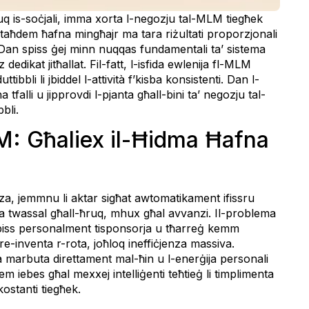
a fuq is-soċjali, imma xorta l-negozju tal-MLM tiegħek
i taħdem ħafna mingħajr ma tara riżultati proporzjonali
 Dan spiss ġej minn nuqqas fundamentali ta’ sistema
edikat jitħallat. Fil-fatt, l-isfida ewlenija fl-MLM
bbli li jbiddel l-attività f’kisba konsistenti. Dan l-
tfalli u jipprovdi l-pjanta għall-bini ta’ negozju tal-
bli.
LM: Għaliex il-Ħidma Ħafna
iza, jemmnu li aktar sigħat awtomatikament ifissru
ura twassal għall-ħruq, mhux għal avvanzi. Il-problema
ista’ biss personalment tisponsorja u tħarreġ kemm
re-inventa r-rota, joħloq ineffiċjenza massiva.
ija marbuta direttament mal-ħin u l-enerġija personali
iem iebes għal mexxej intelliġenti teħtieġ li timplimenta
ostanti tiegħek.