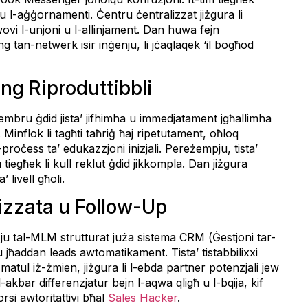
ġ, u l-aġġornamenti. Ċentru ċentralizzat jiżgura li
wovi l-unjoni u l-allinjament. Dan huwa fejn
 tan-netwerk isir inġenju, li jċaqlaqek ‘il bogħod
ng Riproduttibbli
 membru ġdid jista’ jifhimha u immedjatament jgħallimha
Minflok li tagħti taħriġ ħaj ripetutament, oħloq
roċess ta’ edukazzjoni inizjali. Pereżempju, tista’
tiegħek li kull reklut ġdid jikkompla. Dan jiżgura
 livell għoli.
izzata u Follow-Up
ju tal-MLM strutturat juża sistema CRM (Ġestjoni tar-
 u jħaddan leads awtomatikament. Tista’ tistabbilixxi
 matul iż-żmien, jiżgura li l-ebda partner potenzjali jew
 l-akbar differenzjatur bejn l-aqwa qligħ u l-bqija, kif
orsi awtoritattivi bħal
Sales Hacker
.