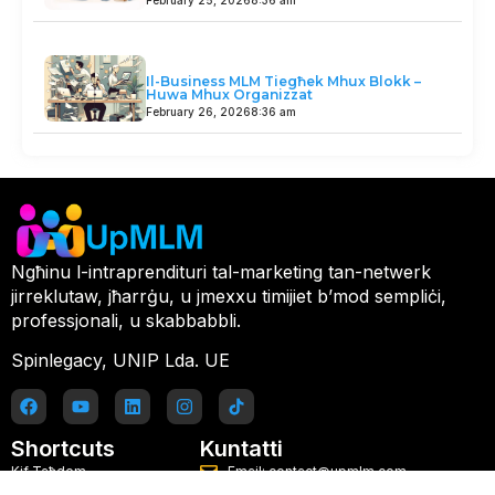
Il-Business MLM Tiegħek Mhux Blokk –
Huwa Mhux Organizzat
February 26, 2026
8:36 am
Ngħinu l-intraprendituri tal-marketing tan-netwerk
jirreklutaw, jħarrġu, u jmexxu timijiet b’mod sempliċi,
professjonali, u skabbabbli.
Spinlegacy, UNIP Lda. UE
Shortcuts
Kuntatti
Kif Taħdem
Email: contact@upmlm.com