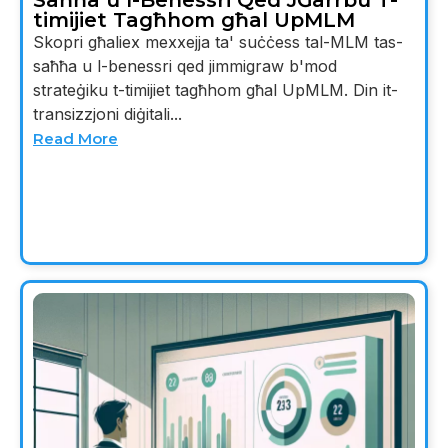
timijiet Tagħhom għal UpMLM
Skopri għaliex mexxejja ta' suċċess tal-MLM tas-
saħħa u l-benessri qed jimmigraw b'mod
strateġiku t-timijiet tagħhom għal UpMLM. Din it-
transizzjoni diġitali...
Read More