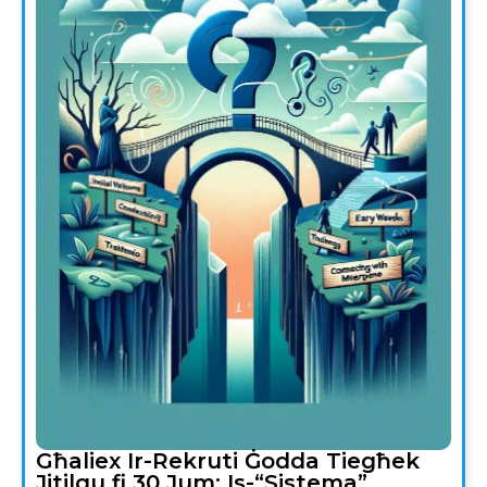
Għaliex Ir-Rekruti Ġodda Tiegħek
Jitilqu fi 30 Jum: Is-“Sistema”