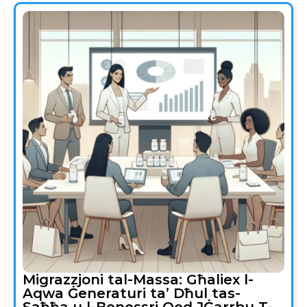
Migrazzjoni tal-Massa: Għaliex l-
Aqwa Ġeneraturi ta’ Dħul tas-
Saħħa u l-Benessri Qed JĠarrbu T-