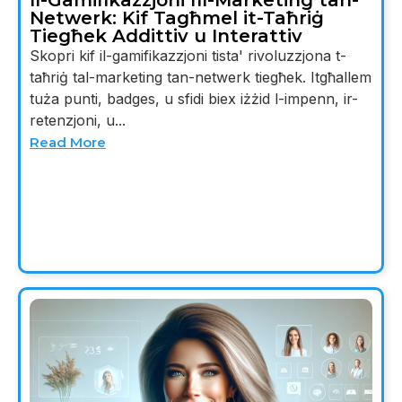
Il-Gamifikazzjoni fil-Marketing tan-
Netwerk: Kif Tagħmel it-Taħriġ
Tiegħek Addittiv u Interattiv
Skopri kif il-gamifikazzjoni tista' rivoluzzjona t-
taħriġ tal-marketing tan-netwerk tiegħek. Itgħallem
tuża punti, badges, u sfidi biex iżżid l-impenn, ir-
retenzjoni, u...
Read More