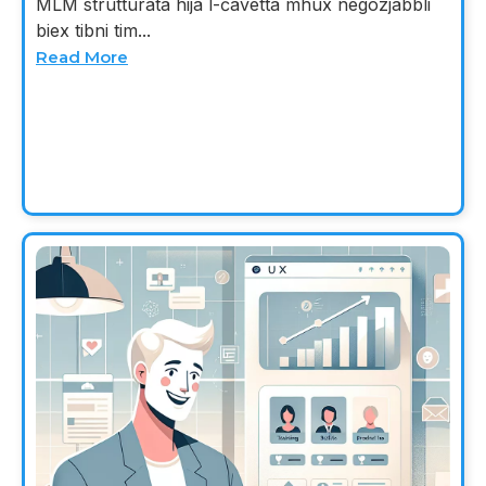
MLM strutturata hija l-ċavetta mhux negozjabbli
biex tibni tim...
Read More