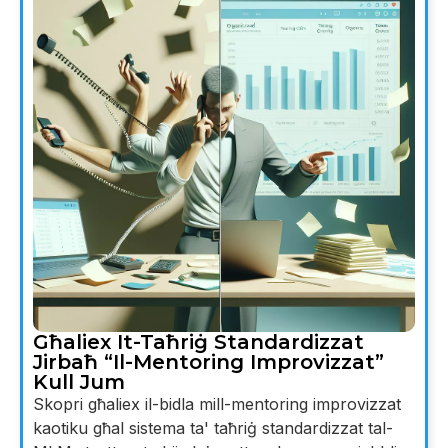
Għaliex It-Taħriġ Standardizzat
Jirbaħ “Il-Mentoring Improvizzat”
Kull Jum
Skopri għaliex il-bidla mill-mentoring improvizzat
kaotiku għal sistema ta' taħriġ standardizzat tal-