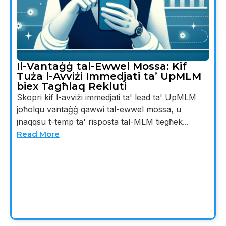
Il-Vantaġġ tal-Ewwel Mossa: Kif
Tuża l-Avviżi Immedjati ta’ UpMLM
biex Tagħlaq Rekluti
Skopri kif l-avviżi immedjati ta' lead ta' UpMLM
joħolqu vantaġġ qawwi tal-ewwel mossa, u
jnaqqsu t-temp ta' risposta tal-MLM tiegħek...
Read More