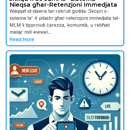
Nieqsa għar-Retenzjoni Immedjata
Waqqaf id-dawra tar-rekruti ġodda. Skopri s-
sistema ta' 4 pilastri għar-retenzjoni immedjata tal-
MLM li tipprovdi ċarezza, komunità, u rebħiet
malajr mill-ewwel...
Read More