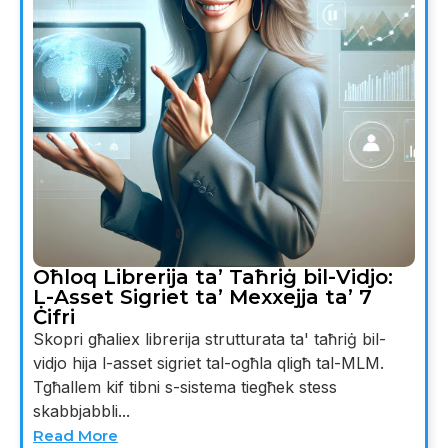
Oħloq Librerija ta’ Taħriġ bil-Vidjo:
L-Asset Sigriet ta’ Mexxejja ta’ 7
Ċifri
Skopri għaliex librerija strutturata ta' taħriġ bil-
vidjo hija l-asset sigriet tal-ogħla qligħ tal-MLM.
Tgħallem kif tibni s-sistema tiegħek stess
skabbjabbli...
Read More