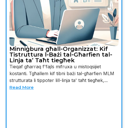
Minniġbura għall-Organizzat: Kif
Tistruttura l-Bażi tal-Għarfien tal-
Linja ta’ Taħt tiegħek
Tieqaf għarraq f'fajls mifruxa u mistoqsijiet
kostanti. Tgħallem kif tibni bażi tal-għarfien MLM
strutturata li tippoter lill-linja ta' taħt tiegħek,...
Read More