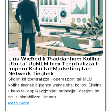
Link Wieħed li Jħaddanhom Kollha:
Użu ta’ UpMLM biex Tċentralizza l-
Imperu Kollu tal-Marketing tan-
Netwerk Tiegħek
Skopri kif tċentralizza l-operazzjoni tal-MLM
kollha tiegħek b'pjanċa waħda għal kollox. Elimina
l-kaos tal-applikazzjonijiet, strimlajja l-ġestjoni tat-
tim, u skabbilizza l-imperu...
Read More