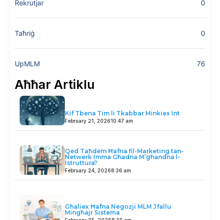
Rekrutjar
0
Taħriġ
0
UpMLM
76
Aħħar Artiklu
Kif Tbena Tim li Tkabbar Minkiex Int
February 21, 2026
10:47 am
Qed Taħdem Ħafna fil-Marketing tan-
Netwerk Imma Għadna M’għandna l-
Istruttura?
February 24, 2026
8:36 am
Għaliex Ħafna Negozji MLM Jfallu
Mingħajr Sistema
February 25, 2026
8:36 am