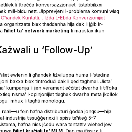
ttilek li ttraċċa konversazzjonijiet, tistabbilixxi
egħek mill-bidu nett. Jipprevjeni l-problema komuni wisq
a
Għandek Kuntatti… Iżda L-Ebda Konverżjonijiet
ema organizzata biex tħaddanha hija dak li jġib ir-
wa
ħiliet ta’ network marketing
li ma jistax ikun
 Każwali u ‘Follow-Up’
iliet ewlenin li għandek tiżviluppa huma l-‘stedina
ni baxxa biex tintroduċi dak li qed tagħmel. Jista’
 kumpanija li jien verament eċċitat dwarha li tiffoka
xtieq nisma’ l-opinjonijiet tiegħek dwarha meta jkollok
alogu, mhux li tagħti monologu.
ja reali—u fejn ħafna distributuri ġodda jonqsu—hija
al-industrija tissuġġerixxi li spiss teħtieġ 5-7
 sistema, ħafna nies jċedu wara tentattiv wieħed jew
’ huwa
ħiliet kruċjali ta’ MLM
. Dan ma jfissirx li