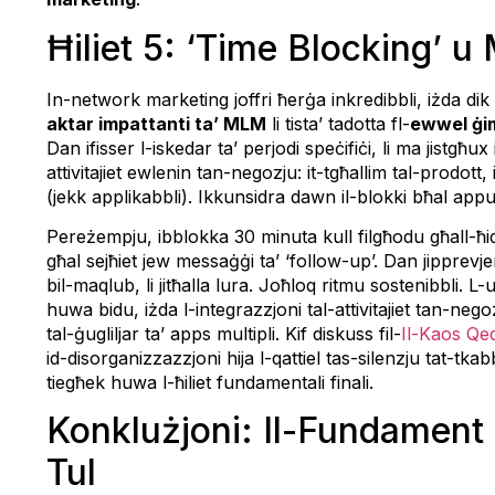
Ħiliet 5: ‘Time Blocking’ u 
In-network marketing joffri ħerġa inkredibbli, iżda dik 
aktar impattanti ta’ MLM
li tista’ tadotta fl-
ewwel ġim
Dan ifisser l-iskedar ta’ perjodi speċifiċi, li ma jistgħu
attivitajiet ewlenin tan-negozju: it-tgħallim tal-prodott, 
(jekk applikabbli). Ikkunsidra dawn il-blokki bħal app
Pereżempju, ibblokka 30 minuta kull filgħodu għall-ħ
għal sejħiet jew messaġġi ta’ ‘follow-up’. Dan jipprevj
bil-maqlub, li jitħalla lura. Joħloq ritmu sostenibbli. L
huwa bidu, iżda l-integrazzjoni tal-attivitajiet tan-nego
tal-ġugliljar ta’ apps multipli. Kif diskuss fil-
Il-Kaos Qe
id-disorganizzazzjoni hija l-qattiel tas-silenzju tat-tka
tiegħek huwa l-ħiliet fundamentali finali.
Konklużjoni: Il-Fundament
Tul