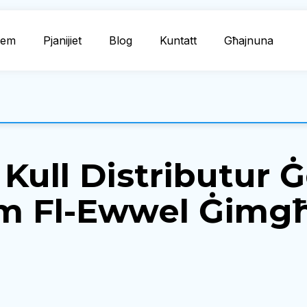
dem
Pjanijiet
Blog
Kuntatt
Għajnuna
Li Kull Distributu
em Fl-Ewwel Ġimg