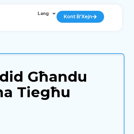
Lang
Kont B'Xejn
r Ġdid Għandu
ħa Tiegħu