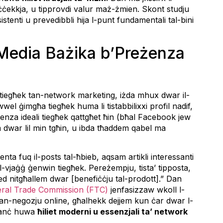
 tiċċekkja, u tipprovdi valur maż-żmien. Skont studju
stenti u prevedibbli hija l-punt fundamentali tal-bini
i Media Bażika b’Preżenza
 tiegħek tan-network marketing, iżda mhux dwar il-
ewwel ġimgħa tiegħek huma li tistabbilixxi profil nadif,
djenza ideali tiegħek qattgħet ħin (bħal Facebook jew
lem dwar lil min tgħin, u ibda tħaddem qabel ma
ta fuq il-posts tal-ħbieb, aqsam artikli interessanti
l-vjaġġ ġenwin tiegħek. Pereżempju, tista’ tipposta,
a! Qed nitgħallem dwar [benefiċċju tal-prodott].” Dan
eral Trade Commission (FTC)
jenfasizzaw wkoll l-
tan-negozju online, għalhekk dejjem kun ċar dwar l-
bilanċ huwa
ħiliet moderni u essenzjali ta’ network