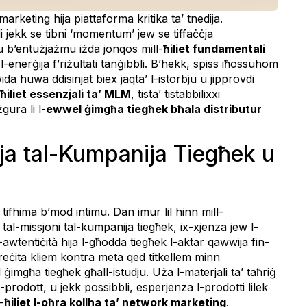
rketing hija piattaforma kritika ta’ tnedija.
di jekk se tibni ‘momentum’ jew se tiffaċċja
lu b’entużjażmu iżda jonqos mill-
ħiliet fundamentali
-enerġija f’riżultati tanġibbli. B’hekk, spiss iħossuhom
da huwa ddisinjat biex jaqta’ l-istorbju u jipprovdi
ħiliet essenzjali ta’ MLM
, tista’ tistabbilixxi
ura li l-
ewwel ġimgħa tiegħek bħala distributur
torja tal-Kumpanija Tiegħek u
tifhima b’mod intimu. Dan imur lil hinn mill-
tal-missjoni tal-kumpanija tiegħek, ix-xjenza jew l-
L-awtentiċità hija l-għodda tiegħek l-aktar qawwija fin-
reċita kliem kontra meta qed titkellem minn
 ġimgħa tiegħek għall-istudju. Uża l-materjali ta’ taħriġ
l-prodott, u jekk possibbli, esperjenza l-prodotti lilek
-
ħiliet l-oħra kollha ta’ network marketing
.