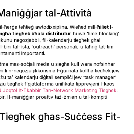
Maniġġjar tal-Attività
il-ħerġa teħtieġ awtodixxiplina. Wieħed mill-
ħiliet l-
għa tiegħek bħala distributur
huwa ‘time blocking’.
x ikunu negozjabbli, fil-kalendarju tiegħek għal
il-bini tal-lista, ‘outreach’ personali, u taħriġ tat-tim
untamenti importanti.
idma mas-soċjali media u siegħa kull wara nofsinhar
eni li n-negozju jikkonsma l-ġurnata kollha tiegħek jew,
-użu ta’ kalendarju diġitali sempliċi jew ‘task manager’
zju tiegħek f’pjattaforma unifikata tipprevjeni l-kaos
d Joqtol It-Tkabbir Tan-Network Marketing Tiegħek
,
bbir. Il-maniġġjar proattiv taż-żmien u tal-kompiti
 Tiegħek għas-Suċċess Fit-