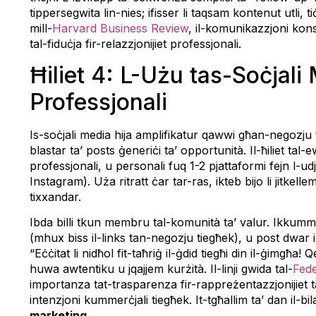
tippersegwita lin-nies; ifisser li taqsam kontenut utli,
mill-
Harvard Business Review
, il-komunikazzjoni konsi
tal-fiduċja fir-relazzjonijiet professjonali.
Ħiliet 4: L-Użu tas-Soċjal
Professjonali
Is-soċjali media hija amplifikatur qawwi għan-negozju
blastar ta’ posts ġeneriċi ta’ opportunità. Il-ħiliet tal-
professjonali, u personali fuq 1-2 pjattaformi fejn l-u
Instagram). Uża ritratt ċar tar-ras, ikteb bijo li jitkel
tixxandar.
Ibda billi tkun membru tal-komunità ta’ valur. Ikkummen
(mhux biss il-links tan-negozju tiegħek), u post dwar i
“Eċċitat li nidħol fit-taħriġ il-ġdid tiegħi din il-ġimgħ
huwa awtentiku u jqajjem kurżità. Il-linji gwida tal-
Fed
importanza tat-trasparenza fir-rappreżentazzjonijiet 
intenzjoni kummerċjali tiegħek. It-tgħallim ta’ dan il-
marketing
.