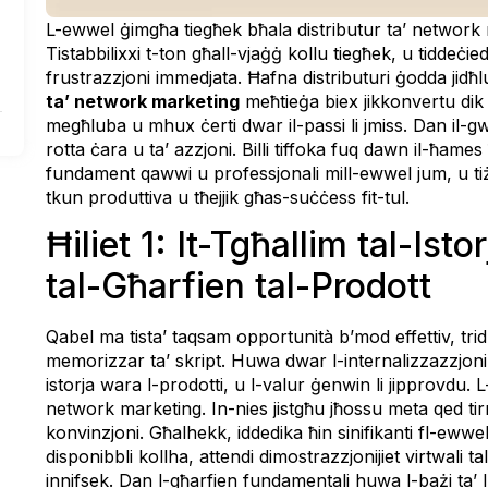
L-ewwel ġimgħa tiegħek bħala distributur ta’ network ma
Tistabbilixxi t-ton għall-vjaġġ kollu tiegħek, u tiddeċie
frustrazzjoni immedjata. Ħafna distributuri ġodda jidħ
ta’ network marketing
meħtieġa biex jikkonvertu dik l
megħluba u mhux ċerti dwar il-passi li jmiss. Dan il-gwi
rotta ċara u ta’ azzjoni. Billi tiffoka fuq dawn il-ħames
fundament qawwi u professjonali mill-ewwel jum, u tiżg
tkun produttiva u tħejjik għas-suċċess fit-tul.
Ħiliet 1: It-Tgħallim tal-Is
tal-Għarfien tal-Prodott
Qabel ma tista’ taqsam opportunità b’mod effettiv, trid 
memorizzar ta’ skript. Huwa dwar l-internalizzazzjoni 
istorja wara l-prodotti, u l-valur ġenwin li jipprovdu. 
network marketing. In-nies jistgħu jħossu meta qed tir
konvinzjoni. Għalhekk, iddedika ħin sinifikanti fl-ewwel
disponibbli kollha, attendi dimostrazzjonijiet virtwali ta
innifsek. Dan l-għarfien fundamentali huwa l-bażi ta’ l