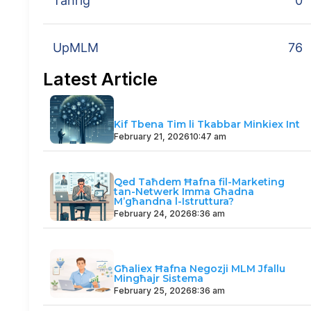
Taħriġ
0
UpMLM
76
Latest Article
Kif Tbena Tim li Tkabbar Minkiex Int
February 21, 2026
10:47 am
Qed Taħdem Ħafna fil-Marketing
tan-Netwerk Imma Għadna
M’għandna l-Istruttura?
February 24, 2026
8:36 am
Għaliex Ħafna Negozji MLM Jfallu
Mingħajr Sistema
February 25, 2026
8:36 am