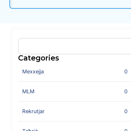
Categories
Mexxejja
0
MLM
0
Rekrutjar
0