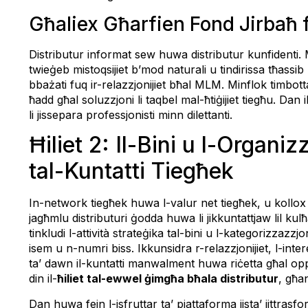
Għaliex Għarfien Fond Jirbaħ f
Distributur informat sew huwa distributur kunfidenti. Me
twieġeb mistoqsijiet b’mod naturali u tindirissa tħassib b
bbażati fuq ir-relazzjonijiet bħal MLM. Minflok timbotta b
ħadd għal soluzzjoni li taqbel mal-ħtiġijiet tiegħu. Dan
li jissepara professjonisti minn dilettanti.
Ħiliet 2: Il-Bini u l-Organizz
tal-Kuntatti Tiegħek
In-network tiegħek huwa l-valur net tiegħek, u kollox ji
jagħmlu distributuri ġodda huwa li jikkuntattjaw lil ku
tinkludi l-attività strateġika tal-bini u l-kategorizzazzjo
isem u n-numri biss. Ikkunsidra r-relazzjonijiet, l-intere
ta’ dawn il-kuntatti manwalment huwa riċetta għal oppo
din il-
ħiliet tal-ewwel ġimgħa bħala distributur
, għa
Dan huwa fejn l-isfruttar ta’ pjattaforma jista’ jittras