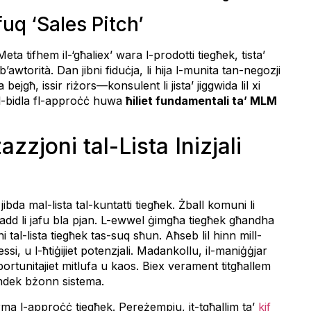
uq ‘Sales Pitch’
ta tifhem il-‘għaliex’ wara l-prodotti tiegħek, tista’
’awtorità. Dan jibni fiduċja, li hija l-munita tan-negozji
ejgħ, issir riżors—konsulent li jista’ jiggwida lil xi
 il-bidla fl-approċċ huwa
ħiliet fundamentali ta’ MLM
azzjoni tal-Lista Inizjali
bda mal-lista tal-kuntatti tiegħek. Żball komuni li
lħadd li jafu bla pjan. L-ewwel ġimgħa tiegħek għandha
ni tal-lista tiegħek tas-suq sħun. Aħseb lil hinn mill-
ssi, u l-ħtiġijiet potenzjali. Madankollu, il-maniġġjar
rtunitajiet mitlufa u kaos. Biex verament titgħallem
ndek bżonn sistema.
forma l-approċċ tiegħek. Pereżempju, it-tgħallim ta’
kif