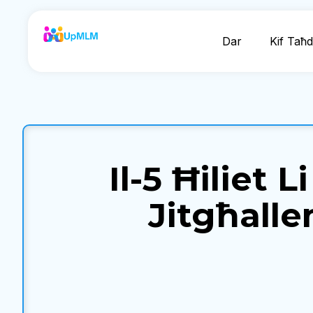
Dar
Kif Taħ
Il-5 Ħiliet 
Jitgħall