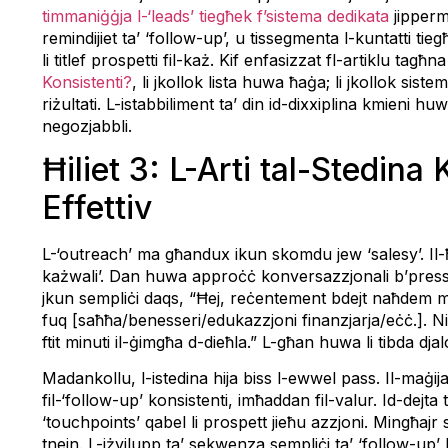
timmaniġġja l-‘leads’ tiegħek f’sistema dedikata
jipperme
remindijiet ta’ ‘follow-up’, u tissegmenta l-kuntatti ti
li titlef prospetti fil-każ. Kif enfasizzat fl-artiklu tagħn
Konsistenti?
, li jkollok lista huwa ħaġa; li jkollok sist
riżultati. L-istabbiliment ta’ din id-dixxiplina kmieni hu
negozjabbli.
Ħiliet 3: L-Arti tal-Stedina
Effettiv
L-‘outreach’ ma għandux ikun skomdu jew ‘salesy’. Il-ħ
każwali’. Dan huwa approċċ konversazzjonali b’pressjo
jkun sempliċi daqs, “Ħej, reċentement bdejt naħdem ma’
fuq [saħħa/benesseri/edukazzjoni finanzjarja/eċċ.]. Ni
ftit minuti il-ġimgħa d-dieħla.” L-għan huwa li tibda dj
Madankollu, l-istedina hija biss l-ewwel pass. Il-maġi
fil-‘follow-up’ konsistenti, imħaddan fil-valur. Id-dejta t
‘touchpoints’ qabel li prospett jieħu azzjoni. Mingħajr
tnejn. L-iżvilupp ta’ sekwenza sempliċi ta’ ‘follow-up