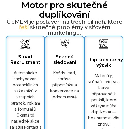
Motor pro skutečné
duplikování
UpMLM je postaven na třech pilířích, které
řeší
skutečné problémy v síťovém
marketingu.
Smart
Snadné
Duplikovatelný
Recruitment
sledování
výcvik
Automatické
Každý lead,
Materiály,
zachycování
zpráva,
scénáře, videa a
potenciálních
připomínka a
kurzy
zákazníků z
konverzace na
připravené k
vstupních
jednom místě.
použití, které
stránek, reklam
váš tým může
a formulářů.
duplikovat —
Okamžité
bez nutnosti vše
následné akce
znovu
zajišťují kontakt s