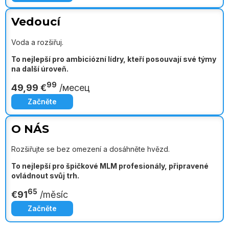
Vedoucí
Voda a rozšiřuj.
To nejlepší pro ambiciózní lídry, kteří posouvají své týmy
na další úroveň.
99
49,99 €
/месец
Začněte
O NÁS
Rozšiřujte se bez omezení a dosáhněte hvězd.
To nejlepší pro špičkové MLM profesionály, připravené
ovládnout svůj trh.
65
€
91
/měsíc
Začněte