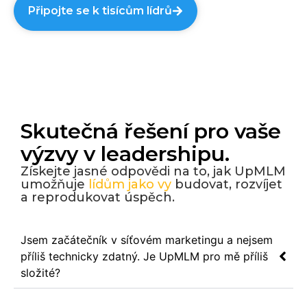
Připojte se k tisícům lídrů
Skutečná řešení pro vaše
výzvy v leadershipu.
Získejte jasné odpovědi na to, jak UpMLM
umožňuje
lídům jako vy
budovat, rozvíjet
a reprodukovat úspěch.
Jsem začátečník v síťovém marketingu a nejsem
příliš technicky zdatný. Je UpMLM pro mě příliš
složité?