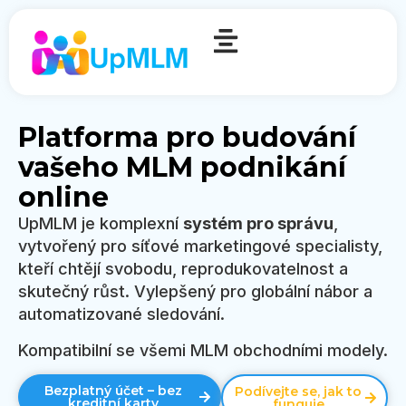
Platforma pro budování
vašeho MLM podnikání
online
UpMLM je komplexní
systém pro správu
,
vytvořený pro síťové marketingové specialisty,
kteří chtějí svobodu, reprodukovatelnost a
skutečný růst. Vylepšený pro globální nábor a
automatizované sledování.
Kompatibilní se všemi MLM obchodními modely.
Bezplatný účet – bez
Podívejte se, jak to
kreditní karty
funguje