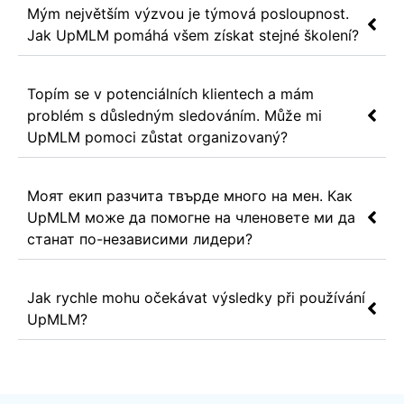
Mým největším výzvou je týmová posloupnost.
Jak UpMLM pomáhá všem získat stejné školení?
Topím se v potenciálních klientech a mám
problém s důsledným sledováním. Může mi
UpMLM pomoci zůstat organizovaný?
Моят екип разчита твърде много на мен. Как
UpMLM може да помогне на членовете ми да
станат по-независими лидери?
Jak rychle mohu očekávat výsledky při používání
UpMLM?