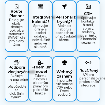
Route
CRM
Planner
Personalizovaný
Integrovaný
Spravujte
Delegujte
kontakty,
trychtýř
kalendář
úkoly,
historii,
Možnost
Spravujte
sledujte
zprávy,
náboru s
online a
pokrok a
soubory,
obchodními
osobní
stanovujte
poznámky
přizpůsobitelnými
události,
SMART cíle
a kontrolní
fázemi.
individuálně
pro členy
seznamy.
nebo ve
týmu.
skupině.
Freemium
Podpora
Rozšířený
model
vícejazyčnosti
Webový
API pro
Zdarma
Škálujte
záznam
personalizovan
navždy s
mezinárodně
Importujte
profesionální
placenými
a
sítě pomocí
integrace.
plány pro
přizpůsobte
CSV nebo
pokročilé
se
Excel
funkce.
globálním
souborů.
týmům.