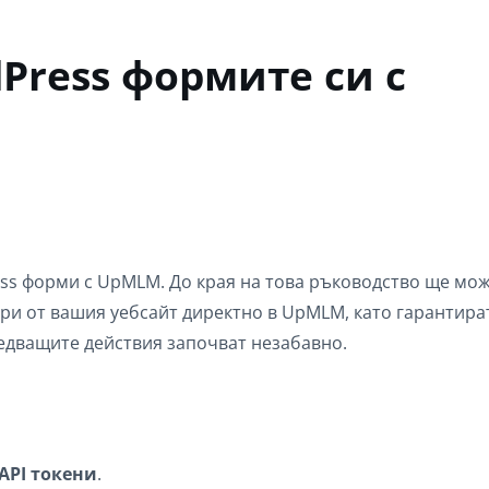
Press формите си с
ess форми с UpMLM. До края на това ръководство ще мо
и от вашия уебсайт директно в UpMLM, като гарантират
ледващите действия започват незабавно.
API токени
.