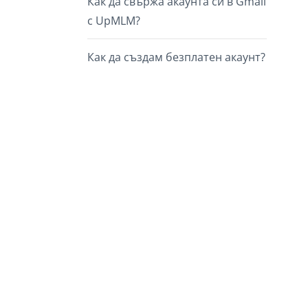
Как да свържа акаунта си в Gmail
с UpMLM?
Как да създам безплатен акаунт?