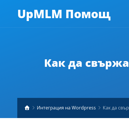
UpMLM Помощ
Как да свържа
Интеграция на Wordpress
Как да свъ