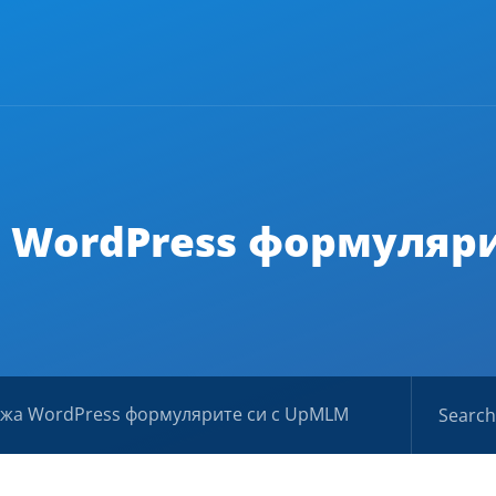
 WordPress формуляр
ржа WordPress формулярите си с UpMLM