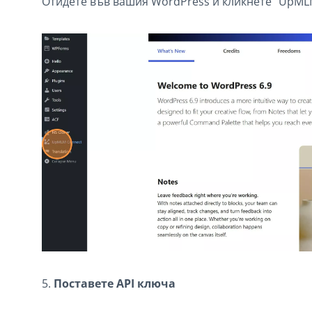
Отидете във вашия WordPress и кликнете “UpML
5.
Поставете API ключа