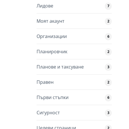
Лидове
7
Моят акаунт
2
Организации
6
Планировчик
2
Планове и таксуване
3
Правен
2
Първи стъпки
6
Сигурност
3
Целеви страници
2