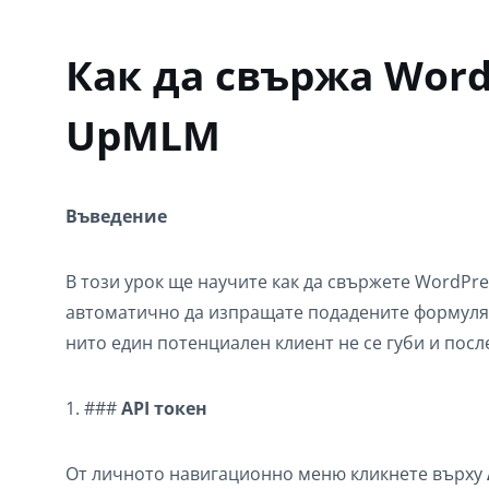
Как да свържа Word
UpMLM
Въведение
В този урок ще научите как да свържете WordPr
автоматично да изпращате подадените формуляр
нито един потенциален клиент не се губи и пос
1. ###
API токен
От личното навигационно меню кликнете върху