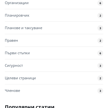
Организации
6
Планировчик
2
Планове и таксуване
3
Правен
2
Първи стъпки
6
Сигурност
3
Целеви страници
2
Членове
3
Популярни статии