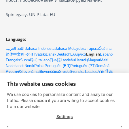
прост, професионален и мащабируем начин.
Spinlegacy, UNIP Lda. EU
Language:
اللغة العربية
Bahasa Indonesia
Bahasa Melayu
Български
Čeština
简体中文
한국어
Hrvatski
Dansk
Deutsch
Ελληνικά
English
Español
Français
Suomi
हिन्दी
Italiano
日本語
Latviešu
Lietuvių
Magyar
Malti
Nederlands
Norsk
Polski
Português (BR)
Português (PT)
Română
Русский
Slovenčina
Slovenščina
Srpski
Svenska
Tagalog
ภาษาไทย
Türkçe
Українська
Tiếng Việt
This website uses cookies
We use cookies to personalize content and analyze our
Контакти
traffic. Please decide if you are willing to accept cookies
Имейл: client@upmlm.com
from our website.
Мобилен: +351 916 077 486
Settings
Изпробвайте Платформата на Лидера Безплатно