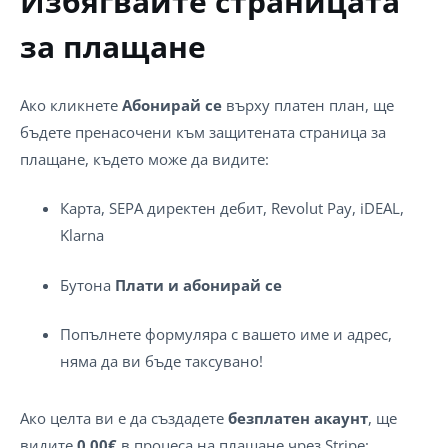
Избягвайте страницата
за плащане
Ако кликнете
Абонирай се
върху платен план, ще
бъдете пренасочени към защитената страница за
плащане, където може да видите:
Карта, SEPA директен дебит, Revolut Pay, iDEAL,
Klarna
Бутона
Плати и абонирай се
Попълнете формуляра с вашето име и адрес,
няма да ви бъде таксувано!
Ако целта ви е да създадете
безплатен акаунт
, ще
видите
0.00€
в процеса на плащане чрез Stripe: