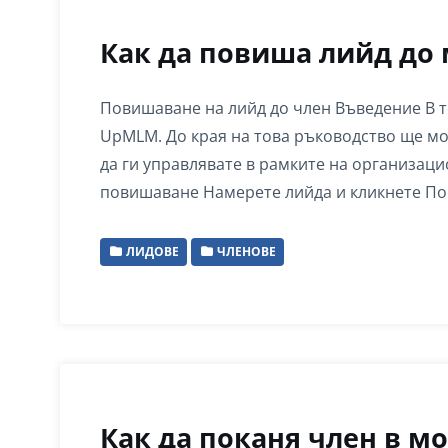
Как да повиша лийд до
Повишаване на лийд до член Въведение В т
UpMLM. До края на това ръководство ще мо
да ги управлявате в рамките на организацио
повишаване Намерете лийда и кликнете П
ЛИДОВЕ
ЧЛЕНОВЕ
Как да поканя член в м