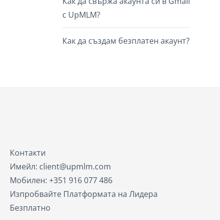
Как да свържа акаунта си в Gmail
с UpMLM?
Как да създам безплатен акаунт?
Контакти
Имейл: client@upmlm.com
Мобилен: +351 916 077 486
Изпробвайте Платформата на Лидера
Безплатно