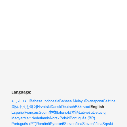
Language:
اللغة العربية
Bahasa Indonesia
Bahasa Melayu
Български
Čeština
简体中文
한국어
Hrvatski
Dansk
Deutsch
Ελληνικά
English
Español
Français
Suomi
हिन्दी
Italiano
日本語
Latviešu
Lietuvių
Magyar
Malti
Nederlands
Norsk
Polski
Português (BR)
Português (PT)
Română
Русский
Slovenčina
Slovenščina
Srpski