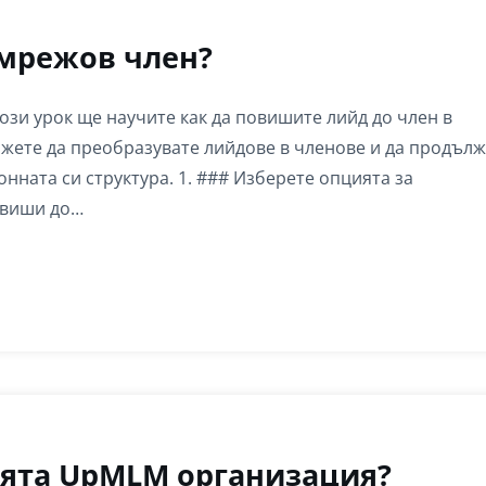
 мрежов член?
ози урок ще научите как да повишите лийд до член в
жете да преобразувате лийдове в членове и да продъл
нната си структура. 1. ### Изберете опцията за
овиши до…
оята UpMLM организация?