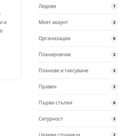
Лидове
7
е
Моят акаунт
и и
2
но
Организации
6
Планировчик
2
Планове и таксуване
3
Правен
2
Първи стъпки
6
Сигурност
3
Целеви страници
2