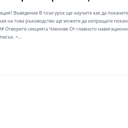
ация? Въведение В този урок ще научите как да поканет
рая на това ръководство ще можете да изпращате покан
### Отворете секцията Членове От главното навигацион
писък. >…