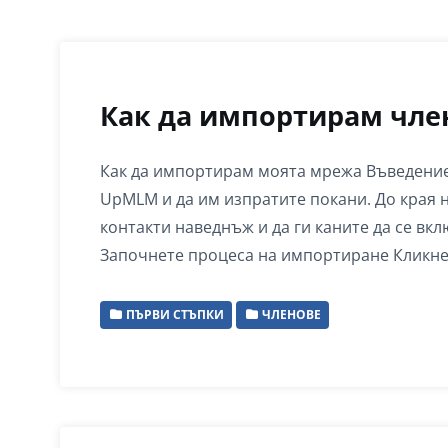
Как да импортирам чле
Как да импортирам моята мрежа Въведение 
UpMLM и да им изпратите покани. До края 
контакти наведнъж и да ги каните да се вк
Започнете процеса на импортиране Кликне
ПЪРВИ СТЪПКИ
ЧЛЕНОВЕ