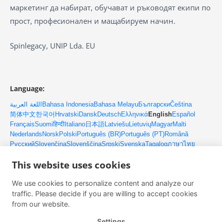
маркетинг да набират, обучават и ръководят екипи по
прост, професионален и мащабируем начин.
Spinlegacy, UNIP Lda. EU
Language:
اللغة العربية
Bahasa Indonesia
Bahasa Melayu
Български
Čeština
简体中文
한국어
Hrvatski
Dansk
Deutsch
Ελληνικά
English
Español
Français
Suomi
हिन्दी
Italiano
日本語
Latviešu
Lietuvių
Magyar
Malti
Nederlands
Norsk
Polski
Português (BR)
Português (PT)
Română
Русский
Slovenčina
Slovenščina
Srpski
Svenska
Tagalog
ภาษาไทย
Türkçe
Українська
Tiếng Việt
This website uses cookies
We use cookies to personalize content and analyze our
Контакти
traffic. Please decide if you are willing to accept cookies
Имейл: client@upmlm.com
from our website.
Мобилен: +351 916 077 486
Settings