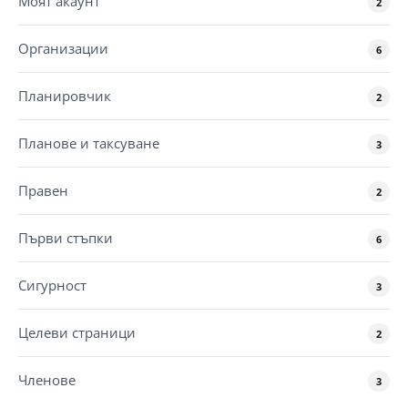
Моят акаунт
2
Организации
6
Планировчик
2
Планове и таксуване
3
Правен
2
Първи стъпки
6
Сигурност
3
Целеви страници
2
Членове
3