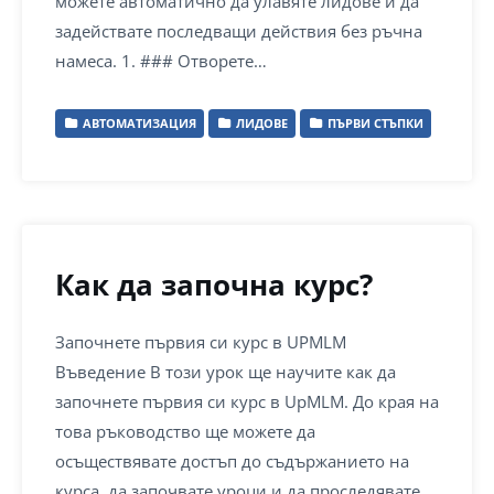
можете автоматично да улавяте лидове и да
задействате последващи действия без ръчна
намеса. 1. ### Отворете…
АВТОМАТИЗАЦИЯ
ЛИДОВЕ
ПЪРВИ СТЪПКИ
Как да започна курс?
Започнете първия си курс в UPMLM
Въведение В този урок ще научите как да
започнете първия си курс в UpMLM. До края на
това ръководство ще можете да
осъществявате достъп до съдържанието на
курса, да започвате уроци и да проследявате