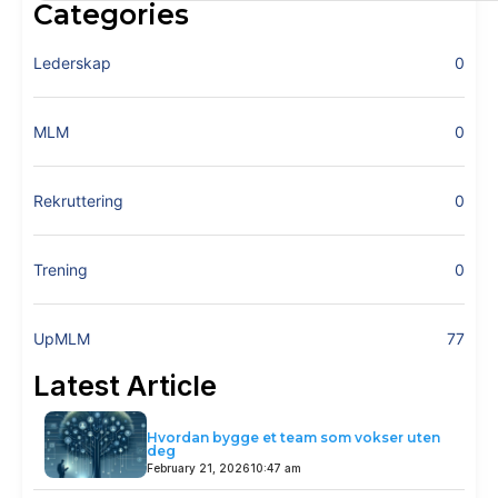
Categories
Lederskap
0
MLM
0
Rekruttering
0
Trening
0
UpMLM
77
Latest Article
Hvordan bygge et team som vokser uten
deg
February 21, 2026
10:47 am