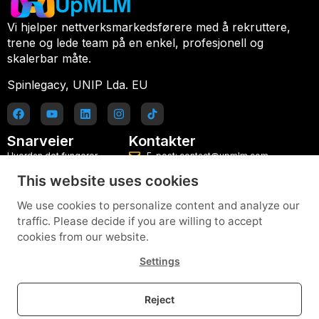
Vi hjelper nettverksmarkedsførere med å rekruttere,
trene og lede team på en enkel, profesjonell og
skalerbar måte.
Spinlegacy, UNIP Lda. EU
Snarveier
Kontakter
Hvordan det fungerer
E-post: contact@upmlm.com
This website uses cookies
Planer
Mobil: +351 916 077 486
Blogg
Prøv lederplattformen gratis
We use cookies to personalize content and analyze our
traffic. Please decide if you are willing to accept
Kontakt
cookies from our website.
Hjelp og veiledninger
Settings
Personvernerklæring
Vilkår og betingelser
Reject