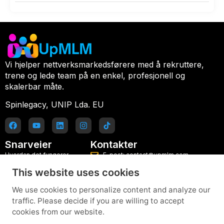
Vi hjelper nettverksmarkedsførere med å rekruttere,
trene og lede team på en enkel, profesjonell og
skalerbar måte.
Spinlegacy, UNIP Lda. EU
Snarveier
Kontakter
Hvordan det fungerer
E-post: contact@upmlm.com
This website uses cookies
Planer
Mobil: +351 916 077 486
Blogg
Prøv lederplattformen gratis
We use cookies to personalize content and analyze our
traffic. Please decide if you are willing to accept
Kontakt
cookies from our website.
Hjelp og veiledninger