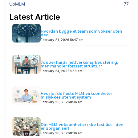
UpMLM
77
Latest Article
Hvordan bygge et team som vokser uten
deg
February 21, 2026
10:47 am
Jobber hard i nettverksmarkedsføring,
men mangler fortsatt struktur?
February 24, 2026
8:36 am
Hvorfor de fleste MLM-virksomheter
mislykkes uten et system
February 25, 2026
8:36 am
Din MLM-virksomhet er ikke fastlåst – den
er uorganisert
February 26, 2026
8:36 am