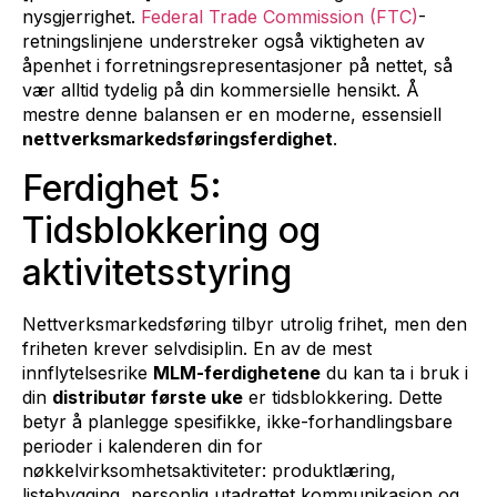
nysgjerrighet.
Federal Trade Commission (FTC)
-
retningslinjene understreker også viktigheten av
åpenhet i forretningsrepresentasjoner på nettet, så
vær alltid tydelig på din kommersielle hensikt. Å
mestre denne balansen er en moderne, essensiell
nettverksmarkedsføringsferdighet
.
Ferdighet 5:
Tidsblokkering og
aktivitetsstyring
Nettverksmarkedsføring tilbyr utrolig frihet, men den
friheten krever selvdisiplin. En av de mest
innflytelsesrike
MLM-ferdighetene
du kan ta i bruk i
din
distributør første uke
er tidsblokkering. Dette
betyr å planlegge spesifikke, ikke-forhandlingsbare
perioder i kalenderen din for
nøkkelvirksomhetsaktiviteter: produktlæring,
listebygging, personlig utadrettet kommunikasjon og