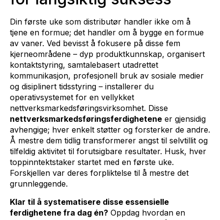
Din første uke som distributør handler ikke om å
tjene en formue; det handler om å bygge en formue
av vaner. Ved bevisst å fokusere på disse fem
kjerneområdene – dyp produktkunnskap, organisert
kontaktstyring, samtalebasert utadrettet
kommunikasjon, profesjonell bruk av sosiale medier
og disiplinert tidsstyring – installerer du
operativsystemet for en vellykket
nettverksmarkedsføringsvirksomhet. Disse
nettverksmarkedsføringsferdighetene
er gjensidig
avhengige; hver enkelt støtter og forsterker de andre.
Å mestre dem tidlig transformerer angst til selvtillit og
tilfeldig aktivitet til forutsigbare resultater. Husk, hver
toppinntektstaker startet med en første uke.
Forskjellen var deres forpliktelse til å mestre det
grunnleggende.
Klar til å systematisere disse essensielle
ferdighetene fra dag én?
Oppdag hvordan en