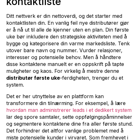
kontaktliste
Ditt nettverk er din nettoverdi, og det starter med
kontaktlisten din. En vanlig feil nye distributører gjør
er å nå ut til alle de kjenner uten en plan. Din første
uke bør inkludere den strategiske aktiviteten med å
bygge og kategorisere din varme markedsliste. Tenk
utover bare navn og nummer. Vurder relasjoner,
interesser og potensielle behov. Men å håndtere
disse kontaktene manuelt er en oppskrift på tapte
muligheter og kaos. For virkelig å mestre denne
distributør første uke
-ferdigheten, trenger du et
system.
Det er her utnyttelse av en plattform kan
transformere din tilnærming. For eksempel, å lære
hvordan man administrerer leads i et dedikert system
lar deg spore samtaler, sette oppfølgingspåminnelser
og segmentere kontaktene dine fra aller første stund.
Det forhindrer det altfor vanlige problemet med å
miste potensielle kunder i virvaret. Som fremhevet i