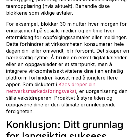
teamopplæring (hvis aktuelt). Behandle disse
blokkene som viktige avtaler.
For eksempel, blokker 30 minutter hver morgen for
engasjement på sosiale medier og en time hver
ettermiddag for oppfølgingssamtaler eller meldinger.
Dette forhindrer at virksomheten konsumerer hele
dagen din, eller omvendt, blir forsømt. Det skaper en
bærekraftig rytme. Å bruke en enkel digital kalender
eller en oppgaveleder er et startpunkt, men å
integrere virksomhetsaktivitetene dine i en enhetlig
plattform forhindrer kaoset med å jonglere flere
apper. Som diskutert i
Kaos dreper din
nettverksmarkedsføringsvekst
, er uorganisering den
stille vekstdreperen. Proaktivt å styre tiden og
oppgavene dine er den ultimate grunnleggende
ferdigheten.
Konklusjon: Ditt grunnlag
for langsiktig suksess