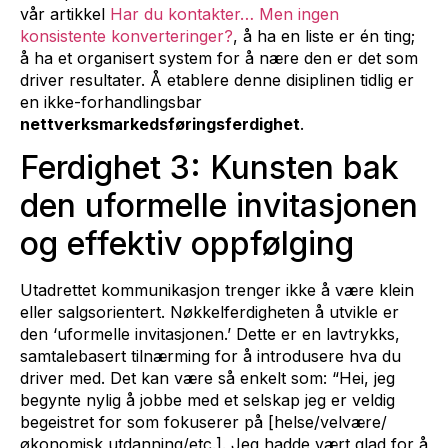
vår artikkel
Har du kontakter… Men ingen
konsistente konverteringer?
, å ha en liste er én ting;
å ha et organisert system for å nære den er det som
driver resultater. Å etablere denne disiplinen tidlig er
en ikke-forhandlingsbar
nettverksmarkedsføringsferdighet
.
Ferdighet 3: Kunsten bak
den uformelle invitasjonen
og effektiv oppfølging
Utadrettet kommunikasjon trenger ikke å være klein
eller salgsorientert. Nøkkelferdigheten å utvikle er
den ‘uformelle invitasjonen.’ Dette er en lavtrykks,
samtalebasert tilnærming for å introdusere hva du
driver med. Det kan være så enkelt som: “Hei, jeg
begynte nylig å jobbe med et selskap jeg er veldig
begeistret for som fokuserer på [helse/velvære/
økonomisk utdanning/etc.]. Jeg hadde vært glad for å