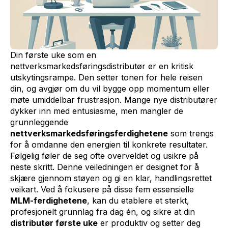
Din første uke som en
nettverksmarkedsføringsdistributør er en kritisk
utskytingsrampe. Den setter tonen for hele reisen
din, og avgjør om du vil bygge opp momentum eller
møte umiddelbar frustrasjon. Mange nye distributører
dykker inn med entusiasme, men mangler de
grunnleggende
nettverksmarkedsføringsferdighetene
som trengs
for å omdanne den energien til konkrete resultater.
Følgelig føler de seg ofte overveldet og usikre på
neste skritt. Denne veiledningen er designet for å
skjære gjennom støyen og gi en klar, handlingsrettet
veikart. Ved å fokusere på disse fem essensielle
MLM-ferdighetene
, kan du etablere et sterkt,
profesjonelt grunnlag fra dag én, og sikre at din
distributør første uke
er produktiv og setter deg