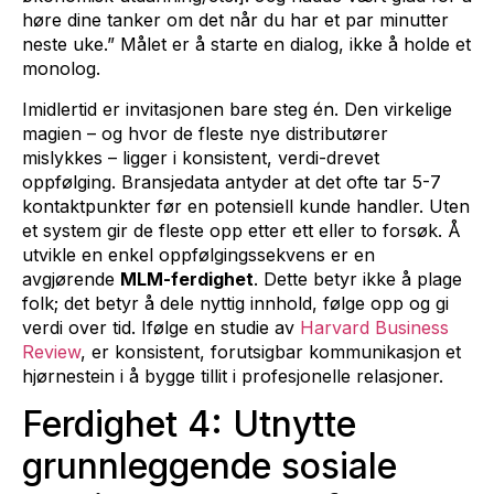
høre dine tanker om det når du har et par minutter
neste uke.” Målet er å starte en dialog, ikke å holde et
monolog.
Imidlertid er invitasjonen bare steg én. Den virkelige
magien – og hvor de fleste nye distributører
mislykkes – ligger i konsistent, verdi-drevet
oppfølging. Bransjedata antyder at det ofte tar 5-7
kontaktpunkter før en potensiell kunde handler. Uten
et system gir de fleste opp etter ett eller to forsøk. Å
utvikle en enkel oppfølgingssekvens er en
avgjørende
MLM-ferdighet
. Dette betyr ikke å plage
folk; det betyr å dele nyttig innhold, følge opp og gi
verdi over tid. Ifølge en studie av
Harvard Business
Review
, er konsistent, forutsigbar kommunikasjon et
hjørnestein i å bygge tillit i profesjonelle relasjoner.
Ferdighet 4: Utnytte
grunnleggende sosiale