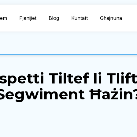
dem
Pjanijiet
Blog
Kuntatt
Għajnuna
etti Tiltef li Tli
Segwiment Ħażin