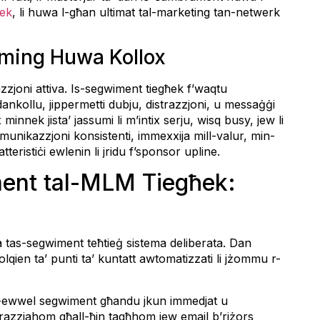
rek
, li huwa l-għan ultimat tal-marketing tan-netwerk
-Timing Huwa Kollox
azzjoni attiva. Is-segwiment tiegħek f’waqtu
ankollu, jippermetti dubju, distrazzjoni, u messaġġi
 minnek jista’ jassumi li m’intix serju, wisq busy, jew li
munikazzjoni konsistenti, immexxija mill-valur, min-
teristiċi ewlenin li jridu f’sponsor upline.
ment tal-MLM Tiegħek:
 tas-segwiment teħtieġ sistema deliberata. Dan
ien ta’ punti ta’ kuntatt awtomatizzati li jżommu r-
-ewwel segwiment għandu jkun immedjat u
ingrazzjahom għall-ħin tagħhom jew email b’riżors