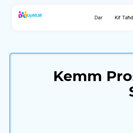
Dar
Kif Taħ
Kemm Prosp