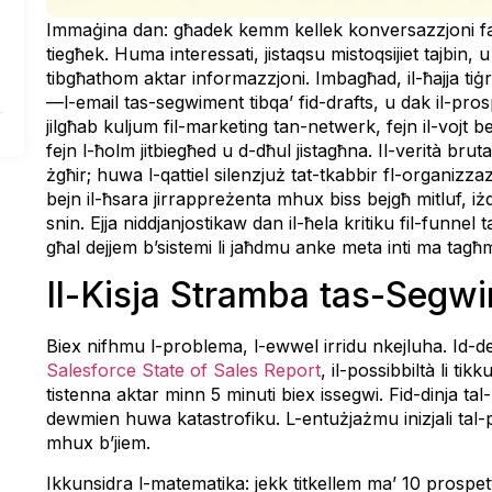
Immaġina dan: għadek kemm kellek konversazzjoni fan
tiegħek. Huma interessati, jistaqsu mistoqsijiet tajbin, 
tibgħathom aktar informazzjoni. Imbagħad, il-ħajja tiġri. 
—l-email tas-segwiment tibqa’ fid-drafts, u dak il-pros
jilgħab kuljum fil-marketing tan-netwerk, fejn il-vojt b
fejn l-ħolm jitbiegħed u d-dħul jistagħna. Il-verità bru
żgħir; huwa l-qattiel silenzjuż tat-tkabbir fl-organizza
bejn il-ħsara jirrappreżenta mhux biss bejgħ mitluf, iż
snin. Ejja niddjanjostikaw dan il-ħela kritiku fil-funne
għal dejjem b’sistemi li jaħdmu anke meta inti ma tagħm
Il-Kisja Stramba tas-Segw
Biex nifhmu l-problema, l-ewwel irridu nkejluha. Id-dejta
Salesforce State of Sales Report
, il-possibbiltà li ti
tistenna aktar minn 5 minuti biex issegwi. Fid-dinja ta
dewmien huwa katastrofiku. L-entużjażmu inizjali tal-p
mhux b’jiem.
Ikkunsidra l-matematika: jekk titkellem ma’ 10 prospet