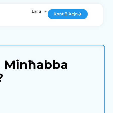
Lang
Kont B'Xejn
ft Minħabba
?