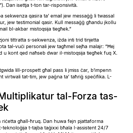
). Dan isettja t-ton tar-risponsività.
a sekwenza qasira ta’ email jew messaġġ li twassal
ur, jew testimonial qasir. Kull messaġġ għandu jkollu
email bl-akbar mistoqsija tiegħek.”
ni tittratta s-sekwenza, iżda inti trid tinjetta
ota tal-vuċi personali jew tagħmel sejħa malajr: “Ħej
d u kont qed naħseb dwar il-mistoqsija tiegħek fuq X.
gwida lill-prospett għal pass li jmiss ċar, b’impenn
nt virtwali tat-tim, jew paġna ta’ taħriġ speċifika. L-
l-Multiplikatur tal-Forza tas-
ek
 riċetta għall-ħruq. Dan huwa fejn pjattaforma
teknoloġija t-tajba taġixxi bħala l-assistent 24/7