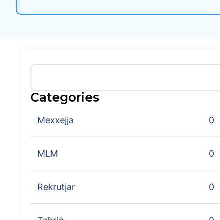
Categories
Mexxejja
0
MLM
0
Rekrutjar
0