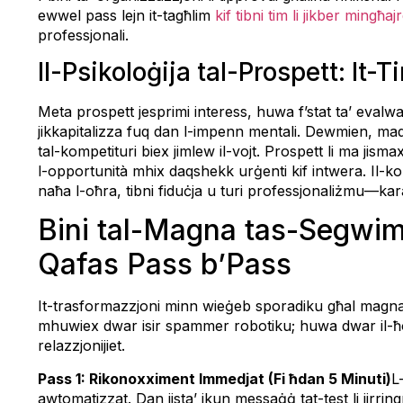
ewwel pass lejn it-tagħlim
kif tibni tim li jikber mingħaj
professjonali.
Il-Psikoloġija tal-Prospett: It
Meta prospett jesprimi interess, huwa f’stat ta’ evalw
jikkapitalizza fuq dan l-impenn mentali. Dewmien, mad
tal-kompetituri biex jimlew il-vojt. Prospett li ma jismax
l-opportunità mhix daqshekk urġenti kif intwera. Il-ko
naħa l-oħra, tibni fiduċja u turi professjonaliżmu—karat
Bini tal-Magna tas-Segwi
Qafas Pass b’Pass
It-trasformazzjoni minn wieġeb sporadiku għal magna
mhuwiex dwar isir spammer robotiku; huwa dwar il-ħolq
relazzjonijiet.
Pass 1: Rikonoxximent Immedjat (Fi ħdan 5 Minuti)
L
awtomatizzat. Dan jista’ jkun messaġġ tat-test li jirr