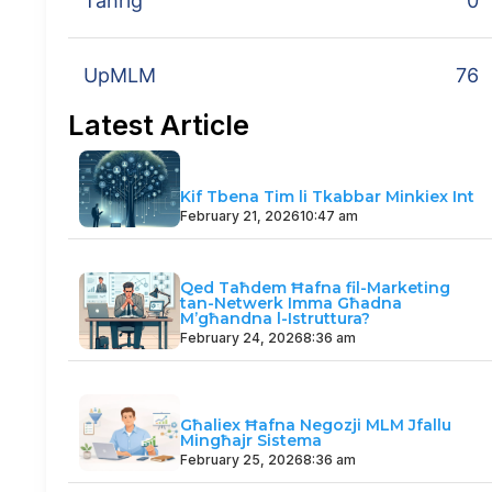
Taħriġ
0
UpMLM
76
Latest Article
Kif Tbena Tim li Tkabbar Minkiex Int
February 21, 2026
10:47 am
Qed Taħdem Ħafna fil-Marketing
tan-Netwerk Imma Għadna
M’għandna l-Istruttura?
February 24, 2026
8:36 am
Għaliex Ħafna Negozji MLM Jfallu
Mingħajr Sistema
February 25, 2026
8:36 am