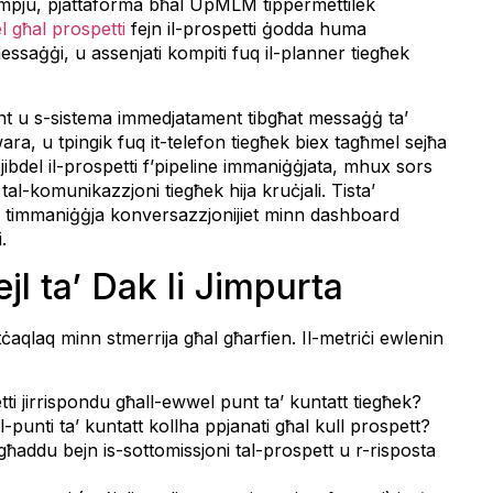
eżempju, pjattaforma bħal UpMLM tippermettilek
l għal prospetti
fejn il-prospetti ġodda huma
messaġġi, u assenjati kompiti fuq il-planner tiegħek
ent u s-sistema immedjatament tibgħat messaġġ ta’
a, u tpingik fuq it-telefon tiegħek biex tagħmel sejħa
ni jibdel il-prospetti f’pipeline immaniġġjata, mhux sors
tal-komunikazzjoni tiegħek hija kruċjali. Tista’
 timmaniġġja konversazzjonijiet minn dashboard
.
jl ta’ Dak li Jimpurta
ti tċaqlaq minn stmerrija għal għarfien. Il-metriċi ewlenin
i jirrispondu għall-ewwel punt ta’ kuntatt tiegħek?
-punti ta’ kuntatt kollha ppjanati għal kull prospett?
addu bejn is-sottomissjoni tal-prospett u r-risposta