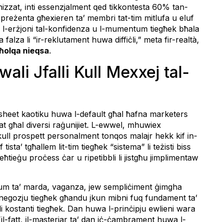
zzat, inti essenzjalment qed tikkontesta 60% tan-
appreżenta għexieren ta’ membri tat-tim mitlufa u eluf
 hija l-erżjoni tal-konfidenza u l-mumentum tiegħek bħala
falza li “ir-reklutament huwa diffiċli,” meta fir-realtà,
-ħolqa nieqsa
.
li Jfalli Kull Mexxej tal-
dsheet kaotiku huwa l-default għal ħafna marketers
 għal diversi raġunijiet. L-ewwel, mhuwiex
q kull prospett personalment tonqos malajr hekk kif in-
tista’ tgħallem lit-tim tiegħek “sistema” li teżisti biss
ħtieġu proċess ċar u ripetibbli li jistgħu jimplimentaw
 Jum ta’ marda, vaganza, jew sempliċiment ġimgha
n-negozju tiegħek għandu jkun mibni fuq fundament ta’
 kostanti tiegħek. Dan huwa l-prinċipju ewlieni wara
 Fil-fatt, il-masterjar ta’ dan iċ-ċambrament huwa l-