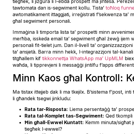
tiegħek, li jiżgura li l-ebda prospett ma jintesa. Per
tawtomata dan is-segwiment kollu. Tista’
toħloq funne
awtomatikament ittaggjati, irreġistrati f’sekwenza ta’ 
għal segwiment personali.
Immaġina li timporta lista ta’ prospetti minn avvenim
merħba, isskeda email ta’ segwiment għal żewġ ijem war
personali fit-tielet jum. Dan il-livell ta’ organizzazzjo
ta’ ansjetà. Barra minn hekk, l-integrazzjoni tal-kanali 
titgħallem kif
tikkonnettja WhatsApp ma’ UpMLM
biex
waħda, li tipprevjeni li messaġġi jintilfu f’apps differenti
Minn Kaos għal Kontroll: Ke
Ma tistax ittejjeb dak li ma tkejilx. B’sistema f’post, in
li għandek tsegwi jinkludu:
Rata tar-Risposta:
Liema persentaġġ ta’ prospett
Rata tal-Komplet tas-Segwiment:
Qed tkompli l
Ħin għall-Ewwel Kuntatt:
Kemm minuta/sigħat jgħ
tiegħek l-ewwel?