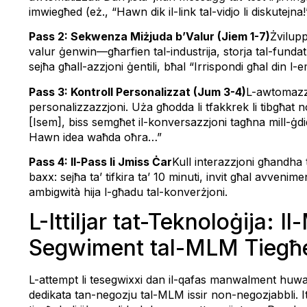
imwiegħed (eż., “Hawn dik il-link tal-vidjo li diskutejna!”
Pass 2: Sekwenza Miżjuda b’Valur (Jiem 1-7)
Żvilupp
valur ġenwin—għarfien tal-industrija, storja tal-fundat
sejħa għall-azzjoni ġentili, bħal “Irrispondi għal din l-
Pass 3: Kontroll Personalizzat (Jum 3-4)
L-awtomazzjo
personalizzazzjoni. Uża għodda li tfakkrek li tibgħat n
[Isem], biss semgħet il-konversazzjoni tagħna mill-ġdi
Hawn idea waħda oħra…”
Pass 4: Il-Pass li Jmiss Ċar
Kull interazzjoni għandha t
baxx: sejħa ta’ tifkira ta’ 10 minuti, invit għal avvenime
ambigwità hija l-għadu tal-konverżjoni.
L-Ittiljar tat-Teknoloġija: I
Segwiment tal-MLM Tiegħ
L-attempt li tesegwixxi dan il-qafas manwalment huwa
dedikata tan-negozju tal-MLM issir non-negozjabbli. It-