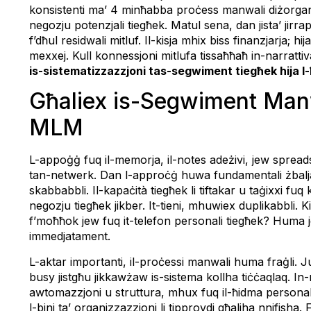
konsistenti ma’ 4 minħabba proċess manwali diżorgani
negozju potenzjali tiegħek. Matul sena, dan jista’ jirr
f’dħul residwali mitluf. Il-kisja mhix biss finanzjarja;
mexxej. Kull konnessjoni mitlufa tissaħħaħ in-narrattiva 
is-sistematizzazzjoni tas-segwiment tiegħek hija l
Għaliex is-Segwiment Manwa
MLM
L-appoġġ fuq il-memorja, il-notes adeżivi, jew sprea
tan-netwerk. Dan l-approċġ huwa fundamentali żbaljat
skabbabbli. Il-kapaċità tiegħek li tiftakar u taġixxi fu
negozju tiegħek jikber. It-tieni, mhuwiex duplikabbli. Kif 
f’moħħok jew fuq it-telefon personali tiegħek? Huma je
immedjatament.
L-aktar importanti, il-proċessi manwali huma fraġli.
busy jistgħu jikkawżaw is-sistema kollha tiċċaqlaq. I
awtomazzjoni u struttura, mhux fuq il-ħidma personali
l-bini ta’ organizzazzjoni li tipprovdi għaliha nnifisha.