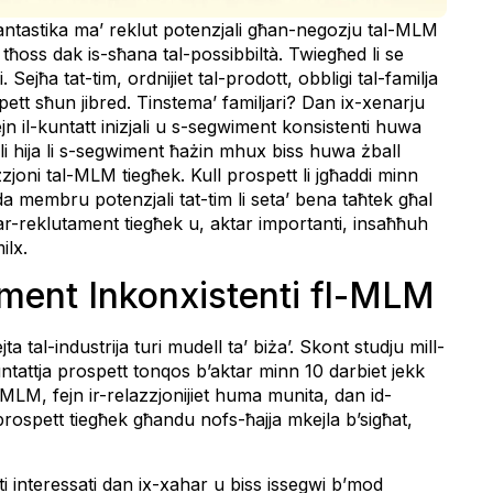
tastika ma’ reklut potenzjali għan-negozju tal-MLM
u tħoss dak is-sħana tal-possibbiltà. Twiegħed li se
Sejħa tat-tim, ordnijiet tal-prodott, obbligi tal-familja
pett sħun jibred. Tinstema’ familjari? Dan ix-xenarju
ejn il-kuntatt inizjali u s-segwiment konsistenti huwa
tali hija li s-segwiment ħażin mhux biss huwa żball
zzjoni tal-MLM tiegħek. Kull prospett li jgħaddi minn
da membru potenzjali tat-tim li seta’ bena taħtek għal
l tar-reklutament tiegħek u, aktar importanti, insaħħuh
ilx.
iment Inkonxistenti fl-MLM
 tal-industrija turi mudell ta’ biża’. Skont studju mill-
kkuntattja prospett tonqos b’aktar minn 10 darbiet jekk
l-MLM, fejn ir-relazzjonijiet huma munita, dan id-
rospett tiegħek għandu nofs-ħajja mkejla b’sigħat,
ti interessati dan ix-xahar u biss issegwi b’mod