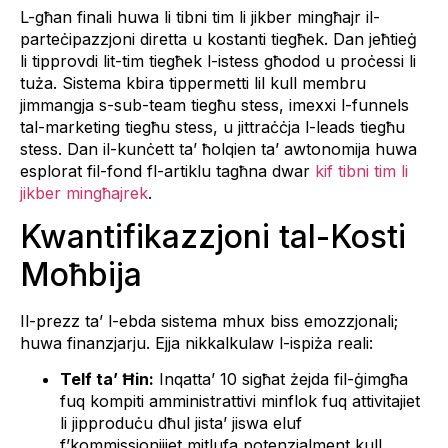
L-għan finali huwa li tibni tim li jikber mingħajr il-
parteċipazzjoni diretta u kostanti tiegħek. Dan jeħtieġ
li tipprovdi lit-tim tiegħek l-istess għodod u proċessi li
tuża. Sistema kbira tippermetti lil kull membru
jimmangja s-sub-team tiegħu stess, imexxi l-funnels
tal-marketing tiegħu stess, u jittraċċja l-leads tiegħu
stess. Dan il-kunċett ta’ ħolqien ta’ awtonomija huwa
esplorat fil-fond fl-artiklu tagħna dwar
kif tibni tim li
jikber mingħajrek
.
Kwantifikazzjoni tal-Kosti
Moħbija
Il-prezz ta’ l-ebda sistema mhux biss emozzjonali;
huwa finanzjarju. Ejja nikkalkulaw l-ispiża reali:
Telf ta’ Ħin:
Inqatta’ 10 sigħat żejda fil-ġimgħa
fuq kompiti amministrattivi minflok fuq attivitajiet
li jipproduċu dħul jista’ jiswa eluf
f’kommissjonijiet mitlufa potenzjalment kull