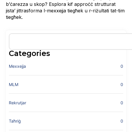
b’ċarezza u skop? Esplora kif approċċ strutturat
jista’ jittrasforma l-mexxejja tiegħek u r-riżultati tat-tim
tiegħek.
Categories
Mexxejja
0
MLM
0
Rekrutjar
0
Taħriġ
0