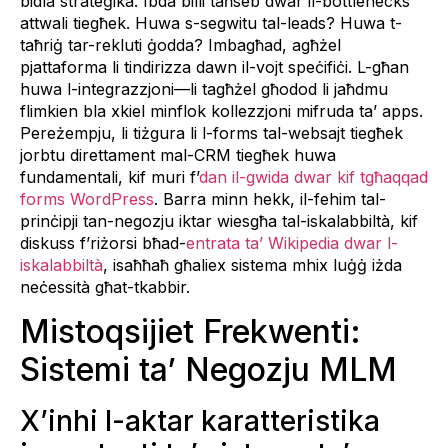
bidla strateġika. Ibda billi taħseb dwar il-bottlenecks
attwali tiegħek. Huwa s-segwitu tal-leads? Huwa t-
taħriġ tar-rekluti ġodda? Imbagħad, agħżel
pjattaforma li tindirizza dawn il-vojt speċifiċi. L-għan
huwa l-integrazzjoni—li tagħżel għodod li jaħdmu
flimkien bla xkiel minflok kollezzjoni mifruda ta’ apps.
Pereżempju, li tiżgura li l-forms tal-websajt tiegħek
jorbtu direttament mal-CRM tiegħek huwa
fundamentali, kif muri f’
dan il-gwida dwar kif tgħaqqad
forms WordPress
. Barra minn hekk, il-fehim tal-
prinċipji tan-negozju iktar wiesgħa tal-iskalabbiltà, kif
diskuss f’riżorsi bħad-
entrata ta’ Wikipedia dwar l-
iskalabbiltà
, isaħħaħ għaliex sistema mhix luġġ iżda
neċessità għat-tkabbir.
Mistoqsijiet Frekwenti:
Sistemi ta’ Negozju MLM
X’inhi l-aktar karatteristika