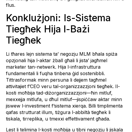
flus.
Konklużjoni: Is-Sistema
Tiegħek Hija l-Bażi
Tiegħek
Li tħares lejn sistema ta’ negozju MLM bħala spiża
opzjonali hija l-aktar żball għali li jista’ jagħmel
marketer tan-netwerk. Hija l-infrastruttura
fundamentali li fuqha tinbena ġid sostenibbli.
Tittrasformak minn persuna li dejjem tagħmel
attivitajiet f’CEO veru tal-organizzazzjoni tiegħek. Il-
kosti moħbija tad-diżorganizzazzjoni—ħin mitluf,
mexxejja mitlufa, u dħul mitluf—jispiċċaw aktar minn
jiswew l-investiment f’sistema xierqa. Billi timplimenta
qafas strutturat illum, tiżgura l-abbiltà tiegħek li
tiskala, tirreplika, u tmexxi effettivament għada.
Lest li telimina l-kosti moħbija u tibni negozju li jiskala