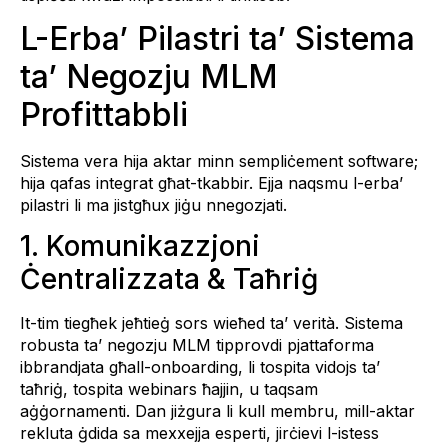
L-Erba’ Pilastri ta’ Sistema
ta’ Negozju MLM
Profittabbli
Sistema vera hija aktar minn sempliċement software;
hija qafas integrat għat-tkabbir. Ejja naqsmu l-erba’
pilastri li ma jistgħux jiġu nnegozjati.
1. Komunikazzjoni
Ċentralizzata & Taħriġ
It-tim tiegħek jeħtieġ sors wieħed ta’ verità. Sistema
robusta ta’ negozju MLM tipprovdi pjattaforma
ibbrandjata għall-onboarding, li tospita vidojs ta’
taħriġ, tospita webinars ħajjin, u taqsam
aġġornamenti. Dan jiżgura li kull membru, mill-aktar
rekluta ġdida sa mexxejja esperti, jirċievi l-istess