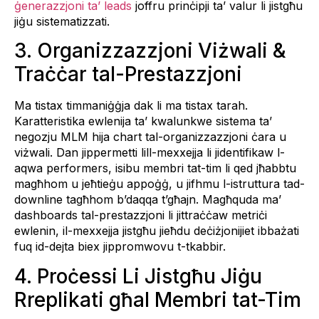
ġenerazzjoni ta’ leads
joffru prinċipji ta’ valur li jistgħu
jiġu sistematizzati.
3. Organizzazzjoni Viżwali &
Traċċar tal-Prestazzjoni
Ma tistax timmaniġġja dak li ma tistax tarah.
Karatteristika ewlenija ta’ kwalunkwe sistema ta’
negozju MLM hija chart tal-organizzazzjoni ċara u
viżwali. Dan jippermetti lill-mexxejja li jidentifikaw l-
aqwa performers, isibu membri tat-tim li qed jħabbtu
magħhom u jeħtieġu appoġġ, u jifhmu l-istruttura tad-
downline tagħhom b’daqqa t’għajn. Magħquda ma’
dashboards tal-prestazzjoni li jittraċċaw metriċi
ewlenin, il-mexxejja jistgħu jieħdu deċiżjonijiet ibbażati
fuq id-dejta biex jippromwovu t-tkabbir.
4. Proċessi Li Jistgħu Jiġu
Rreplikati għal Membri tat-Tim