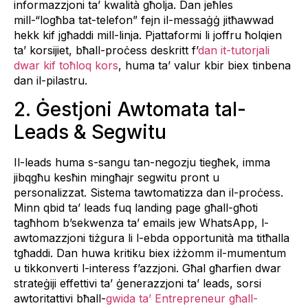
informazzjoni ta’ kwalità għolja. Dan jeħles
mill-“logħba tat-telefon” fejn il-messaġġ jitħawwad
hekk kif jgħaddi mill-linja. Pjattaformi li joffru ħolqien
ta’ korsijiet, bħall-proċess deskritt f’
dan it-tutorjali
dwar kif toħloq kors
, huma ta’ valur kbir biex tinbena
dan il-pilastru.
2. Ġestjoni Awtomata tal-
Leads & Segwitu
Il-leads huma s-sangu tan-negozju tiegħek, imma
jibqgħu kesħin mingħajr segwitu pront u
personalizzat. Sistema tawtomatizza dan il-proċess.
Minn qbid ta’ leads fuq landing page għall-għoti
tagħhom b’sekwenza ta’ emails jew WhatsApp, l-
awtomazzjoni tiżgura li l-ebda opportunità ma titħalla
tgħaddi. Dan huwa kritiku biex iżżomm il-mumentum
u tikkonverti l-interess f’azzjoni. Għal għarfien dwar
strateġiji effettivi ta’ ġenerazzjoni ta’ leads, sorsi
awtoritattivi bħall-
gwida ta’ Entrepreneur għall-