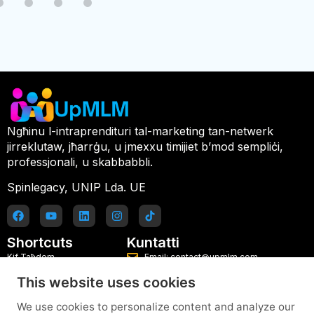
Ngħinu l-intraprendituri tal-marketing tan-netwerk
jirreklutaw, jħarrġu, u jmexxu timijiet b’mod sempliċi,
professjonali, u skabbabbli.
Spinlegacy, UNIP Lda. UE
Shortcuts
Kuntatti
Kif Taħdem
Email: contact@upmlm.com
This website uses cookies
Pjanijiet
Mowbajl: +351 916 077 486
Blog
Ipprova l-Pjattaforma tal-Kap B'Xejn
We use cookies to personalize content and analyze our