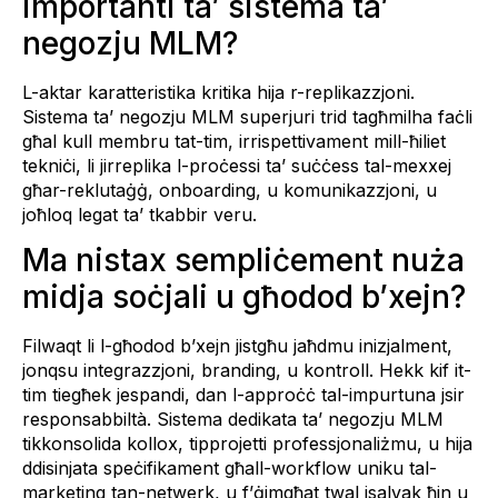
importanti ta’ sistema ta’
negozju MLM?
L-aktar karatteristika kritika hija r-replikazzjoni.
Sistema ta’ negozju MLM superjuri trid tagħmilha faċli
għal kull membru tat-tim, irrispettivament mill-ħiliet
tekniċi, li jirreplika l-proċessi ta’ suċċess tal-mexxej
għar-reklutaġġ, onboarding, u komunikazzjoni, u
joħloq legat ta’ tkabbir veru.
Ma nistax sempliċement nuża
midja soċjali u għodod b’xejn?
Filwaqt li l-għodod b’xejn jistgħu jaħdmu inizjalment,
jonqsu integrazzjoni, branding, u kontroll. Hekk kif it-
tim tiegħek jespandi, dan l-approċċ tal-impurtuna jsir
responsabbiltà. Sistema dedikata ta’ negozju MLM
tikkonsolida kollox, tipprojetti professjonaliżmu, u hija
ddisinjata speċifikament għall-workflow uniku tal-
marketing tan-netwerk, u f’ġimgħat twal isalvak ħin u