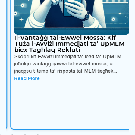
Il-Vantaġġ tal-Ewwel Mossa: Kif
Tuża l-Avviżi Immedjati ta’ UpMLM
biex Tagħlaq Rekluti
Skopri kif l-avviżi immedjati ta' lead ta' UpMLM
joħolqu vantaġġ qawwi tal-ewwel mossa, u
jnaqqsu t-temp ta' risposta tal-MLM tiegħek...
Read More