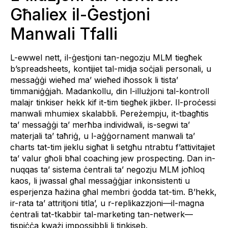
Għaliex il-Ġestjoni
Manwali Tfalli
L-ewwel nett, il-ġestjoni tan-negozju MLM tiegħek
b’spreadsheets, kontijiet tal-midja soċjali personali, u
messaġġi wieħed ma’ wieħed iħossok li tista’
timmaniġġjah. Madankollu, din l-illużjoni tal-kontroll
malajr tinkiser hekk kif it-tim tiegħek jikber. Il-proċessi
manwali mhumiex skalabbli. Pereżempju, it-tbagħtis
ta’ messaġġi ta’ merħba individwali, is-segwi ta’
materjali ta’ taħriġ, u l-aġġornament manwali ta’
charts tat-tim jieklu sigħat li setgħu ntrabtu f’attivitajiet
ta’ valur għoli bħal coaching jew prospecting. Dan in-
nuqqas ta’ sistema ċentrali ta’ negozju MLM joħloq
kaos, li jwassal għal messaġġjar inkonsistenti u
esperjenza ħażina għal membri ġodda tat-tim. B’hekk,
ir-rata ta’ attritjoni titla’, u r-replikazzjoni—il-magna
ċentrali tat-tkabbir tal-marketing tan-netwerk—
tispiċċa kważi impossibbli li tinkiseb.