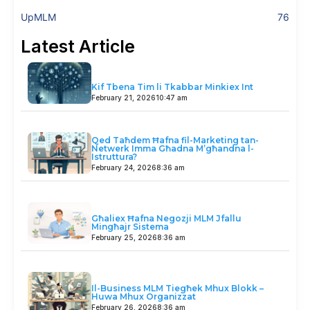
UpMLM
76
Latest Article
Kif Tbena Tim li Tkabbar Minkiex Int
February 21, 2026
10:47 am
Qed Taħdem Ħafna fil-Marketing tan-
Netwerk Imma Għadna M’għandna l-
Istruttura?
February 24, 2026
8:36 am
Għaliex Ħafna Negozji MLM Jfallu
Mingħajr Sistema
February 25, 2026
8:36 am
Il-Business MLM Tiegħek Mhux Blokk –
Huwa Mhux Organizzat
February 26, 2026
8:36 am