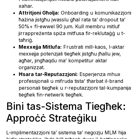
xahar.
Attritjoni Għolja:
Onboarding u komunikazzjoni
ħażina jistgħu jwasslu għal rata ta’ dropout ta’
50%+ fl-ewwel 90 jum. Kull membru mitluf
jirrappreżenta spiża mitfusa fir-reklutaġġ u t-
taħriġ.
Mexxejja Mitlufa:
Frustrati mill-kaos, l-aktar
mexxejja potenzjali tiegħek jistgħu jħallu jew,
agħar, jingħaqdu ma’ kompetitur aktar
organizzat.
Ħsara tar-Reputazzjoni:
Esperjenza mhux
professjonali u mifruda tista’ tħarbat il-brand
personali tiegħek u r-reputazzjoni tal-kumpanija
tiegħek fin-netwerk tiegħek.
Bini tas-Sistema Tiegħek:
Approċċ Strateġiku
L-implimentazzjoni ta’ sistema ta’ negozju MLM hija