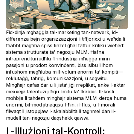
Fid-dinja mgħaġġla tal-marketing tan-netwerk, id-
differenza bejn organizzazzjoni li tiffjorixxi u waħda li
tħabbt magħha spiss tinżel għal fattur kritiku wieħed:
sistema strutturata ta’ negozju MLM. Ħafna
intraprendituri jidħlu fl-industrija mħeġġa minn
passjoni u prodott konvinċenti, biss isibu lilhom
infushom megħluba mill-volum enormi ta’ kompiti—
reklutaġġ, taħriġ, komunikazzjoni, u segwitu.
Mingħajr qafas ċar u li jista’ jiġi rreplikat, anke l-aktar
mexxejja talentużi jilħqu limitu ta’ tkabbir. Il-kosti
moħbija li taħdem mingħajr sistema MLM xierqa huma
enormi, bil-mod jitnaqqsu l-ħin, il-flus, u l-morali
filwaqt li jistoppjaw l-iskalabbiltà li tagħmel dan il-
mudell tan-negozju daqshekk qawwi.
L-Illużjoni tal-Kontroll: