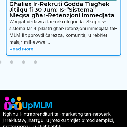
jnaqqsu t-temp ta' risposta tal-MLM tiegħek...
Read More
Ngħinu l-intraprendituri tal-marketing tan-netwerk
jirreklutaw, jħarrġu, u jmexxu timijiet b’mod sempliċi,
professjonali, u skabbabbli.