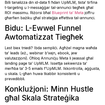
Billi tanalizza din id-data fi ħdan UpMLM, tista’ tirfina
t-targeting u l-messaġġar tal-annunci tiegħek għal
ROI massimu. Riżorsi bħal
Blueprint ta’ Meta
joffru
għarfien bażiku għal strateġija effettiva tal-annunci.
Bidu: L-Ewwel Funnel
Awtomatizzat Tiegħek
Lest biex tniedi? Ibda sempliċi. Agħżel magna waħda
ta’ leads (eż., webinar b’xejn, ebook, jew
valutazzjoni). Oħloq Annunċju Meta li jwassal għal
landing page ta’ UpMLM. Issettja sekwenza ta’
merħba ta’ 3-5 emails f’UpMLM. Ikkontrolla, aġġusta,
u skala. L-għan huwa tkabbir konsistenti u
prevedibbli.
Konklużjoni: Minn Hustle
għal Skala Strateġika