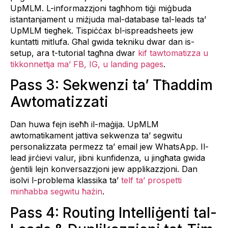
UpMLM. L-informazzjoni tagħhom tiġi miġbuda
istantanjament u miżjuda mal-database tal-leads ta’
UpMLM tiegħek. Tispiċċax bl-ispreadsheets jew
kuntatti mitlufa. Għal gwida tekniku dwar dan is-
setup, ara t-tutorial tagħna dwar
kif tawtomatizza u
tikkonnettja ma’ FB, IG, u landing pages
.
Pass 3: Sekwenzi ta’ Tħaddim
Awtomatizzati
Dan huwa fejn iseħħ il-maġija. UpMLM
awtomatikament jattiva sekwenza ta’ segwitu
personalizzata permezz ta’ email jew WhatsApp. Il-
lead jirċievi valur, jibni kunfidenza, u jingħata gwida
ġentili lejn konversazzjoni jew applikazzjoni. Dan
isolvi l-problema klassika ta’
telf ta’ prospetti
minħabba segwitu ħażin
.
Pass 4: Routing Intelliġenti tal-