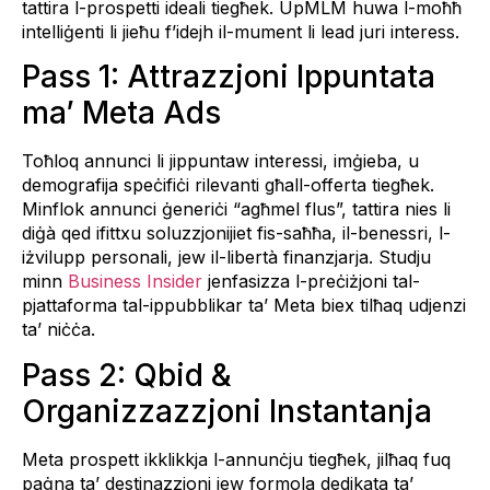
tattira l-prospetti ideali tiegħek. UpMLM huwa l-moħħ
intelliġenti li jieħu f’idejh il-mument li lead juri interess.
Pass 1: Attrazzjoni Ippuntata
ma’ Meta Ads
Toħloq annunci li jippuntaw interessi, imġieba, u
demografija speċifiċi rilevanti għall-offerta tiegħek.
Minflok annunci ġeneriċi “agħmel flus”, tattira nies li
diġà qed ifittxu soluzzjonijiet fis-saħħa, il-benessri, l-
iżvilupp personali, jew il-libertà finanzjarja. Studju
minn
Business Insider
jenfasizza l-preċiżjoni tal-
pjattaforma tal-ippubblikar ta’ Meta biex tilħaq udjenzi
ta’ niċċa.
Pass 2: Qbid &
Organizzazzjoni Instantanja
Meta prospett ikklikkja l-annunċju tiegħek, jilħaq fuq
paġna ta’ destinazzjoni jew formola dedikata ta’