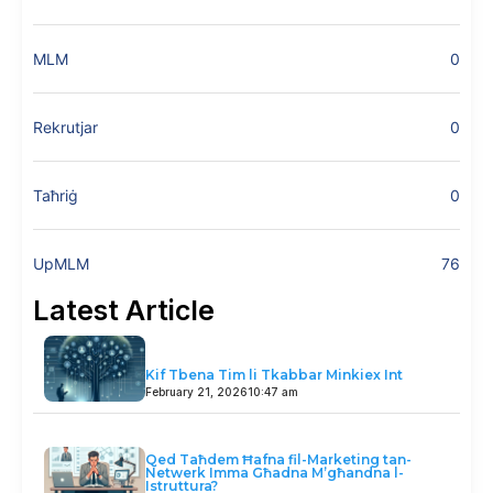
MLM
0
Rekrutjar
0
Taħriġ
0
UpMLM
76
Latest Article
Kif Tbena Tim li Tkabbar Minkiex Int
February 21, 2026
10:47 am
Qed Taħdem Ħafna fil-Marketing tan-
Netwerk Imma Għadna M’għandna l-
Istruttura?