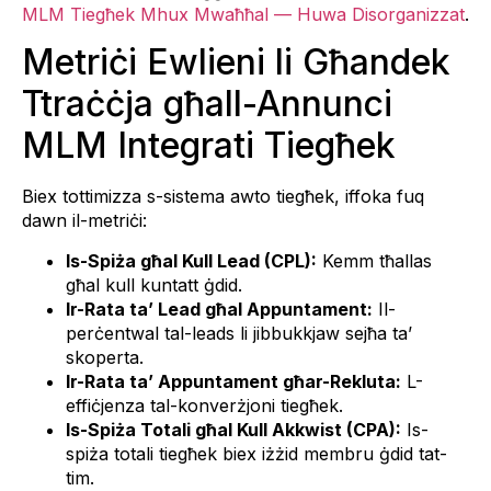
MLM Tiegħek Mhux Mwaħħal — Huwa Disorganizzat
.
Metriċi Ewlieni li Għandek
Ttraċċja għall-Annunci
MLM Integrati Tiegħek
Biex tottimizza s-sistema awto tiegħek, iffoka fuq
dawn il-metriċi:
Is-Spiża għal Kull Lead (CPL):
Kemm tħallas
għal kull kuntatt ġdid.
Ir-Rata ta’ Lead għal Appuntament:
Il-
perċentwal tal-leads li jibbukkjaw sejħa ta’
skoperta.
Ir-Rata ta’ Appuntament għar-Rekluta:
L-
effiċjenza tal-konverżjoni tiegħek.
Is-Spiża Totali għal Kull Akkwist (CPA):
Is-
spiża totali tiegħek biex iżżid membru ġdid tat-
tim.