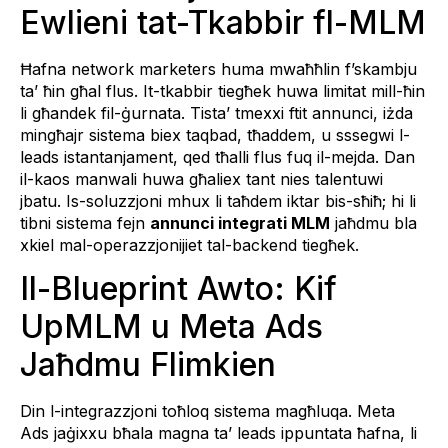
Ewlieni tat-Tkabbir fl-MLM
Ħafna network marketers huma mwaħħlin f’skambju
ta’ ħin għal flus. It-tkabbir tiegħek huwa limitat mill-ħin
li għandek fil-ġurnata. Tista’ tmexxi ftit annunci, iżda
mingħajr sistema biex taqbad, tħaddem, u sssegwi l-
leads istantanjament, qed tħalli flus fuq il-mejda. Dan
il-kaos manwali huwa għaliex tant nies talentuwi
jbatu. Is-soluzzjoni mhux li taħdem iktar bis-sħiħ; hi li
tibni sistema fejn
annunci integrati MLM
jaħdmu bla
xkiel mal-operazzjonijiet tal-backend tiegħek.
Il-Blueprint Awto: Kif
UpMLM u Meta Ads
Jaħdmu Flimkien
Din l-integrazzjoni toħloq sistema magħluqa. Meta
Ads jaġixxu bħala magna ta’ leads ippuntata ħafna, li