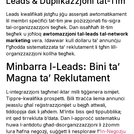
Leads & Duplikazzjoni tat-Tim
Leads kwalifikati jistgħu jiġu assenjati awtomatikament
lil membri speċifiċi tat-tim jew pożizzjonati fis-siġra
tal-organizzazzjoni tiegħek. Dan issaħħaħ lit-tim
tiegħek u joħloq
awtomazzjoni tal-leads tal-network
marketing
vera. Idawwar kull dollaru ta’ annunċju
f’għodda sistematizzata ta’ reklutament li tgħin lill-
organizzazzjoni kollha tiegħek.
Minbarra l-Leads: Bini ta’
Magna ta’ Reklutament
L-integrazzjoni tagħmel iktar milli tiġġenera ismijiet.
Tippre-kwalifika prospetti. Billi ttraċċa liema annunci
jwasslu għal reġistrazzjonijiet u bejgħ attwali,
tiddoppja dak li jaħdem. M’intix biss qed tippubblika;
int qed tirrekluta b’data. Dan l-approċċ sistematiku
huwa l-antidotu għad-disorganizzazzjoni li żżomm
lura ħafna negozji, suġġett li nesploraw f’
In-Negozju