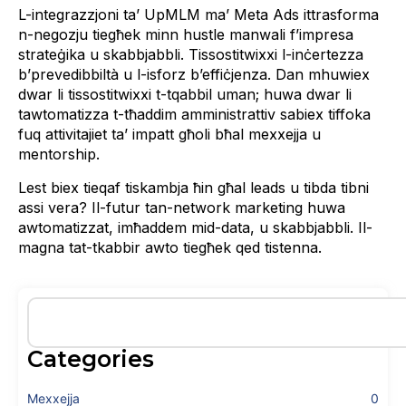
L-integrazzjoni ta’ UpMLM ma’ Meta Ads ittrasforma
n-negozju tiegħek minn hustle manwali f’impresa
strateġika u skabbjabbli. Tissostitwixxi l-inċertezza
b’prevedibbiltà u l-isforz b’effiċjenza. Dan mhuwiex
dwar li tissostitwixxi t-tqabbil uman; huwa dwar li
tawtomatizza t-tħaddim amministrattiv sabiex tiffoka
fuq attivitajiet ta’ impatt għoli bħal mexxejja u
mentorship.
Lest biex tieqaf tiskambja ħin għal leads u tibda tibni
assi vera? Il-futur tan-network marketing huwa
awtomatizzat, imħaddem mid-data, u skabbjabbli. Il-
magna tat-tkabbir awto tiegħek qed tistenna.
Categories
Mexxejja
0