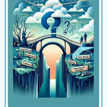
Il-Vantaġġ tal-Ewwel Mossa: Kif
Tuża l-Avviżi Immedjati ta’ UpMLM
biex Tagħlaq Rekluti
Skopri kif l-avviżi immedjati ta' lead ta' UpMLM
joħolqu vantaġġ qawwi tal-ewwel mossa, u