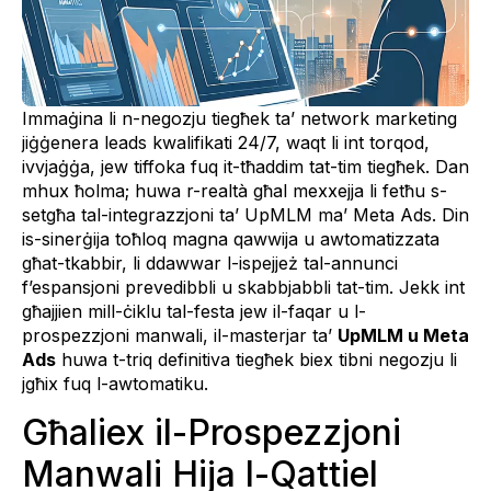
Immaġina li n-negozju tiegħek ta’ network marketing
jiġġenera leads kwalifikati 24/7, waqt li int torqod,
ivvjaġġa, jew tiffoka fuq it-tħaddim tat-tim tiegħek. Dan
mhux ħolma; huwa r-realtà għal mexxejja li fetħu s-
setgħa tal-integrazzjoni ta’ UpMLM ma’ Meta Ads. Din
is-sinerġija toħloq magna qawwija u awtomatizzata
għat-tkabbir, li ddawwar l-ispejjeż tal-annunci
f’espansjoni prevedibbli u skabbjabbli tat-tim. Jekk int
għajjien mill-ċiklu tal-festa jew il-faqar u l-
prospezzjoni manwali, il-masterjar ta’
UpMLM u Meta
Ads
huwa t-triq definitiva tiegħek biex tibni negozju li
jgħix fuq l-awtomatiku.
Għaliex il-Prospezzjoni
Manwali Hija l-Qattiel