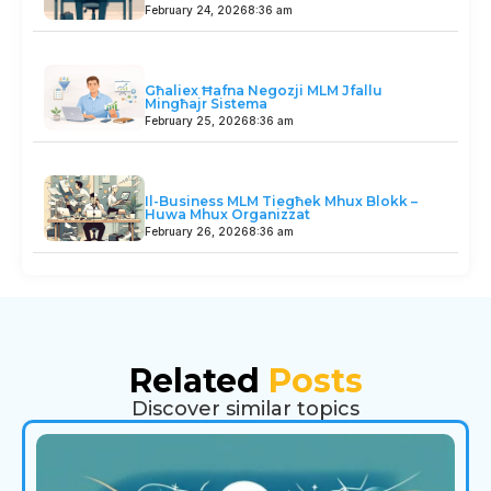
February 24, 2026
8:36 am
Għaliex Ħafna Negozji MLM Jfallu
Mingħajr Sistema
February 25, 2026
8:36 am
Il-Business MLM Tiegħek Mhux Blokk –
Huwa Mhux Organizzat
February 26, 2026
8:36 am
Related
Posts
Discover similar topics