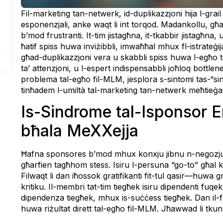
Fil-marketing tan-netwerk, id-duplikazzjoni hija l-grai
esponenzjali, anke waqt li int torqod. Madankollu, għal
b’mod frustranti. It-tim jistagħna, it-tkabbir jistagħna, 
ħatif spiss huwa inviżibbli, imwaħħal mhux fl-istrateġija
għad-duplikazzjoni vera u skabbli spiss huwa l-egħo tal
ta’ attenzjoni, u l-espert indispensabbli joħloq bottlene
problema tal-egħo fil-MLM, jesplora s-sintomi tas-“si
tinħadem l-umiltà tal-marketing tan-netwerk meħtieġa bie
Is-Sindrome tal-Isponsor E
bħala MeXXejja
Ħafna sponsores b’mod mhux konxju jibnu n-negozju t
għarfien tagħhom stess. Isiru l-persuna “go-to” għal ku
Filwaqt li dan iħossok gratifikanti fit-tul qasir—huwa gr
kritiku. Il-membri tat-tim tiegħek isiru dipendenti fuq
dipendenza tiegħek, mhux is-suċċess tiegħek. Dan il-f
huwa riżultat dirett tal-egħo fil-MLM. Jħawwad li tkun i