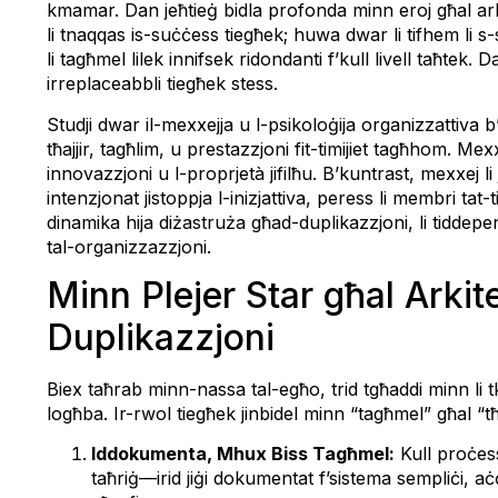
kmamar. Dan jeħtieġ bidla profonda minn eroj għal ar
li tnaqqas is-suċċess tiegħek; huwa dwar li tifhem li s
li tagħmel lilek innifsek ridondanti f’kull livell taħtek. D
irreplaceabbli tiegħek stess.
Studji dwar il-mexxejja u l-psikoloġija organizzattiva b
tħajjir, tagħlim, u prestazzjoni fit-timijiet tagħhom. Mex
innovazzjoni u l-proprjetà jifilħu. B’kuntrast, mexxej l
intenzjonat jistoppja l-inizjattiva, peress li membri tat
dinamika hija diżastruża għad-duplikazzjoni, li tiddependi
tal-organizzazzjoni.
Minn Plejer Star għal Arkit
Duplikazzjoni
Biex taħrab minn-nassa tal-egħo, trid tgħaddi minn li tku
logħba. Ir-rwol tiegħek jinbidel minn “tagħmel” għal “tħal
Iddokumenta, Mhux Biss Tagħmel:
Kull proċes
taħriġ—irid jiġi dokumentat f’sistema sempliċi, aċ