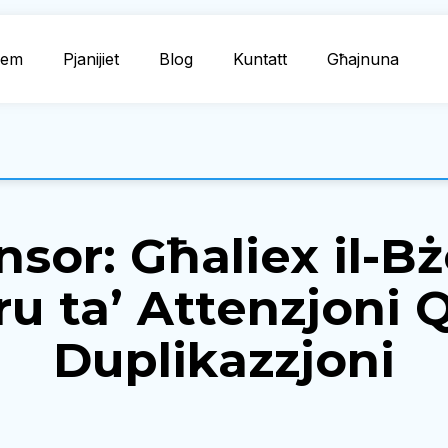
dem
Pjanijiet
Blog
Kuntatt
Għajnuna
nsor: Għaliex il-B
ru ta’ Attenzjoni Q
Duplikazzjoni