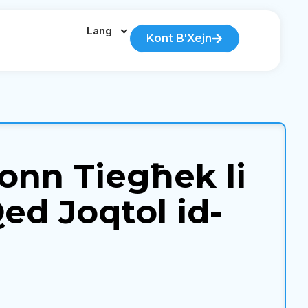
Lang
Kont B'Xejn
żonn Tiegħek li
ed Joqtol id-