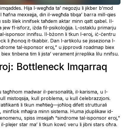
l imqaddes. Hija l-wegħda ta’ negozju li jikber b’mod
 ħafna mexxejja, din il-wegħda tibqa’ barra mill-qies
u ssib lilek innifsek taħdem aktar minn qatt qabel. Il-
 jew fl-isforz, iżda fil-psikoloġija. L-ostaklu primarju
-isponsor innifsu. Il-bżonn li tkun l-eroj, iċ-ċentru
ck li jħonoq it-tkabbir. Dan l-artikolu se jisseziona l-
ndrome tal-isponsor eroj,” u jipprovdi roadmap biex
x tinbena tim li jista’ verament jirreplika lilu nnifsu.
roj: Bottleneck Imqarraq
agħhom madwar il-personalità, il-karisma, u l-
ll mistoqsija, kull problema, u kull ċelebrazzjoni.
atifikanti li tkun meħtieġ—joħloq difett strutturali
ek, minflok mħajjra minn sistema. Huma jduplikaw id-
enomenu, spiss imsejjaħ “sindrome tal-isponsor eroj,”
l-plejer star ma’ li tkun kowċ veru li jibni stars oħra.