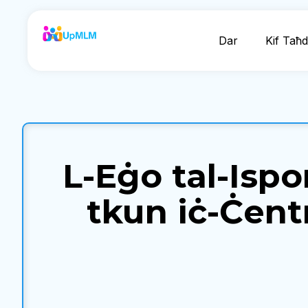
Dar
Kif Taħ
L-Eġo tal-Ispo
tkun iċ-Ċent