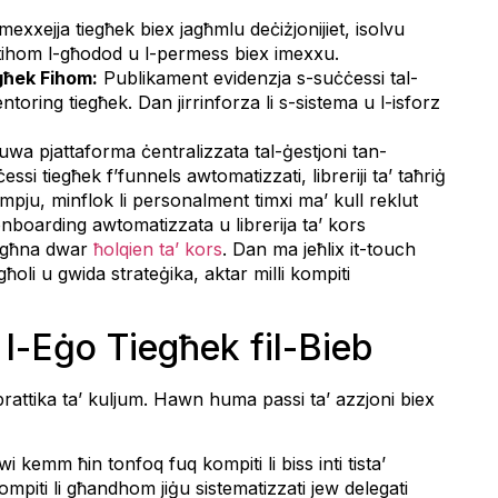
-mexxejja tiegħek biex jagħmlu deċiżjonijiet, isolvu
ħtihom l-għodod u l-permess biex imexxu.
għek Fihom:
Publikament evidenzja s-suċċessi tal-
oring tiegħek. Dan jirrinforza li s-sistema u l-isforz
uwa pjattaforma ċentralizzata tal-ġestjoni tan-
si tiegħek f’funnels awtomatizzati, libreriji ta’ taħriġ
mpju, minflok li personalment timxi ma’ kull reklut
 onboarding awtomatizzata u librerija ta’ kors
l tagħna dwar
ħolqien ta’ kors
. Dan ma jeħlix it-touch
għoli u gwida strateġika, aktar milli kompiti
a l-Eġo Tiegħek fil-Bieb
prattika ta’ kuljum. Hawn huma passi ta’ azzjoni biex
kemm ħin tonfoq fuq kompiti li biss inti tista’
 kompiti li għandhom jiġu sistematizzati jew delegati