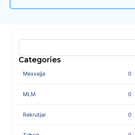
Categories
Mexxejja
0
MLM
0
Rekrutjar
0