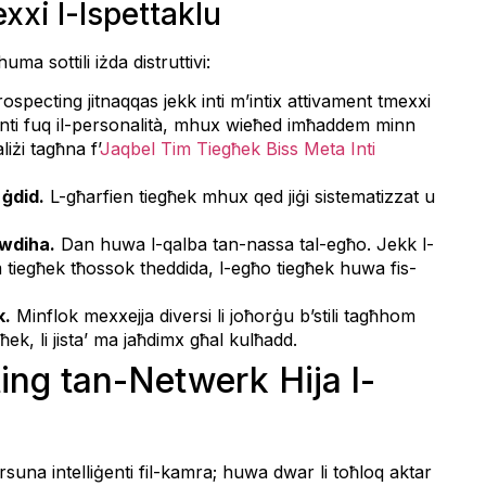
exxi l-Ispettaklu
ma sottili iżda distruttivi:
rospecting jitnaqqas jekk inti m’intix attivament tmexxi
denti fuq il-personalità, mhux wieħed imħaddem minn
iżi tagħna f’
Jaqbel Tim Tiegħek Biss Meta Inti
 ġdid.
L-għarfien tiegħek mhux qed jiġi sistematizzat u
awdiha.
Dan huwa l-qalba tan-nassa tal-egħo. Jekk l-
jum tiegħek tħossok theddida, l-egħo tiegħek huwa fis-
k.
Minflok mexxejja diversi li joħorġu b’stili tagħhom
k, li jista’ ma jaħdimx għal kulħadd.
ting tan-Netwerk Hija l-
suna intelliġenti fil-kamra; huwa dwar li toħloq aktar