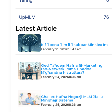
Taħriġ
0
UpMLM
76
Latest Article
Kif Tbena Tim li Tkabbar Minkiex Int
February 21, 2026
10:47 am
Qed Taħdem Ħafna fil-Marketing
tan-Netwerk Imma Għadna
M’għandna l-Istruttura?
February 24, 2026
8:36 am
Għaliex Ħafna Negozji MLM Jfallu
Mingħajr Sistema
February 25, 2026
8:36 am