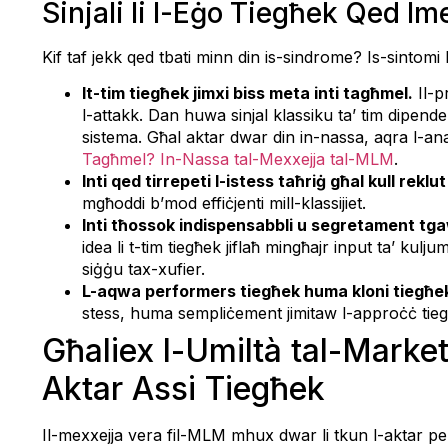
Sinjali li l-Eġo Tiegħek Qed Im
Kif taf jekk qed tbati minn din is-sindrome? Is-sintomi hu
It-tim tiegħek jimxi biss meta inti tagħmel.
Il-p
l-attakk. Dan huwa sinjal klassiku ta’ tim dipen
sistema. Għal aktar dwar din in-nassa, aqra l-anal
Tagħmel? In-Nassa tal-Mexxejja tal-MLM
.
Inti qed tirrepeti l-istess taħriġ għal kull reklut
mgħoddi b’mod effiċjenti mill-klassijiet.
Inti tħossok indispensabbli u segretament tg
idea li t-tim tiegħek jiflaħ mingħajr input ta’ kul
siġġu tax-xufier.
L-aqwa performers tiegħek huma kloni tiegħe
stess, huma sempliċement jimitaw l-approċċ tiegħe
Għaliex l-Umiltà tal-Marke
Aktar Assi Tiegħek
Il-mexxejja vera fil-MLM mhux dwar li tkun l-aktar per