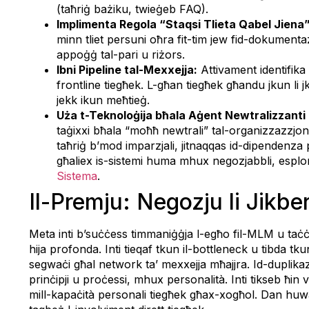
(taħriġ bażiku, twieġeb FAQ).
Implimenta Regola “Staqsi Tlieta Qabel Jiena”
minn tliet persuni oħra fit-tim jew fid-dokumenta
appoġġ tal-pari u riżors.
Ibni Pipeline tal-Mexxejja:
Attivament identifika
frontline tiegħek. L-għan tiegħek għandu jkun li j
jekk ikun meħtieġ.
Uża t-Teknoloġija bħala Aġent Newtralizzanti
taġixxi bħala “moħħ newtrali” tal-organizzazzjoni 
taħriġ b’mod imparzjali, jitnaqqas id-dipendenza 
għaliex is-sistemi huma mhux negozjabbli, espl
Sistema
.
Il-Premju: Negozju li Jikbe
Meta inti b’suċċess timmaniġġja l-egħo fil-MLM u taċċet
hija profonda. Inti tieqaf tkun il-bottleneck u tibda tkun
segwaċi għal network ta’ mexxejja mħajjra. Id-duplikaz
prinċipji u proċessi, mhux personalità. Inti tikseb ħin 
mill-kapaċità personali tiegħek għax-xogħol. Dan huwa l