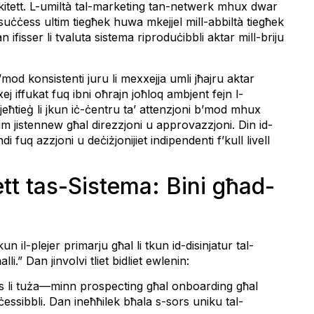
kitett. L-umiltà tal-marketing tan-netwerk mhux dwar
-suċċess ultim tiegħek huwa mkejjel mill-abbiltà tiegħek
an ifisser li tvaluta sistema riproduċibbli aktar mill-briju
’mod konsistenti juru li mexxejja umli jħajru aktar
xej iffukat fuq ibni oħrajn joħloq ambjent fejn l-
i jeħtieġ li jkun iċ-ċentru ta’ attenzjoni b’mod mhux
-tim jistennew għal direzzjoni u approvazzjoni. Din id-
 fuq azzjoni u deċiżjonijiet indipendenti f’kull livell
ett tas-Sistema: Bini għad-
n il-plejer primarju għal li tkun id-disinjatur tal-
li.” Dan jinvolvi tliet bidliet ewlenin:
s li tuża—minn prospecting għal onboarding għal
ċessibbli. Dan ineħħilek bħala s-sors uniku tal-