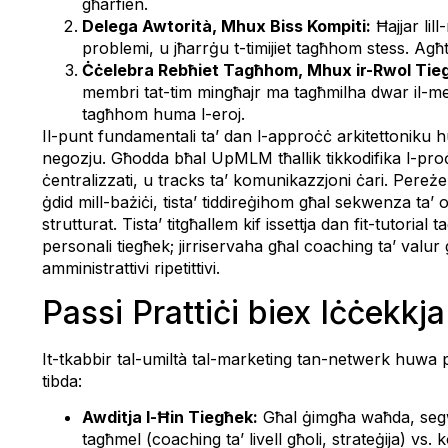
għarfien.
Delega Awtorità, Mhux Biss Kompiti:
Ħajjar lill
problemi, u jħarrġu t-timijiet tagħhom stess. Ag
Ċċelebra Rebħiet Tagħhom, Mhux ir-Rwol Tie
membri tat-tim mingħajr ma tagħmilha dwar il-ment
tagħhom huma l-eroj.
Il-punt fundamentali ta’ dan l-approċċ arkitettoniku h
negozju. Għodda bħal UpMLM tħallik tikkodifika l-proċes
ċentralizzati, u tracks ta’ komunikazzjoni ċari. Pereże
ġdid mill-bażiċi, tista’ tiddireġihom għal sekwenza ta’
strutturat. Tista’ titgħallem kif issettja dan fit-tutoria
personali tiegħek; jirriservaha għal coaching ta’ valur 
amministrattivi ripetittivi.
Passi Prattiċi biex Iċċekkj
It-tkabbir tal-umiltà tal-marketing tan-netwerk huwa 
tibda:
Awditja l-Ħin Tiegħek:
Għal ġimgħa waħda, segwi 
tagħmel (coaching ta’ livell għoli, strateġija) vs.