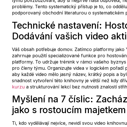
týmu povzbuzováni, aby si nejprve našli odpovědi, ne
problémy. Tento systematický přístup je to, co oddě
podporovaný obchodní literaturou o systematickém p
Technické nastavení: Host
Dodávání vašich video akt
Váš obsah potřebuje domov. Zatímco platformy jako Y
zahrnuje použití specializované funkce pro hostov
platformy. To udržuje trénink v rámci vašeho byzny
pro členy týmu. Organizujte videa v logickém pořadí 
aby každé video mělo jasný název, krátký popis a b
snadnost vytvoření této knihovny je větší než kdy dří
kurzu
a strukturování lekcí bez nutnosti znalostí stři
Myšlení na 7 číslic: Zachá
jako s rostoucím majetkem
Ti, kdo vydělávají nejvíce, nevidí svou video knihovnu 