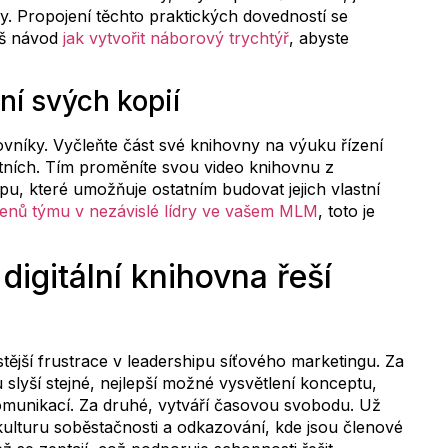
. Propojení těchto praktických dovedností se
áš návod
jak vytvořit náborový trychtýř
, abyste
ní svých kopií
ovníky. Vyčleňte část své knihovny na výuku řízení
tních. Tím proměníte svou video knihovnu z
u, které umožňuje ostatním budovat jejich vlastní
enů týmu v nezávislé lídry ve vašem MLM
, toto je
igitální knihovna řeší
ější frustrace v leadershipu síťového marketingu. Za
 slyší stejné, nejlepší možné vysvětlení konceptu,
munikací. Za druhé, vytváří časovou svobodu. Už
kulturu soběstačnosti a odkazování, kde jsou členové