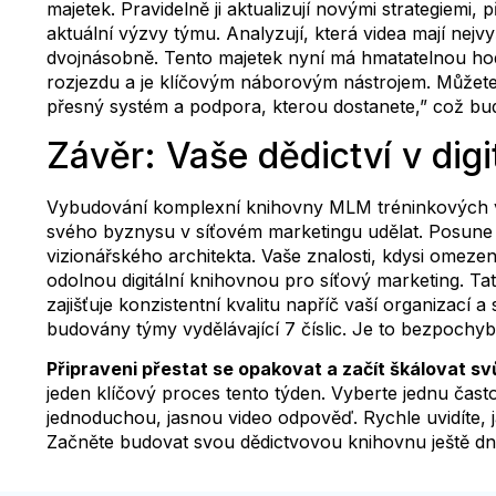
majetek. Pravidelně ji aktualizují novými strategiemi
aktuální výzvy týmu. Analyzují, která videa mají nejv
dvojnásobně. Tento majetek nyní má hmatatelnou hodn
rozjezdu a je klíčovým náborovým nástrojem. Můžete 
přesný systém a podpora, kterou dostanete,” což b
Závěr: Vaše dědictví v dig
Vybudování komplexní knihovny MLM tréninkových videí
svého byznysu v síťovém marketingu udělat. Posune 
vizionářského architekta. Vaše znalosti, kdysi omez
odolnou digitální knihovnou pro síťový marketing. 
zajišťuje konzistentní kvalitu napříč vaší organizací
budovány týmy vydělávající 7 číslic. Je to bezpochyby
Připraveni přestat se opakovat a začít škálovat sv
jeden klíčový proces tento týden. Vyberte jednu čast
jednoduchou, jasnou video odpověď. Rychle uvidíte, ja
Začněte budovat svou dědictvovou knihovnu ještě dn