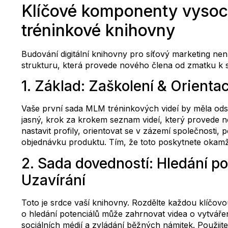
Klíčové komponenty vyso
tréninkové knihovny
Budování digitální knihovny pro síťový marketing nen
strukturu, která provede nového člena od zmatku k
1. Základ: Zaškolení & Orient
Vaše první sada MLM tréninkových videí by měla odst
jasný, krok za krokem seznam videí, který provede no
nastavit profily, orientovat se v zázemí společnost
objednávku produktu. Tím, že toto poskytnete okamžit
2. Sada dovedností: Hledání po
Uzavírání
Toto je srdce vaší knihovny. Rozdělte každou klíčov
o hledání potenciálů může zahrnovat videa o vytváře
sociálních médií a zvládání běžných námitek. Použijt