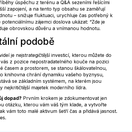
, příběhy úspěchu z terénu a Q&A sezeními řešícími
yšší zapojení, a na tento typ obsahu se zaměřují
otu – snižuje fluktuaci, urychluje čas potřebný k
potenciálnímu zájemci doslova ukázat: “Zde je
uduje obrovskou důvěru a vnímanou hodnotu.
itální podobě
 je nejstrategičtější investicí, kterou můžete do
vás z pozice nepostradatelného kouče na pozici
ené časem a prostorem, se stanou škálovatelnou,
Tato knihovna chrání dynamiku vašeho byznysu,
 a stává se základním systémem, na kterém jsou
 nejkritičtější majetek moderního lídra.
ůj dopad?
Prvním krokem je zdokumentovat jen
ou otázku, kterou vám váš tým klade, a vytvořte
k vám toto malé aktivum šetří čas a přidává jasnost.
es.