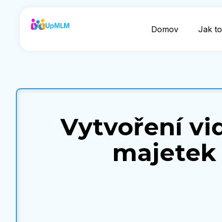
Domov
Jak to
Vytvoření vi
majetek l