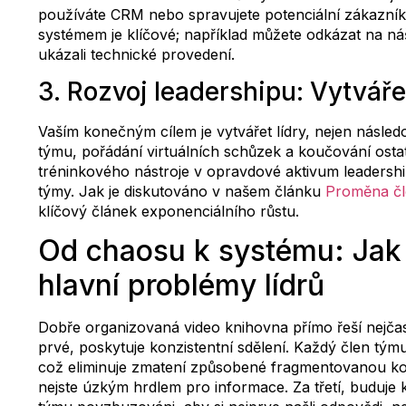
používáte CRM nebo spravujete potenciální zákazníky
systémem je klíčové; například můžete odkázat na n
ukázali technické provedení.
3. Rozvoj leadershipu: Vytváře
Vaším konečným cílem je vytvářet lídry, nejen násled
týmu, pořádání virtuálních schůzek a koučování osta
tréninkového nástroje v opravdové aktivum leadership
týmy. Jak je diskutováno v našem článku
Proměna čl
klíčový článek exponenciálního růstu.
Od chaosu k systému: Jak d
hlavní problémy lídrů
Dobře organizovaná video knihovna přímo řeší nejčast
prvé, poskytuje konzistentní sdělení. Každý člen týmu
což eliminuje zmatení způsobené fragmentovanou ko
nejste úzkým hrdlem pro informace. Za třetí, buduje 