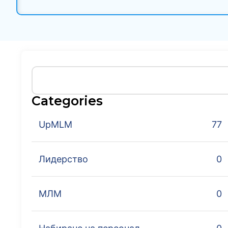
Categories
UpMLM
77
Лидерство
0
МЛМ
0