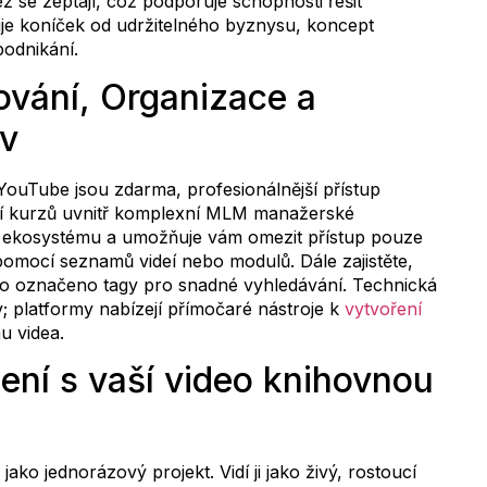
ž se zeptají, což podporuje schopnosti řešit
luje koníček od udržitelného byznysu, koncept
odnikání.
ování, Organizace a
iv
ouTube jsou zdarma, profesionálnější přístup
ání kurzů uvnitř komplexní MLM manažerské
s ekosystému a umožňuje vám omezit přístup pouze
pomocí seznamů videí nebo modulů. Dále zajistěte,
ylo označeno tagy pro snadné vyhledávání. Technická
v; platformy nabízejí přímočaré nástroje k
vytvoření
hu videa.
zení s vaší video knihovnou
jako jednorázový projekt. Vidí ji jako živý, rostoucí