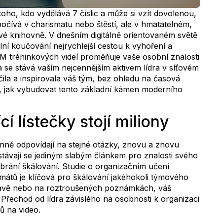
toho, kdo vydělává 7 číslic a může si vzít dovolenou,
očívá v charismatu nebo štěstí, ale v hmatatelném,
vé knihovně. V dnešním digitálně orientovaném světě
lní koučování nejrychlejší cestou k vyhoření a
 tréninkových videí proměňuje vaše osobní znalosti
na se stává vaším nejcennějším aktivem lídra v síťovém
čila a inspirovala váš tým, bez ohledu na časová
 jak vybudovat tento základní kámen moderního
í lístečky stojí miliony
nně odpovídají na stejné otázky, znovu a znovu
távají se jediným slabým článkem pro znalosti svého
ě brání škálování. Studie o organizačním učení
rmátů je klíčová pro škálování jakéhokoli týmového
 hlavě nebo na roztroušených poznámkách, váš
Přechod od lídra závislého na osobnosti k organizaci
ů na video.