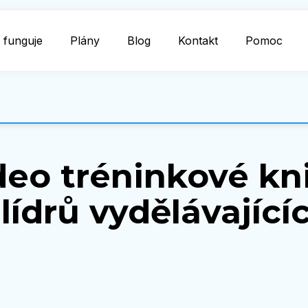
 funguje
Plány
Blog
Kontakt
Pomoc
deo tréninkové kn
ídrů vydělávajícíc