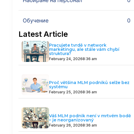
Набиране на персонал
0
Обучение
0
Latest Article
Pracujete tvrdě v network
marketingu, ale stále vám chybí
struktura?
February 24, 2026
8:36 am
Proč většina MLM podniků selže bez
systému
February 25, 2026
8:36 am
Váš MLM podnik není v mrtvém bodě
– je neorganizovaný
February 26, 2026
8:36 am