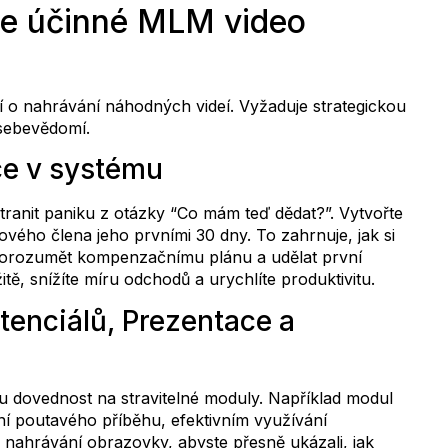
ce účinné MLM video
í o nahrávání náhodných videí. Vyžaduje strategickou
 sebevědomí.
ace v systému
ranit paniku z otázky “Co mám teď dědat?”. Vytvořte
vého člena jeho prvními 30 dny. To zahrnuje, jak si
i, porozumět kompenzačnímu plánu a udělat první
ě, snížíte míru odchodů a urychlíte produktivitu.
tenciálů, Prezentace a
ou dovednost na stravitelné moduly. Například modul
ní poutavého příběhu, efektivním využívání
e nahrávání obrazovky, abyste přesně ukázali, jak