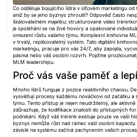
Co odděluje bojujícího lídra v síťovém marketingu od 
aniž by se jeho byznys zhroutil? Odpověď často nesp
škálovatelném majetku: strukturované video tréninko
je spoléhání se na živé hovory a opakované individuá
omezení růstu vašeho týmu. Komplexní knihovna MLM
v trvalý, replikovatelný systém. Tato digitální knihov
marketingu, pracuje pro vás 24/7, aby zapojila, vycvi
pásma nebo váš osobní rozvrh. Pojďme prozkoumat,
MLM leadershipu.
Proč vás vaše paměť a lepíc
Mnoho lídrů funguje z pozice reaktivního chaosu. De
vysvětlují procesy každému nováčkovi od začátku a s
týmu. Tento přístup je nejen neudržitelný, ale aktivn
zdůrazňuje, že kodifikace znalostí do přístupných fo
podnikání. Když váš trénink existuje pouze ve vaší
byznys nemůže růst nad rámec vaší osobní kapacity. 
závislé na systému začíná zachycením vašich proces