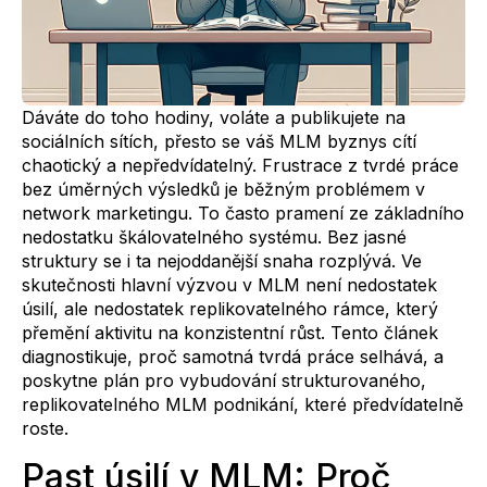
Dáváte do toho hodiny, voláte a publikujete na
sociálních sítích, přesto se váš MLM byznys cítí
chaotický a nepředvídatelný. Frustrace z tvrdé práce
bez úměrných výsledků je běžným problémem v
network marketingu. To často pramení ze základního
nedostatku škálovatelného systému. Bez jasné
struktury se i ta nejoddanější snaha rozplývá. Ve
skutečnosti hlavní výzvou v MLM není nedostatek
úsilí, ale nedostatek replikovatelného rámce, který
přemění aktivitu na konzistentní růst. Tento článek
diagnostikuje, proč samotná tvrdá práce selhává, a
poskytne plán pro vybudování strukturovaného,
replikovatelného MLM podnikání, které předvídatelně
roste.
Past úsilí v MLM: Proč