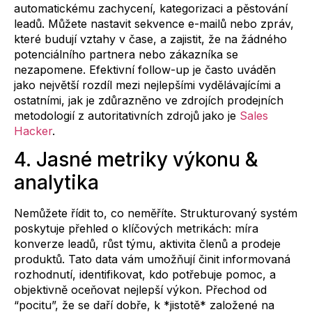
automatickému zachycení, kategorizaci a pěstování
leadů. Můžete nastavit sekvence e-mailů nebo zpráv,
které budují vztahy v čase, a zajistit, že na žádného
potenciálního partnera nebo zákazníka se
nezapomene. Efektivní follow-up je často uváděn
jako největší rozdíl mezi nejlepšími vydělávajícími a
ostatními, jak je zdůrazněno ve zdrojích prodejních
metodologií z autoritativních zdrojů jako je
Sales
Hacker
.
4. Jasné metriky výkonu &
analytika
Nemůžete řídit to, co neměříte. Strukturovaný systém
poskytuje přehled o klíčových metrikách: míra
konverze leadů, růst týmu, aktivita členů a prodeje
produktů. Tato data vám umožňují činit informovaná
rozhodnutí, identifikovat, kdo potřebuje pomoc, a
objektivně oceňovat nejlepší výkon. Přechod od
“pocitu”, že se daří dobře, k *jistotě* založené na