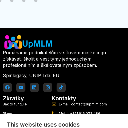
Pomáháme podnikatelům v síťovém marketingu
získávat, školit a vést týmy jednoduchým,
profesionálním a škálovatelným způsobem.
Spinlegacy, UNIP Lda. EU
Zkratky
Kontakty
Jak to funguje
E-mail: contact@upmlm.com
Plány
Mobil: +351 916 077 486
Blog
Vyzkoušejte Platformu Lídra zdarma
This website uses cookies