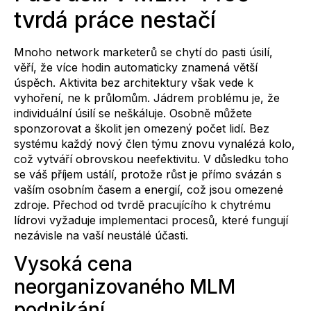
tvrdá práce nestačí
Mnoho network marketerů se chytí do pasti úsilí,
věří, že více hodin automaticky znamená větší
úspěch. Aktivita bez architektury však vede k
vyhoření, ne k průlomům. Jádrem problému je, že
individuální úsilí se neškáluje. Osobně můžete
sponzorovat a školit jen omezený počet lidí. Bez
systému každý nový člen týmu znovu vynalézá kolo,
což vytváří obrovskou neefektivitu. V důsledku toho
se váš příjem ustálí, protože růst je přímo svázán s
vaším osobním časem a energií, což jsou omezené
zdroje. Přechod od tvrdě pracujícího k chytrému
lídrovi vyžaduje implementaci procesů, které fungují
nezávisle na vaší neustálé účasti.
Vysoká cena
neorganizovaného MLM
podnikání