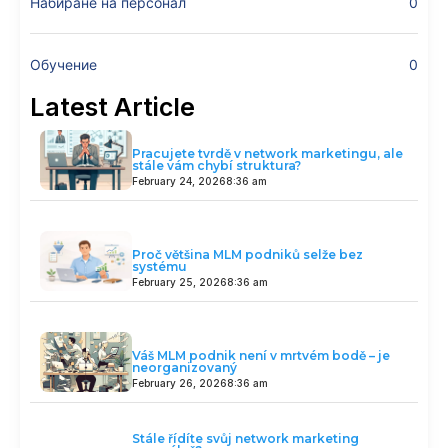
Набиране на персонал
0
Обучение
0
Latest Article
Pracujete tvrdě v network marketingu, ale
stále vám chybí struktura?
February 24, 2026
8:36 am
Proč většina MLM podniků selže bez
systému
February 25, 2026
8:36 am
Váš MLM podnik není v mrtvém bodě – je
neorganizovaný
February 26, 2026
8:36 am
Stále řídíte svůj network marketing