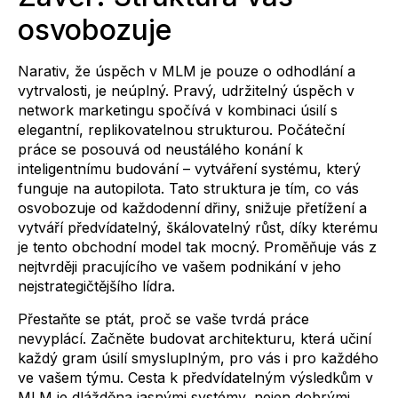
osvobozuje
Narativ, že úspěch v MLM je pouze o odhodlání a
vytrvalosti, je neúplný. Pravý, udržitelný úspěch v
network marketingu spočívá v kombinaci úsilí s
elegantní, replikovatelnou strukturou. Počáteční
práce se posouvá od neustálého konání k
inteligentnímu budování – vytváření systému, který
funguje na autopilota. Tato struktura je tím, co vás
osvobozuje od každodenní dřiny, snižuje přetížení a
vytváří předvídatelný, škálovatelný růst, díky kterému
je tento obchodní model tak mocný. Proměňuje vás z
nejtvrději pracujícího ve vašem podnikání v jeho
nejstrategičtějšího lídra.
Přestaňte se ptát, proč se vaše tvrdá práce
nevyplácí. Začněte budovat architekturu, která učiní
každý gram úsilí smysluplným, pro vás i pro každého
ve vašem týmu. Cesta k předvídatelným výsledkům v
MLM je dlážděna jasnými systémy, nejen dobrými