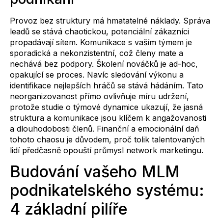
Provoz bez struktury má hmatatelné náklady. Správa
leadů se stává chaotickou, potenciální zákazníci
propadávají sítem. Komunikace s vaším týmem je
sporadická a nekonzistentní, což členy mate a
nechává bez podpory. Školení nováčků je ad-hoc,
opakující se proces. Navíc sledování výkonu a
identifikace nejlepších hráčů se stává hádáním. Tato
neorganizovanost přímo ovlivňuje míru udržení,
protože studie o týmové dynamice ukazují, že jasná
struktura a komunikace jsou klíčem k angažovanosti
a dlouhodobosti členů. Finanční a emocionální daň
tohoto chaosu je důvodem, proč tolik talentovaných
lidí předčasně opouští průmysl network marketingu.
Budování vašeho MLM
podnikatelského systému:
4 základní pilíře