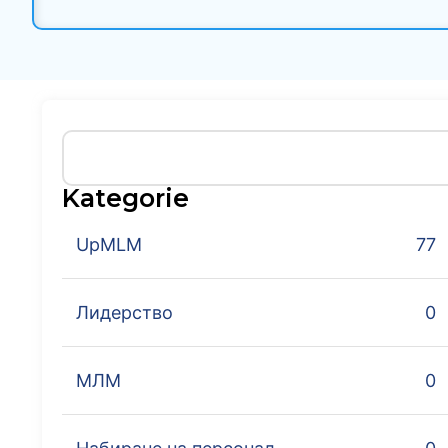
Kategorie
UpMLM
77
Лидерство
0
МЛМ
0