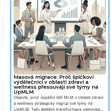
Masová migrace: Proč špičkoví
výdělečníci v oblasti zdraví a
wellness přesouvají své týmy na
UpMLM
Objevte, proč úspěšní lídři MLM v oblasti zdraví
a wellness strategicky migrují své týmy na
UpMLM. Tato digitální transformace odemyká...