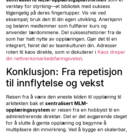
verktøy for styrking—et bibliotek med suksess
tilgjengelig på deres fingertupper. Vis vei ved
eksempel; bruk den til din egen utvikling. Anerkjenn
og belønn medlemmer som fullfører kurs og
anvender lærdommene. Del suksesshistorier fra de
som har hatt nytte av opplæringen. Gjør det til en
integrert, feiret del av teamkulturen din. Adresser
roten til kaos direkte, som vi diskuterer i
Kaos dreper
din nettverksmarkedsføringsvekst
.
Konklusjon: Fra repetisjon
til innflytelse og vekst
Reisen fra å være den eneste kilden til opplæring til
arkitekten bak et
sentralisert MLM-
opplæringssystem
er reisen fra en hobbyist til en
administrerende direktør. Det er det avgjørende steget
for å slutte å gjenta opplæring og begynne å
multiplisere din innvirkning. Ved å bygge en skalerbar,