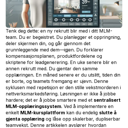
Tenk deg dette: en ny rekrutt blir med i ditt MLM-
team. Du er begeistret. Du planlegger et oppringning,
deler skjermen din, og går gjennom det
grunnleggende med dem—igjen. Du forklarer
kompensasjonsplanen, produktfordelene og
skriptene for leadgenerering. En uke senere blir en
annen rekrutt med. Du gjentar den samme
opplæringen. En måned senere er du utslitt, tiden din
er borte, og teamets fremgang er ujevn. Denne
syklusen med repetisjon er den stille vekstmorderen i
nettverksmarkedsføring. Løsningen er ikke å jobbe
hardere; det er å jobbe smartere med et
sentralisert
MLM-opplæringssystem
. Ved å implementere en
enkelt
MLM-kursplattform
kan du endelig
slutte å
gjenta opplæring
og låse opp skalerbar, dupliserbar
teamvekst. Denne artikkelen avslører hvordan