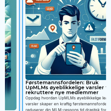
Førstemannsfordelen: Bruk
UpMLMs øyeblikkelige varsler til å
rekruttere nye medlemmer
Oppdag hvordan UpMLMs øyeblikkelige lead-
varsler skaper en kraftig førstemannsfordel, og
reduserer din MLM-respons tid drastisk for å