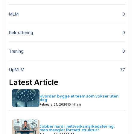
MLM
0
Rekruttering
0
Trening
0
UpMLM
77
Latest Article
Hvordan bygge et team som vokser uten
deg
February 21, 2026
10:47 am
Jobber hard i nettverksmarkedsføring,
men mangler fortsatt struktur?