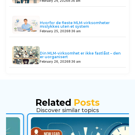
February 24, 2026
8:36 am
Hvorfor de fleste MLM-virksomheter
mislykkes uten et system
February 25, 2026
8:36 am
Din MLM-virksomhet er ikke fastlåst – den
er uorganisert
February 26, 2026
8:36 am
Related
Posts
Discover similar topics