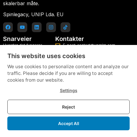
skalerbar måte.
Spinlegacy, UNIP Lda. EU
Snarveier
Kontakter
Hvordan det fungerer
E-post: contact@upmlm.com
This website uses cookies
Planer
Mobil: +351 916 077 486
Blogg
Prøv lederplattformen gratis
We use cookies to personalize content and analyze our
traffic. Please decide if you are willing to accept
Kontakt
cookies from our website.
Hjelp og veiledninger
Settings
Personvernerklæring
Vilkår og betingelser
Reject
WordPress-tillegg
Accept All
© 2025 UpMLM. Alle rettigheter forbeholdt.