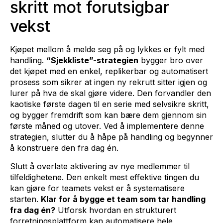
skritt mot forutsigbar
vekst
Kjøpet mellom å melde seg på og lykkes er fylt med
handling.
“Sjekkliste”-strategien
bygger bro over
det kjøpet med en enkel, replikerbar og automatisert
prosess som sikrer at ingen ny rekrutt sitter igjen og
lurer på hva de skal gjøre videre. Den forvandler den
kaotiske første dagen til en serie med selvsikre skritt,
og bygger fremdrift som kan bære dem gjennom sin
første måned og utover. Ved å implementere denne
strategien, slutter du å håpe på handling og begynner
å konstruere den fra dag én.
Slutt å overlate aktivering av nye medlemmer til
tilfeldighetene. Den enkelt mest effektive tingen du
kan gjøre for teamets vekst er å systematisere
starten.
Klar for å bygge et team som tar handling
fra dag én?
Utforsk hvordan en strukturert
forretningsplattform kan automatisere hele