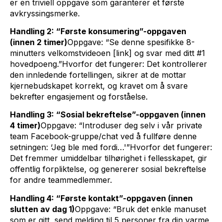
er en triviell oppgave som garanterer et første
avkryssingsmerke.
Handling 2: “Første konsumering”-oppgaven
(innen 2 timer)
Oppgave: “Se denne spesifikke 8-
minutters velkomstvideoen [link] og svar med ditt #1
hovedpoeng.”Hvorfor det fungerer: Det kontrollerer
den innledende fortellingen, sikrer at de mottar
kjernebudskapet korrekt, og kravet om å svare
bekrefter engasjement og forståelse.
Handling 3: “Sosial bekreftelse”-oppgaven (innen
4 timer)
Oppgave: “Introduser deg selv i vår private
team Facebook-gruppe/chat ved å fullføre denne
setningen: ‘Jeg ble med fordi…'”Hvorfor det fungerer:
Det fremmer umiddelbar tilhørighet i fellesskapet, gir
offentlig forpliktelse, og genererer sosial bekreftelse
for andre teammedlemmer.
Handling 4: “Første kontakt”-oppgaven (innen
slutten av dag 1)
Oppgave: “Bruk det enkle manuset
som er gitt, send melding til 5 personer fra din varme