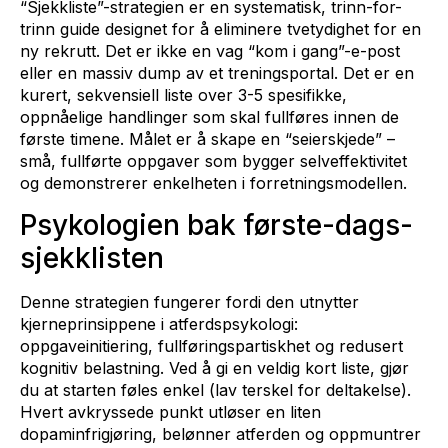
“Sjekkliste”-strategien er en systematisk, trinn-for-
trinn guide designet for å eliminere tvetydighet for en
ny rekrutt. Det er ikke en vag “kom i gang”-e-post
eller en massiv dump av et treningsportal. Det er en
kurert, sekvensiell liste over 3-5 spesifikke,
oppnåelige handlinger som skal fullføres innen de
første timene. Målet er å skape en “seierskjede” –
små, fullførte oppgaver som bygger selveffektivitet
og demonstrerer enkelheten i forretningsmodellen.
Psykologien bak første-dags-
sjekklisten
Denne strategien fungerer fordi den utnytter
kjerneprinsippene i atferdspsykologi:
oppgaveinitiering, fullføringspartiskhet og redusert
kognitiv belastning. Ved å gi en veldig kort liste, gjør
du at starten føles enkel (lav terskel for deltakelse).
Hvert avkryssede punkt utløser en liten
dopaminfrigjøring, belønner atferden og oppmuntrer