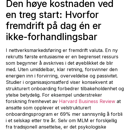
Den høye kostnaden ved
en treg start: Hvorfor
fremdrift på dag én er
ikke-forhandlingsbar
I nettverksmarkedsføring er fremdrift valuta. En ny
rekrutts første entusiasme er en begrenset ressurs
som begynner å avskrives i det øyeblikket de blir
med. Uten umiddelbar, klar retning, forsvinner den
energien inn i forvirring, overveldelse og passivitet.
Studier i organisasjonsatferd viser konsekvent at
strukturert onboarding forbedrer tilbakeholdenhet og
ytelse betydelig. For eksempel understreker
forskning fremhevet av
Harvard Business Review
at
ansatte som opplever et velstrukturert
onboardingsprogram er 69% mer sannsynlig å forbli
i et selskap etter tre år. Selv om MLM er forskjellig
fra tradisjonell ansettelse, er det psykologiske