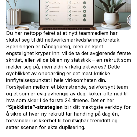
Du har nettopp feiret at et nytt teammedlem har
sluttet seg til ditt nettverksmarkedsføringsforetak.
Spenningen er håndgripelig, men en kjent
engstelighet kryper inn: vil de ta det avgjørende første
skrittet, eller vil de bli en ny statistikk – en rekrutt som
melder seg på, men aldri virkelig aktiveres? Dette
øyeblikket av onboarding er det mest kritiske
innflytelsespunktet i hele virksomheten din.
Forskjellen mellom et blomstrende, selvforsynt team
og et som er evig avhengig av deg, koker ofte ned til
hva som skjer i de første 24 timene. Det er her
“Sjekkliste”-strategien
blir ditt mektigste verktøy for
å sikre at hver ny rekrutt tar handling på dag én,
forvandler usikkerhet til forutsigbar fremdrift og
setter scenen for ekte duplisering.