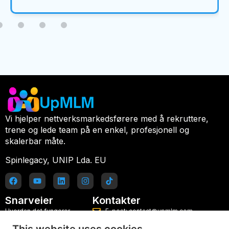
Vi hjelper nettverksmarkedsførere med å rekruttere,
trene og lede team på en enkel, profesjonell og
skalerbar måte.
Spinlegacy, UNIP Lda. EU
Snarveier
Kontakter
Hvordan det fungerer
E-post: contact@upmlm.com
Planer
Mobil: +351 916 077 486