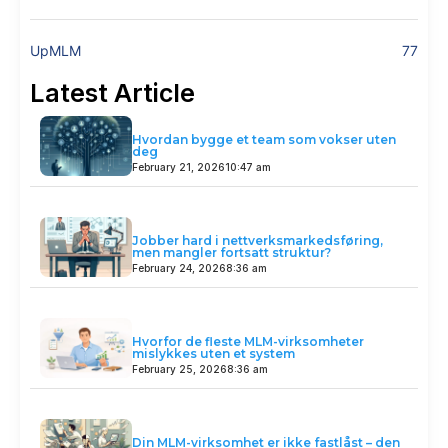
UpMLM
77
Latest Article
Hvordan bygge et team som vokser uten
deg
February 21, 2026
10:47 am
Jobber hard i nettverksmarkedsføring,
men mangler fortsatt struktur?
February 24, 2026
8:36 am
Hvorfor de fleste MLM-virksomheter
mislykkes uten et system
February 25, 2026
8:36 am
Din MLM-virksomhet er ikke fastlåst – den