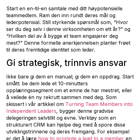
Start en en-til-en samtale med ditt høypotensielle
teammedlem. Ram den inn rundt deres mål og
lederpotensial. Still styrkende spørsmål som, “Hvor
ser du deg selv i denne virksomheten om ett år?” og
“Hvilken del av å bygge et team engasjerer deg
mest?” Denne formelle anerkjennelsen planter frøet
til deres fremtidige identitet som leder.
Gi strategisk, trinnvis ansvar
Ikke bare gi dem en manual; gi dem en oppdrag. Start
smått: be dem lede et 10-minutters
opplæringssegment om et emne de har mestret, eller
å veilede én ny rekrutt sammen med deg. Som
skissert i vår artikkel om
Turning Team Members into
Independent Leaders
, bygger denne gradvise
delegeringen selvtillit og evne. Verktøy som en
strukturert CRM kan hjelpe deg med å spore disse
utviklingstrinnene og deres fremgang. For eksempel
er det å lære
how to promote a lead to a member
en