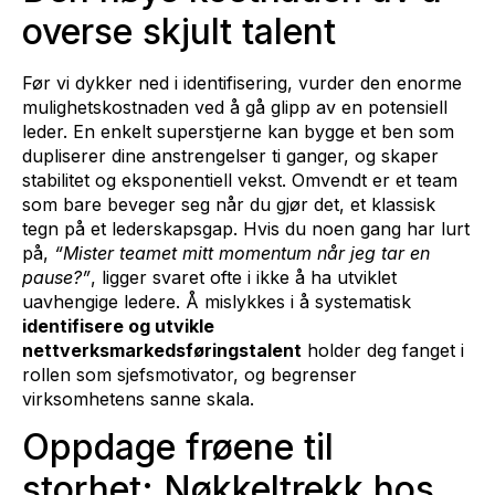
overse skjult talent
Før vi dykker ned i identifisering, vurder den enorme
mulighetskostnaden ved å gå glipp av en potensiell
leder. En enkelt superstjerne kan bygge et ben som
dupliserer dine anstrengelser ti ganger, og skaper
stabilitet og eksponentiell vekst. Omvendt er et team
som bare beveger seg når du gjør det, et klassisk
tegn på et lederskapsgap. Hvis du noen gang har lurt
på,
“Mister teamet mitt momentum når jeg tar en
pause?”
, ligger svaret ofte i ikke å ha utviklet
uavhengige ledere. Å mislykkes i å systematisk
identifisere og utvikle
nettverksmarkedsføringstalent
holder deg fanget i
rollen som sjefsmotivator, og begrenser
virksomhetens sanne skala.
Oppdage frøene til
storhet: Nøkkeltrekk hos