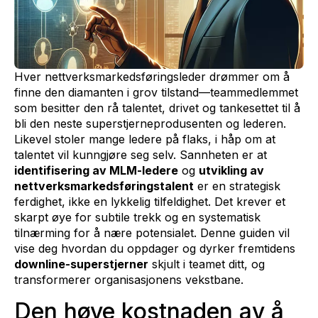
Hver nettverksmarkedsføringsleder drømmer om å
finne den diamanten i grov tilstand—teammedlemmet
som besitter den rå talentet, drivet og tankesettet til å
bli den neste superstjerneprodusenten og lederen.
Likevel stoler mange ledere på flaks, i håp om at
talentet vil kunngjøre seg selv. Sannheten er at
identifisering av MLM-ledere
og
utvikling av
nettverksmarkedsføringstalent
er en strategisk
ferdighet, ikke en lykkelig tilfeldighet. Det krever et
skarpt øye for subtile trekk og en systematisk
tilnærming for å nære potensialet. Denne guiden vil
vise deg hvordan du oppdager og dyrker fremtidens
downline-superstjerner
skjult i teamet ditt, og
transformerer organisasjonens vekstbane.
Den høye kostnaden av å