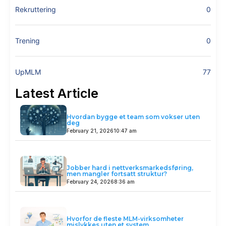
Rekruttering
0
Trening
0
UpMLM
77
Latest Article
Hvordan bygge et team som vokser uten
deg
February 21, 2026
10:47 am
Jobber hard i nettverksmarkedsføring,
men mangler fortsatt struktur?
February 24, 2026
8:36 am
Hvorfor de fleste MLM-virksomheter
mislykkes uten et system