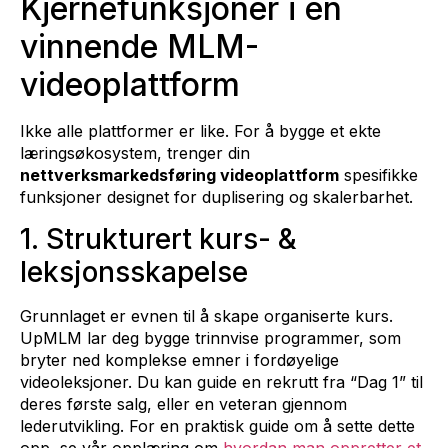
Kjernefunksjoner i en
vinnende MLM-
videoplattform
Ikke alle plattformer er like. For å bygge et ekte
læringsøkosystem, trenger din
nettverksmarkedsføring videoplattform
spesifikke
funksjoner designet for duplisering og skalerbarhet.
1. Strukturert kurs- &
leksjonsskapelse
Grunnlaget er evnen til å skape organiserte kurs.
UpMLM lar deg bygge trinnvise programmer, som
bryter ned komplekse emner i fordøyelige
videoleksjoner. Du kan guide en rekrutt fra “Dag 1” til
deres første salg, eller en veteran gjennom
lederutvikling. For en praktisk guide om å sette dette
opp, se vår opplæring om
hvordan man oppretter et