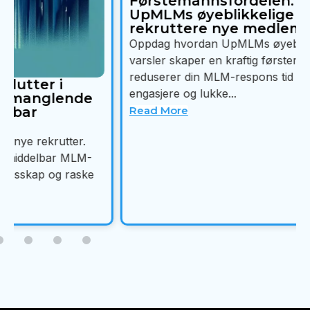
Førstemannsfordelen: Bruk
UpMLMs øyeblikkelige varsler til å
rekruttere nye medlemmer
Oppdag hvordan UpMLMs øyeblikkelige lead-
varsler skaper en kraftig førstemannsfordel, og
reduserer din MLM-respons tid drastisk for å
engasjere og lukke...
Read More