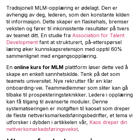
Tradisjonell MLM-opplæring er ødelagt. Den er
avhengig av deg, lederen, som den konstante kilden
til informasjon. Dette skaper en flaskehals, bremser
veksten og fører til inkonsistente resultater på tvers
av teamet ditt. En studie fra
Association for Talent
Development
fant at strukturert, på-etterspørsel
læring øker kunnskapsretensjon med opptil 60%
sammenlignet med engangsopplæring.
En
online kurs for MLM
plattform løser dette ved å
skape en enkelt sannhetskilde. Tenk på det som
teamets universitet. Nye rekrutter får en klar
onboarding-vei. Teammedlemmer som sliter kan gå
tilbake til prospekteringsteknikker. Ledere i opplæring
kan få tilgang til avanserte moduler. Denne
systematiseringen er motgiften til kaoset som dreper
de fleste nettverksmarkedsføringsbedrifter, et tema vi
utforsker i dybden i artikkelen vår,
Kaos dreper din
nettverksmarkedsføringsvekst
.