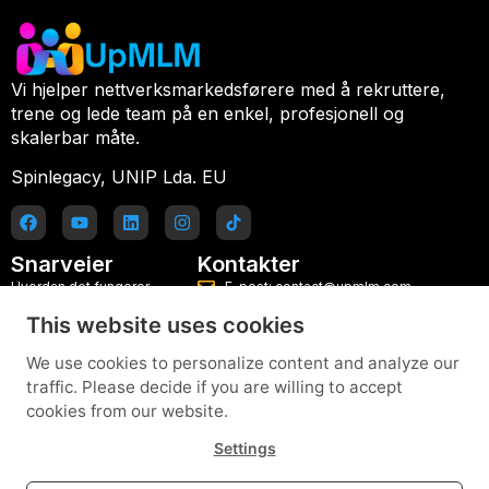
Vi hjelper nettverksmarkedsførere med å rekruttere,
trene og lede team på en enkel, profesjonell og
skalerbar måte.
Spinlegacy, UNIP Lda. EU
Snarveier
Kontakter
Hvordan det fungerer
E-post: contact@upmlm.com
This website uses cookies
Planer
Mobil: +351 916 077 486
Blogg
Prøv lederplattformen gratis
We use cookies to personalize content and analyze our
traffic. Please decide if you are willing to accept
Kontakt
cookies from our website.
Hjelp og veiledninger
Settings
Personvernerklæring