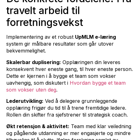
travelt arbeid til
forretningsvekst
Implementering av et robust
UpMLM e-læring
system gir målbare resultater som går utover
bekvemmelighet.
Skalerbar duplisering:
Opplæringen din leveres
konsekvent hver eneste gang, til hver eneste person.
Dette er kjernen i å bygge et team som vokser
uavhengig, som diskutert i
Hvordan bygge et team
som vokser uten deg
.
Lederutvikling:
Ved å delegere grunnleggende
opplæring frigjør du tid til å trene fremtidige ledere.
Rollen din skifter fra sjefstrener til strategisk coach.
Økt retensjon & aktivitet:
Team med klar veiledning
og pågående utdanning er mer engasjerte og mindre
tilbøyelige til å slutte. Ifølge forskning samlet av