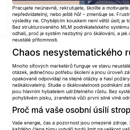
Pracujete neúnavně, rekrutujete, školíte a motivujet
nepředvídatelný, nebo ještě hůř – zmenšuje se. Frustra
výsledky ne. Chybějícím kouskem není větší úsilí; je
Bez strukturovaného MLM podnikatelského systému je 
odhalí, proč je systém nezbytný pro škálování, a jak
neustálé přítomnosti.
Chaos nesystematického 
Mnoho síťových marketérů funguje ve stavu neustálé
otázek, jedinečnou potřebu školení a jinou úroveň záv
opakovaně odpovídají na stejné otázky a hasí požáry
neškálovatelný. Studie o škálovatelnosti podnikání zdů
jsou hlavním hybatelem udržitelného růstu. Bez sys
pohyblivém písku, zranitelná vůči první silné vlně o
Proč má vaše osobní úsilí stro
Vaše energie, čas a pozornost jsou omezené zdroje. 
každého člena týmu vytváří tvrdý limit na velikost vaš