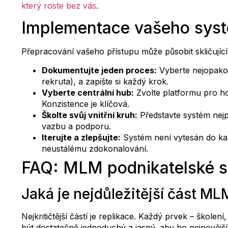
který roste bez vás
.
Implementace vašeho syst
Přepracování vašeho přístupu může působit skličujíc
Dokumentujte jeden proces:
Vyberte nejopakov
rekruta), a zapište si každý krok.
Vyberte centrální hub:
Zvolte platformu pro h
Konzistence je klíčová.
Školte svůj vnitřní kruh:
Představte systém nejp
vazbu a podporu.
Iterujte a zlepšujte:
Systém není vytesán do ka
neustálému zdokonalování.
FAQ: MLM podnikatelské 
Jaká je nejdůležitější část M
Nejkritičtější částí je replikace. Každý prvek – škol
být dostatečně jednoduchý a jasný, aby ho nejnovější č