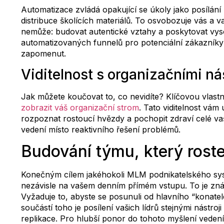
Automatizace zvládá opakující se úkoly jako posílání
distribuce školících materiálů. To osvobozuje vás a va
nemůže: budovat autentické vztahy a poskytovat vys
automatizovaných funnelů pro potenciální zákazníky z
zapomenut.
Viditelnost s organizačními nás
Jak můžete koučovat to, co nevidíte? Klíčovou vlas
zobrazit váš organizační strom
. Tato viditelnost vám 
rozpoznat rostoucí hvězdy a pochopit zdraví celé vaš
vedení místo reaktivního řešení problémů.
Budování týmu, který rost
Konečným cílem jakéhokoli MLM podnikatelského systé
nezávisle na vašem denním přímém vstupu. To je zn
Vyžaduje to, abyste se posunuli od hlavního “konatel
součástí toho je posílení vašich lídrů stejnými nástroj
replikace. Pro hlubší ponor do tohoto myšlení vede