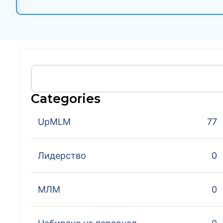
Categories
UpMLM
77
Лидерство
0
МЛМ
0