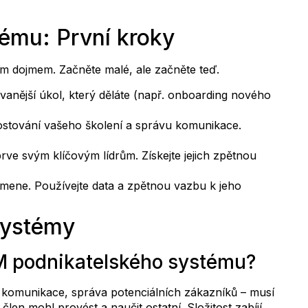
ému: První kroky
ím dojmem. Začněte malé, ale začněte teď.
anější úkol, který děláte (např. onboarding nového
ostování vašeho školení a správu komunikace.
rve svým klíčovým lídrům. Získejte jejich zpětnou
mene. Používejte data a zpětnou vazbu k jeho
systémy
LM podnikatelského systému?
ení, komunikace, správa potenciálních zákazníků – musí
len mohl provést a naučit ostatní. Složitost zabíjí