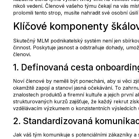
nikoli vedení. Členové vašeho týmu čekají na vás míst
prolomili tento strop, musíte nahradit své osobní úsi
Klíčové komponenty škál
Skutečný MLM podnikatelský systém není jen sbírkou 
činnost. Poskytuje jasnost a odstraňuje dohady, umož
členovi.
1. Definovaná cesta onboarding
Noví členové by neměli být ponecháni, aby si věci zji
okamžitě zapojí a stanoví jasná očekávání. To zahrnu
znalostech produktů a firemní kultuře a jejich první a
strukturovaných kurzů zajišťuje, že každý rekrut zís
vzdělávacím výzkumem o konzistentních výsledcích 
2. Standardizovaná komunikac
Jak váš tým komunikuje s potenciálními zákazníky a s