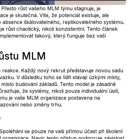
e. Přesto růst vašeho MLM týmu stagnuje, je
ce je skutečná. Víte, že potenciál existuje, ale
 to absence škálovatelného, replikovatelného systému.
růst chaotický, nikoli konzistentní. Tento článek
 implementovat takový, který funguje bez vaší
růstu MLM
 reakce. Každý nový rekrut představuje novou sadu
azku. V důsledku toho se lídři stávají úzkými místy,
 místo budování základů. Tento model je zásadně
razňuje, že systémy, nikoli pouze individuální úsilí,
tému je vaše MLM organizace postavena na
drazování nebo změny trhu.
p
Spoléhání se pouze na vaši přímou účast při školení
í organizace. Navíc tento přístup podporuje závislost,