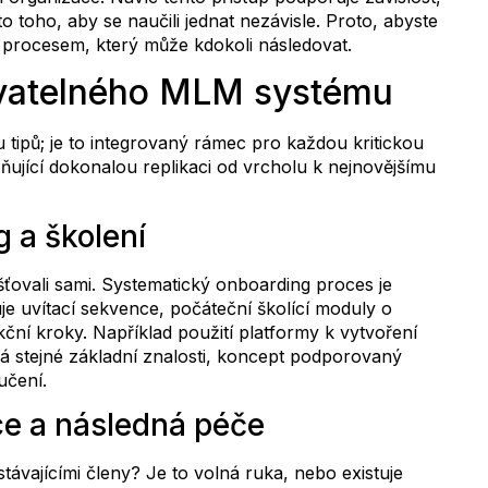
o toho, aby se naučili jednat nezávisle. Proto, abyste
lí procesem, který může kdokoli následovat.
ovatelného MLM systému
tipů; je to integrovaný rámec pro každou kritickou
ňující dokonalou replikaci od vrcholu k nejnovějšímu
 a školení
šťovali sami. Systematický onboarding proces je
je uvítací sekvence, počáteční školící moduly o
kční kroky. Například použití platformy k vytvoření
ká stejné základní znalosti, koncept podporovaný
učení.
e a následná péče
távajícími členy? Je to volná ruka, nebo existuje