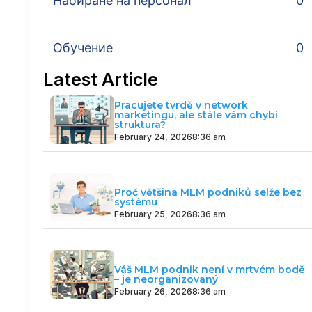
Набиране на персонал
0
Обучение
0
Latest Article
Pracujete tvrdě v network
marketingu, ale stále vám chybí
struktura?
February 24, 2026
8:36 am
Proč většina MLM podniků selže bez
systému
February 25, 2026
8:36 am
Váš MLM podnik není v mrtvém bodě
– je neorganizovaný
February 26, 2026
8:36 am