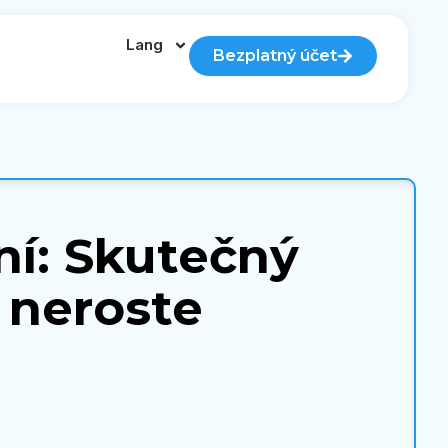
Lang
Bezplatný účet
ní: Skutečný
 neroste