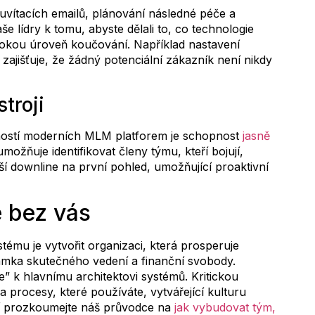
 uvítacích emailů, plánování následné péče a
še lídry k tomu, abyste dělali to, co technologie
okou úroveň koučování. Například nastavení
ajišťuje, že žádný potenciální zákazník není nikdy
troji
tností moderních MLM platforem je schopnost
jasně
umožňuje identifikovat členy týmu, kteří bojují,
í downline na první pohled, umožňující proaktivní
e bez vás
mu je vytvořit organizaci, která prosperuje
ámka skutečného vedení a finanční svobody.
e” k hlavnímu architektovi systémů. Kritickou
i a procesy, které používáte, vytvářející kulturu
ní prozkoumejte náš průvodce na
jak vybudovat tým,