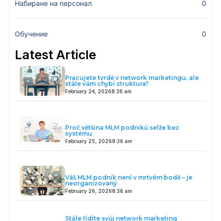
Набиране на персонал
0
Обучение
0
Latest Article
Pracujete tvrdě v network marketingu, ale
stále vám chybí struktura?
February 24, 2026
8:36 am
Proč většina MLM podniků selže bez
systému
February 25, 2026
8:36 am
Váš MLM podnik není v mrtvém bodě – je
neorganizovaný
February 26, 2026
8:36 am
Stále řídíte svůj network marketing