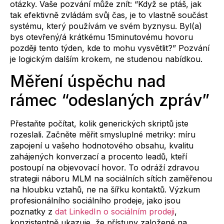
otázky. Vaše pozvání může znít: “Když se ptáš, jak
tak efektivně zvládám svůj čas, je to vlastně součást
systému, který používám ve svém byznysu. Byl(a)
bys otevřený/á krátkému 15minutovému hovoru
později tento týden, kde to mohu vysvětlit?” Pozvání
je logickým dalším krokem, ne studenou nabídkou.
Měření úspěchu nad
rámec “odeslaných zpráv”
Přestaňte počítat, kolik generických skriptů jste
rozeslali. Začněte měřit smysluplné metriky: míru
zapojení u vašeho hodnotového obsahu, kvalitu
zahájených konverzací a procento leadů, kteří
postoupí na objevovací hovor. To odráží zdravou
strategii náboru MLM na sociálních sítích zaměřenou
na hloubku vztahů, ne na šířku kontaktů. Výzkum
profesionálního sociálního prodeje, jako jsou
poznatky z
dat LinkedIn o sociálním prodeji
,
konzistentně ukazuje, že přístupy založené na