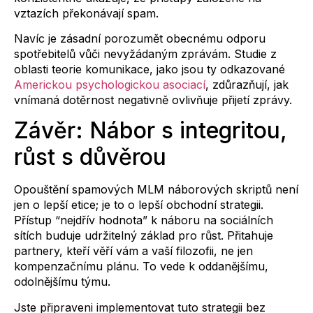
vztazích překonávají spam.
Navíc je zásadní porozumět obecnému odporu
spotřebitelů vůči nevyžádaným zprávám. Studie z
oblasti teorie komunikace, jako jsou ty odkazované
Americkou psychologickou asociací
, zdůrazňují, jak
vnímaná dotěrnost negativně ovlivňuje přijetí zprávy.
Závěr: Nábor s integritou,
růst s důvěrou
Opouštění spamových MLM náborových skriptů není
jen o lepší etice; je to o lepší obchodní strategii.
Přístup “nejdřív hodnota” k náboru na sociálních
sítích buduje udržitelný základ pro růst. Přitahuje
partnery, kteří věří vám a vaší filozofii, ne jen
kompenzačnímu plánu. To vede k oddanějšímu,
odolnějšímu týmu.
Jste připraveni implementovat tuto strategii bez