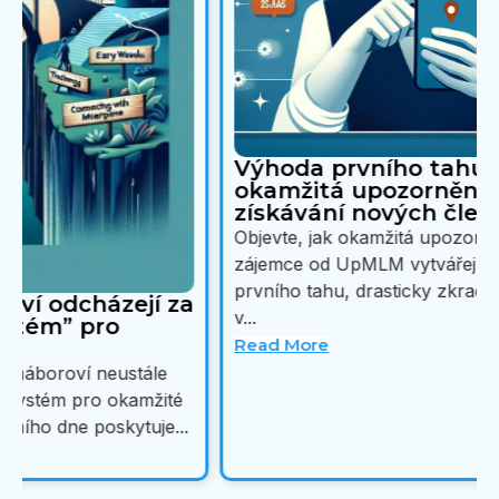
Výhoda prvního tahu: Jak využívat
okamžitá upozornění UpMLM k
získávání nových členů
Objevte, jak okamžitá upozornění na potenciální
zájemce od UpMLM vytvářejí mocnou výhodu
prvního tahu, drasticky zkracují vaši reakční dobu
v...
Read More