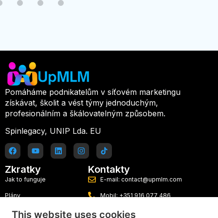
Pomáháme podnikatelům v síťovém marketingu
získávat, školit a vést týmy jednoduchým,
profesionálním a škálovatelným způsobem.
Spinlegacy, UNIP Lda. EU
Zkratky
Kontakty
Jak to funguje
E-mail: contact@upmlm.com
Plány
Mobil: +351 916 077 486
Blog
Vyzkoušejte Platformu Lídra zdarma
This website uses cookies