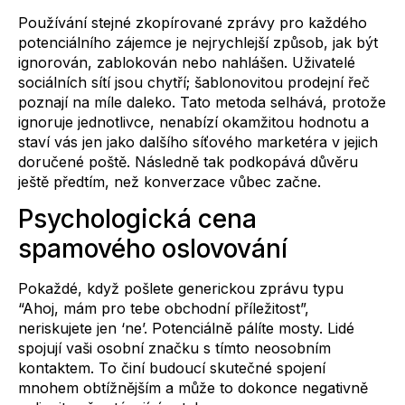
Používání stejné zkopírované zprávy pro každého
potenciálního zájemce je nejrychlejší způsob, jak být
ignorován, zablokován nebo nahlášen. Uživatelé
sociálních sítí jsou chytří; šablonovitou prodejní řeč
poznají na míle daleko. Tato metoda selhává, protože
ignoruje jednotlivce, nenabízí okamžitou hodnotu a
staví vás jen jako dalšího síťového marketéra v jejich
doručené poště. Následně tak podkopává důvěru
ještě předtím, než konverzace vůbec začne.
Psychologická cena
spamového oslovování
Pokaždé, když pošlete generickou zprávu typu
“Ahoj, mám pro tebe obchodní příležitost”,
neriskujete jen ‘ne’. Potenciálně pálíte mosty. Lidé
spojují vaši osobní značku s tímto neosobním
kontaktem. To činí budoucí skutečné spojení
mnohem obtížnějším a může to dokonce negativně