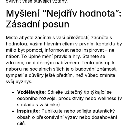
ovlivnit vaše stávající vztahy.
Myšlení “Nejdřív hodnota”:
Zásadní posun
Místo abyste začínali s vaší příležitostí, začněte s
hodnotou. Vaším hlavním cílem v prvním kontaktu by
mělo být pomoci, informovat nebo inspirovat – ne
nábor. To úplně mění pravidla hry. Stanete se
zdrojem, ne dotěrným nabízečem. Tento přístup k
náboru na sociálních sítích je o budování známosti,
sympatií a důvěry ještě předtím, než vůbec zmíníte
svůj byznys.
Vzdělávejte:
Sdílejte užitečný tip týkající se
osobního rozvoje, produktivity nebo wellness (v
souladu s vaší nika).
Inspirujte:
Publikujte nebo sdílejte autentický
obsah o překonávání výzev nebo dosahování
cílů.