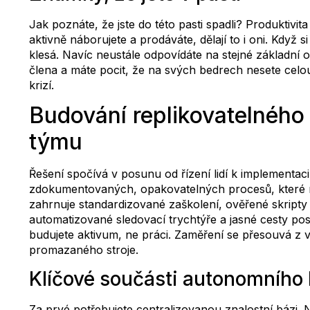
Jak poznáte, že jste do této pasti spadli? Produktivit
aktivně náborujete a prodáváte, dělají to i oni. Když 
klesá. Navíc neustále odpovídáte na stejné základní
člena a máte pocit, že na svých bedrech nesete celou
krizí.
Budování replikovatelnéh
týmu
Řešení spočívá v posunu od řízení lidí k implement
zdokumentovaných, opakovatelných procesů, které mů
zahrnuje standardizované zaškolení, ověřené skripty
automatizované sledovací trychtýře a jasné cesty p
budujete aktivum, ne práci. Zaměření se přesouvá z v
promazaného stroje.
Klíčové součásti autonomníh
Za prvé potřebujete centralizovanou znalostní bázi. 