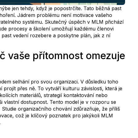
ýbe jen tehdy, když je popostrčíte. Tato běžná past
 vyhoření. Jádrem problému není motivace vašeho
kovatelného systému. Skutečný úspěch v MLM přichází
 kde procesy a školení umožňují každému členovi
past vedení rozebere a poskytne plán, jak z ní
oč vaše přítomnost omezuje
em selhání pro svou organizaci. V důsledku toho
rojít přes ně. To vytváří kulturu závislosti, která je
kolících materiálů, strategií kontaktování nebo
ši vlastní dostupnost. Tento model je v rozporu se
 Studie organizačního chování zdůrazňuje, že příliš
ovace, což je klíčový poznatek pro jakýkoli MLM
.