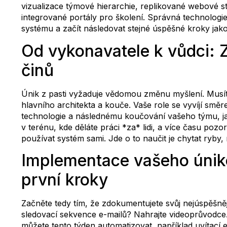
vizualizace týmové hierarchie, replikované webové st
integrované portály pro školení. Správná technologi
systému a začít následovat stejné úspěšné kroky jako
Od vykonavatele k vůdci:
činů
Únik z pasti vyžaduje vědomou změnu myšlení. Musíte 
hlavního architekta a kouče. Vaše role se vyvíjí sm
technologie a následnému koučování vašeho týmu, jak
v terénu, kde děláte práci *za* lidi, a více času poz
používat systém sami. Jde o to naučit je chytat ryby,
Implementace vašeho únik
první kroky
Začněte tedy tím, že zdokumentujete svůj nejúspěšněj
sledovací sekvence e-mailů? Nahrajte videoprůvodce. D
můžete tento týden automatizovat, například uvítací