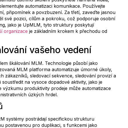
lementujte automatizaci komunikace. Používejte
í, připomínek a povzbuzení. Za třetí, zaveďte jasnou
měl své pozici, cílům a pokroku, což podporuje osobní
g, jako je UpMLM, tyto struktury poskytují
ší organizace
je základním krokem k přechodu od
álování vašeho vedení
telem škálování MLM. Technologie působí jako
ializovaná MLM platforma automatizuje úmorné úkoly,
ích zákazníků, sledovací sekvence, sledování provizí a
soustředit na vysoce dopadové aktivity, jako je
le výzkumu produktivity prodeje může automatizace
istrativních úzkých hrdel.
ů
M systémy postrádají specifickou strukturu
mu postavenou pro duplikaci, s funkcemi jako