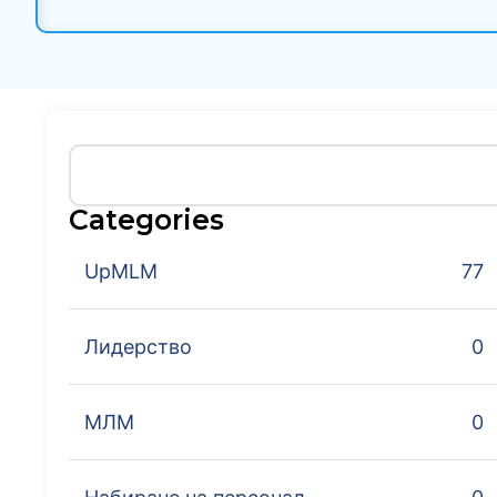
Categories
UpMLM
77
Лидерство
0
МЛМ
0