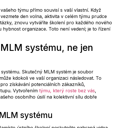
a vašeho týmu přímo souvisí s vaší vlastní. Když
si vezmete den volna, aktivita v celém týmu prudce
 otázky, znovu vytváříte školení pro každého nového
 hybnost organizace. Toto není vedení; je to řízení
o MLM systému, ne jen
aci systému. Skutečný MLM systém je soubor
že kdokoli ve vaší organizaci následovat. To
 pro získávání potenciálních zákazníků,
ostupu. Vytvořením
týmu, který roste bez vás
,
ašeho osobního úsilí na kolektivní sílu dobře
o MLM systému
Namísto ústního školení poskytněte nahraná videa,