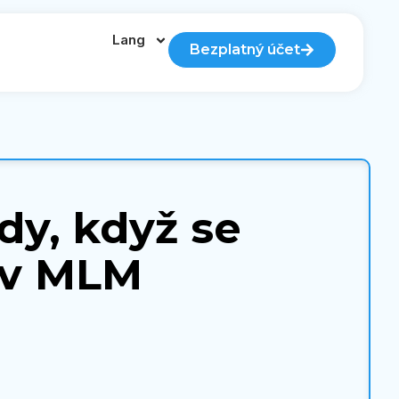
Lang
Bezplatný účet
dy, když se
 v MLM