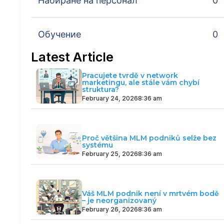
Набиране на персонал
0
Обучение
0
Latest Article
Pracujete tvrdě v network
marketingu, ale stále vám chybí
struktura?
February 24, 2026
8:36 am
Proč většina MLM podniků selže bez
systému
February 25, 2026
8:36 am
Váš MLM podnik není v mrtvém bodě
– je neorganizovaný
February 26, 2026
8:36 am