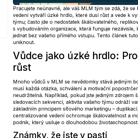
Pracujete neúnavně, ale váš MLM tým se zdá, že se h
vedení vytváří úzké hrdlo, které dusí růst a vede k
týmu; často jde o nedostatek škálovatelného, repli
s vybudováním organizace, která funguje nezávisle,
jednat bez vašeho přímého vstupu. Tento článek tuto 
uniknout.
Vůdce jako úzké hrdlo: Pr
růst
Mnoho vůdců v MLM se nevědomky stává jediným bod
musí každá otázka, schválení a motivační popostrčení p
neudržitelná. Například, pokud jste jediným zdrojem š
sledovacích sekvencí, aktivita vašeho týmu odráží va
základním principem síťového marketingu – duplikací.
centralizované vedení ochromuje škálovatelnost a in
podnik, který usiluje o dlouhodobou životaschopnost
Známky, že jste v pasti