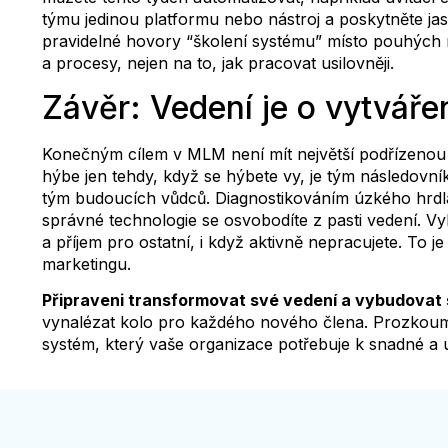
týmu jedinou platformu nebo nástroj a poskytněte jas
pravidelné hovory “školení systému” místo pouhých m
a procesy, nejen na to, jak pracovat usilovněji.
Závěr: Vedení je o vytváře
Konečným cílem v MLM není mít největší podřízenou li
hýbe jen tehdy, když se hýbete vy, je tým následovní
tým budoucích vůdců. Diagnostikováním úzkého hrdla
správné technologie se osvobodíte z pasti vedení. V
a příjem pro ostatní, i když aktivně nepracujete. To j
marketingu.
Připraveni transformovat své vedení a vybudovat
vynalézat kolo pro každého nového člena. Prozkoum
systém, který vaše organizace potřebuje k snadné a u