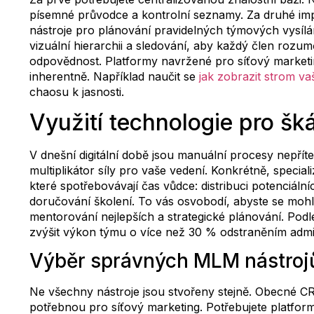
písemné průvodce a kontrolní seznamy. Za druhé imp
nástroje pro plánování pravidelných týmových vysílán
vizuální hierarchii a sledování, aby každý člen rozu
odpovědnost. Platformy navržené pro síťový marketin
inherentně. Například naučit se
jak zobrazit strom va
chaosu k jasnosti.
Využití technologie pro šk
V dnešní digitální době jsou manuální procesy nepří
multiplikátor síly pro vaše vedení. Konkrétně, spec
které spotřebovávají čas vůdce: distribuci potenciáln
doručování školení. To vás osvobodí, abyste se mohli 
mentorování nejlepších a strategické plánování. Pod
zvýšit výkon týmu o více než 30 % odstraněním admin
Výběr správných MLM nástroj
Ne všechny nástroje jsou stvořeny stejně. Obecné CR
potřebnou pro síťový marketing. Potřebujete platfor