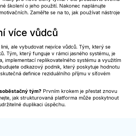
né školení o jeho použití. Nakonec naplánujte
otivačních. Zaměřte se na to, jak používat nástroje
ní více vůdců
nii, ale vybudovat nejvíce vůdců. Tým, který se
ků. Tým, který funguje v rámci jasného systému, je
, implementací replikovatelného systému a využitím
ybudujete odkazový podnik, který poskytuje hodnotu
e skutečná definice reziduálního příjmu v síťovém
 soběstačný tým?
Prvním krokem je přestat znovu
ejte, jak strukturovaná platforma může poskytnout
držitelné duplikaci úspěchu.