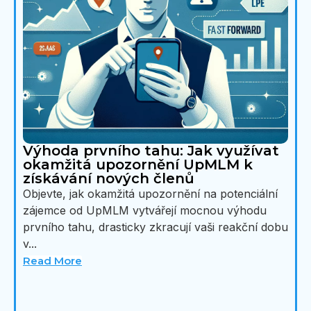
Výhoda prvního tahu: Jak využívat
okamžitá upozornění UpMLM k
získávání nových členů
Objevte, jak okamžitá upozornění na potenciální
zájemce od UpMLM vytvářejí mocnou výhodu
prvního tahu, drasticky zkracují vaši reakční dobu
v...
Read More