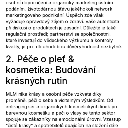
osobní doporučení a organický marketing ústním
podáním, životodárnou šťávu jakéhokoli network
marketingového podnikání. Úspěch zde však
vyžaduje opravdový zájem o zdraví. Vaše autenticita
při diskusi o produktech je zásadní. Důležité je také
regulační prostředí; partnerství se společnostmi,
které investují do vědeckého výzkumu a kontroly
kvality, je pro dlouhodobou důvěryhodnost nezbytné.
2. Péče o pleť &
kosmetika: Budování
krásných rutin
MLM nika krásy a osobní péče vzkvétá díky
proměně, péči o sebe a viditelným výsledkům. Od
anti-aging sér a organických kosmetických linek po
barevnou kosmetiku a péči o vlasy se tento sektor
spojuje se zákazníky na emocionální úrovni. Vzestup
“čisté krásy” a spotřebitelů dbajících na složení dále