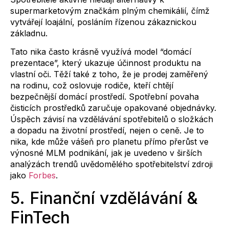
supermarketovým značkám plným chemikálií, čímž
vytvářejí loajální, posláním řízenou zákaznickou
základnu.
Tato nika často krásně využívá model “domácí
prezentace”, který ukazuje účinnost produktu na
vlastní oči. Těží také z toho, že je prodej zaměřený
na rodinu, což oslovuje rodiče, kteří chtějí
bezpečnější domácí prostředí. Spotřební povaha
čisticích prostředků zaručuje opakované objednávky.
Úspěch závisí na vzdělávání spotřebitelů o složkách
a dopadu na životní prostředí, nejen o ceně. Je to
nika, kde může vášeň pro planetu přímo přerůst ve
výnosné MLM podnikání, jak je uvedeno v širších
analýzách trendů uvědomělého spotřebitelství zdroji
jako
Forbes
.
5. Finanční vzdělávání &
FinTech