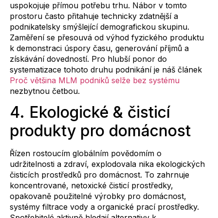
uspokojuje přímou potřebu trhu. Nábor v tomto
prostoru často přitahuje technicky zdatnější a
podnikatelsky smýšlející demografickou skupinu.
Zaměření se přesouvá od výhod fyzického produktu
k demonstraci úspory času, generování příjmů a
získávání dovedností. Pro hlubší ponor do
systematizace tohoto druhu podnikání je náš článek
Proč většina MLM podniků selže bez systému
nezbytnou četbou.
4. Ekologické & čisticí
produkty pro domácnost
Řízen rostoucím globálním povědomím o
udržitelnosti a zdraví, explodovala nika ekologických
čisticích prostředků pro domácnost. To zahrnuje
koncentrované, netoxické čisticí prostředky,
opakovaně použitelné výrobky pro domácnost,
systémy filtrace vody a organické prací prostředky.
Spotřebitelé aktivně hledají alternativy k