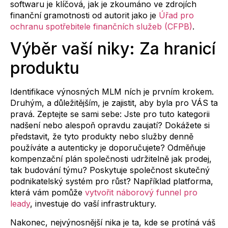
softwaru je klíčová, jak je zkoumáno ve zdrojích
finanční gramotnosti od autorit jako je
Úřad pro
ochranu spotřebitele finančních služeb (CFPB)
.
Výběr vaší niky: Za hranicí
produktu
Identifikace výnosných MLM ních je prvním krokem.
Druhým, a důležitějším, je zajistit, aby byla pro VÁS ta
pravá. Zeptejte se sami sebe: Jste pro tuto kategorii
nadšení nebo alespoň opravdu zaujatí? Dokážete si
představit, že tyto produkty nebo služby denně
používáte a autenticky je doporučujete? Odměňuje
kompenzační plán společnosti udržitelně jak prodej,
tak budování týmu? Poskytuje společnost skutečný
podnikatelský systém pro růst? Například platforma,
která vám pomůže
vytvořit náborový funnel pro
leady
, investuje do vaší infrastruktury.
Nakonec, nejvýnosnější nika je ta, kde se protíná váš