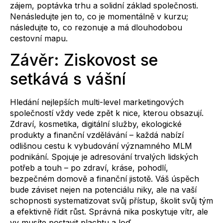
zájem, poptávka trhu a solidní základ společnosti.
Nenásledujte jen to, co je momentálně v kurzu;
následujte to, co rezonuje a má dlouhodobou
cestovní mapu.
Závěr: Ziskovost se
setkává s vášní
Hledání nejlepších multi-level marketingových
společností vždy vede zpět k nice, kterou obsazují.
Zdraví, kosmetika, digitální služby, ekologické
produkty a finanční vzdělávání – každá nabízí
odlišnou cestu k vybudování významného MLM
podnikání. Spojuje je adresování trvalých lidských
potřeb a touh – po zdraví, kráse, pohodlí,
bezpečném domově a finanční jistotě. Váš úspěch
bude záviset nejen na potenciálu niky, ale na vaší
schopnosti systematizovat svůj přístup, školit svůj tým
a efektivně řídit růst. Správná nika poskytuje vítr, ale
vy musíte postavit plachtu a loď.