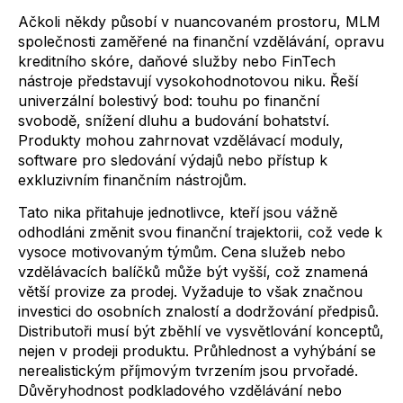
Ačkoli někdy působí v nuancovaném prostoru, MLM
společnosti zaměřené na finanční vzdělávání, opravu
kreditního skóre, daňové služby nebo FinTech
nástroje představují vysokohodnotovou niku. Řeší
univerzální bolestivý bod: touhu po finanční
svobodě, snížení dluhu a budování bohatství.
Produkty mohou zahrnovat vzdělávací moduly,
software pro sledování výdajů nebo přístup k
exkluzivním finančním nástrojům.
Tato nika přitahuje jednotlivce, kteří jsou vážně
odhodláni změnit svou finanční trajektorii, což vede k
vysoce motivovaným týmům. Cena služeb nebo
vzdělávacích balíčků může být vyšší, což znamená
větší provize za prodej. Vyžaduje to však značnou
investici do osobních znalostí a dodržování předpisů.
Distributoři musí být zběhlí ve vysvětlování konceptů,
nejen v prodeji produktu. Průhlednost a vyhýbání se
nerealistickým příjmovým tvrzením jsou prvořadé.
Důvěryhodnost podkladového vzdělávání nebo