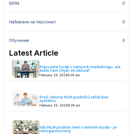
МЛМ
0
Набиране на персонал
0
Обучение
0
Latest Article
Pracujete tvrdě v network marketingu, ale
stále vám chybí struktura?
February 24, 2026
8:36 am
Proč většina MLM podniků selže bez
systému
February 25, 2026
8:36 am
Váš MLM podnik není v mrtvém bodě – je
neorganizovaný