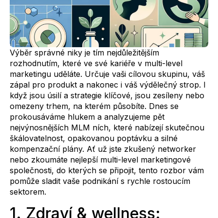
Výběr správné niky je tím nejdůležitějším
rozhodnutím, které ve své kariéře v multi-level
marketingu uděláte. Určuje vaši cílovou skupinu, váš
zápal pro produkt a nakonec i váš výdělečný strop. I
když jsou úsilí a strategie klíčové, jsou zesíleny nebo
omezeny trhem, na kterém působíte. Dnes se
prokousáváme hlukem a analyzujeme pět
nejvýnosnějších MLM ních, které nabízejí skutečnou
škálovatelnost, opakovanou poptávku a silné
kompenzační plány. Ať už jste zkušený networker
nebo zkoumáte nejlepší multi-level marketingové
společnosti, do kterých se připojit, tento rozbor vám
pomůže sladit vaše podnikání s rychle rostoucím
sektorem.
1. Zdraví & wellness: