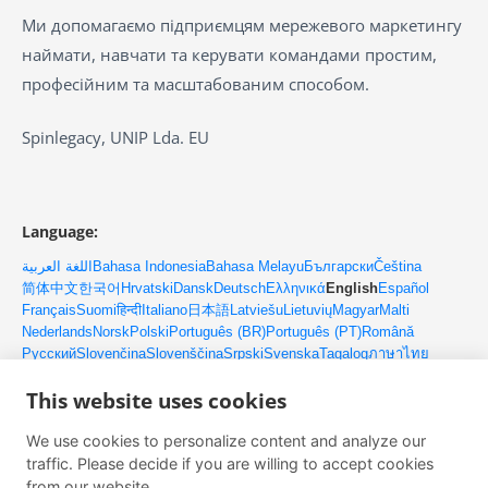
Ми допомагаємо підприємцям мережевого маркетингу
наймати, навчати та керувати командами простим,
професійним та масштабованим способом.
Spinlegacy, UNIP Lda. EU
Language:
اللغة العربية
Bahasa Indonesia
Bahasa Melayu
Български
Čeština
简体中文
한국어
Hrvatski
Dansk
Deutsch
Ελληνικά
English
Español
Français
Suomi
हिन्दी
Italiano
日本語
Latviešu
Lietuvių
Magyar
Malti
Nederlands
Norsk
Polski
Português (BR)
Português (PT)
Română
Русский
Slovenčina
Slovenščina
Srpski
Svenska
Tagalog
ภาษาไทย
Türkçe
Українська
Tiếng Việt
This website uses cookies
We use cookies to personalize content and analyze our
Контакти
traffic. Please decide if you are willing to accept cookies
Електронна пошта: client@upmlm.com
from our website.