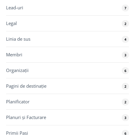
Lead-uri
7
Legal
2
Linia de sus
4
Membri
3
Organizații
6
Pagini de destinație
2
Planificator
2
Planuri și Facturare
3
Primii Pași
6