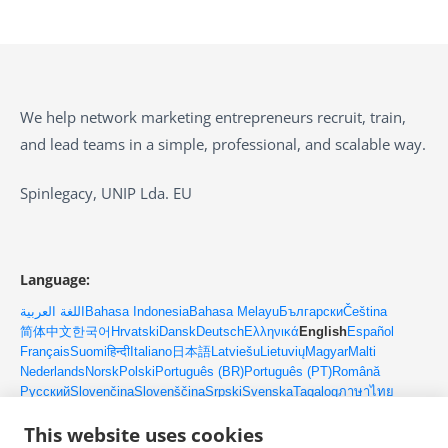
We help network marketing entrepreneurs recruit, train,
and lead teams in a simple, professional, and scalable way.
Spinlegacy, UNIP Lda. EU
Language:
اللغة العربية
Bahasa Indonesia
Bahasa Melayu
Български
Čeština
简体中文
한국어
Hrvatski
Dansk
Deutsch
Ελληνικά
English
Español
Français
Suomi
हिन्दी
Italiano
日本語
Latviešu
Lietuvių
Magyar
Malti
Nederlands
Norsk
Polski
Português (BR)
Português (PT)
Română
Русский
Slovenčina
Slovenščina
Srpski
Svenska
Tagalog
ภาษาไทย
Türkçe
Українська
Tiếng Việt
This website uses cookies